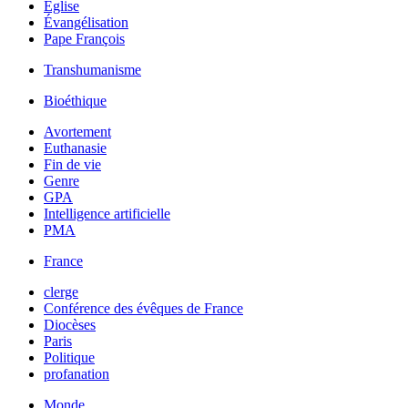
Église
Évangélisation
Pape François
Transhumanisme
Bioéthique
Avortement
Euthanasie
Fin de vie
Genre
GPA
Intelligence artificielle
PMA
France
clerge
Conférence des évêques de France
Diocèses
Paris
Politique
profanation
Monde