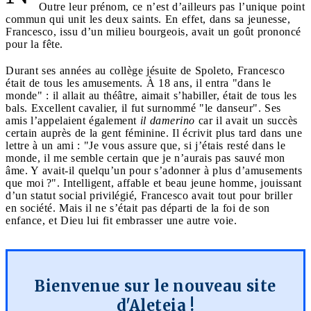
Outre leur prénom, ce n’est d’ailleurs pas l’unique point
commun qui unit les deux saints. En effet, dans sa jeunesse,
Francesco, issu d’un milieu bourgeois, avait un goût prononcé
pour la fête.
Durant ses années au collège jésuite de Spoleto, Francesco
était de tous les amusements. À 18 ans, il entra "dans le
monde" : il allait au théâtre, aimait s’habiller, était de tous les
bals. Excellent cavalier, il fut surnommé "le danseur". Ses
amis l’appelaient également
il
damerino
car il avait un succès
certain auprès de la gent féminine. Il écrivit plus tard dans une
lettre à un ami : "Je vous assure que, si j’étais resté dans le
monde, il me semble certain que je n’aurais pas sauvé mon
âme. Y avait-il quelqu’un pour s’adonner à plus d’amusements
que moi ?".
Intelligent, affable et beau jeune homme, jouissant
d’un statut social privilégié, Francesco avait tout pour briller
en société. Mais il ne s’était pas départi de la foi de son
enfance, et Dieu lui fit embrasser une autre voie.
Bienvenue sur le nouveau site
d'Aleteia !