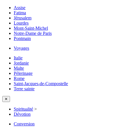
Assise
Fatima
Jérusalem
Lourdes
Mont-Saint-Michel
Notre-Dame de Paris
Pontmain
Voyages
Italie
Jordanie
Malte
Pèlerinage
Rome
Saint-Jacques-de-Compostelle
Terre sainte
✕
Spiritualité
>
Dévotion
Conversion