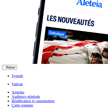
Retour
Synode
Vatican
Angelus
Audience générale
Béatification et canonisation
Curie romaine