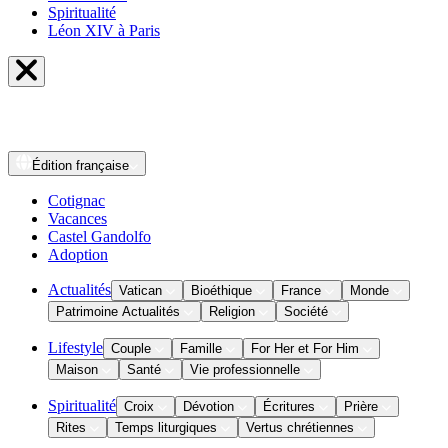
Spiritualité
Léon XIV à Paris
Édition
française
Cotignac
Vacances
Castel Gandolfo
Adoption
Actualités
Vatican
Bioéthique
France
Monde
Patrimoine Actualités
Religion
Société
Lifestyle
Couple
Famille
For Her et For Him
Maison
Santé
Vie professionnelle
Spiritualité
Croix
Dévotion
Écritures
Prière
Rites
Temps liturgiques
Vertus chrétiennes