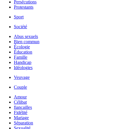
Persécutions
Protestants
Sport
Société
Abus sexuels
Bien commun
Écologie
Éducation
Famille
Handicap
Idéologies
Veuvage
Couple
Amour
Célibat
fiancailles
Fidélité
Mariage
Séparation
Sexualité