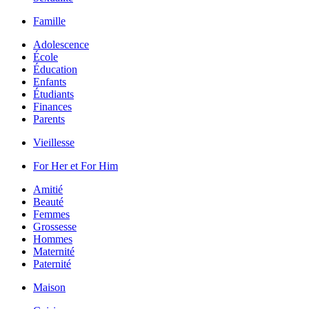
Famille
Adolescence
École
Éducation
Enfants
Étudiants
Finances
Parents
Vieillesse
For Her et For Him
Amitié
Beauté
Femmes
Grossesse
Hommes
Maternité
Paternité
Maison