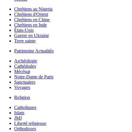
Chrétiens au Nigeria
Chrétiens d'Orient
Chrétiens en Chine
Chrétiens en Inde
États-Unis
Guerre en Ukraine
Terre sainte
Patrimoine Actualités
Archéologie
Cathédrales
Mécénat
Notre-Dame de Paris
Sanctuaires
Voyages
Religion
Catholiques
Islam
JMJ
Liberté religieuse
Orthodoxes