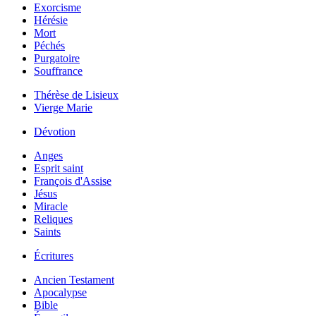
Exorcisme
Hérésie
Mort
Péchés
Purgatoire
Souffrance
Thérèse de Lisieux
Vierge Marie
Dévotion
Anges
Esprit saint
François d'Assise
Jésus
Miracle
Reliques
Saints
Écritures
Ancien Testament
Apocalypse
Bible