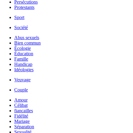
Persécutions
Protestants
Sport
Société
Abus sexuels
Bien commun
Écologie
Éducation
Famille
Handicap
Idéologies
Veuvage
Couple
Amour
Célibat
fiancailles
Fidélité
Mariage
Séparation
Sexualité