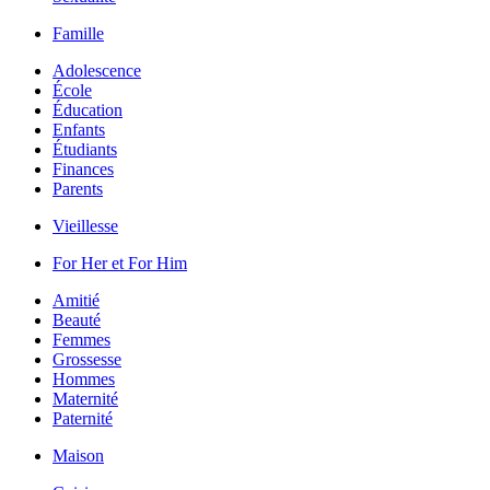
Famille
Adolescence
École
Éducation
Enfants
Étudiants
Finances
Parents
Vieillesse
For Her et For Him
Amitié
Beauté
Femmes
Grossesse
Hommes
Maternité
Paternité
Maison