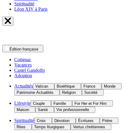
Spiritualité
Léon XIV à Paris
Édition
française
Cotignac
Vacances
Castel Gandolfo
Adoption
Actualités
Vatican
Bioéthique
France
Monde
Patrimoine Actualités
Religion
Société
Lifestyle
Couple
Famille
For Her et For Him
Maison
Santé
Vie professionnelle
Spiritualité
Croix
Dévotion
Écritures
Prière
Rites
Temps liturgiques
Vertus chrétiennes