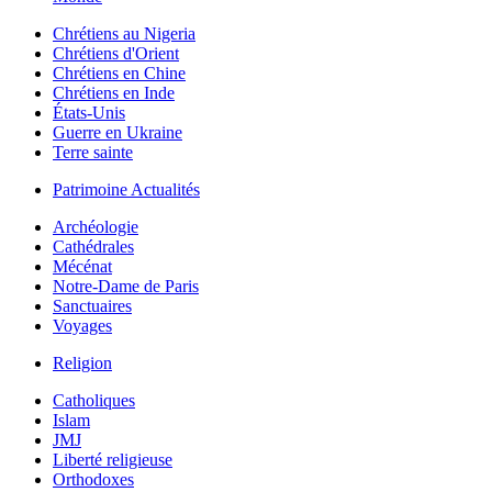
Chrétiens au Nigeria
Chrétiens d'Orient
Chrétiens en Chine
Chrétiens en Inde
États-Unis
Guerre en Ukraine
Terre sainte
Patrimoine Actualités
Archéologie
Cathédrales
Mécénat
Notre-Dame de Paris
Sanctuaires
Voyages
Religion
Catholiques
Islam
JMJ
Liberté religieuse
Orthodoxes