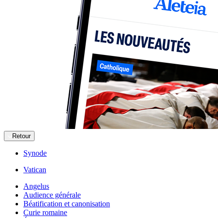
Retour
Synode
Vatican
Angelus
Audience générale
Béatification et canonisation
Curie romaine