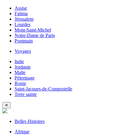
Assise
Fatima
Jérusalem
Lourdes
Mont-Saint-Michel
Notre-Dame de Paris
Pontmain
Voyages
Italie
Jordanie
Malte
Pèlerinage
Rome
Saint-Jacques-de-Compostelle
Terre sainte
✕
Belles Histoires
Afrique