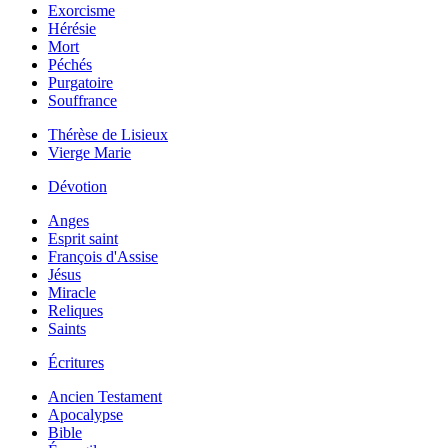
Exorcisme
Hérésie
Mort
Péchés
Purgatoire
Souffrance
Thérèse de Lisieux
Vierge Marie
Dévotion
Anges
Esprit saint
François d'Assise
Jésus
Miracle
Reliques
Saints
Écritures
Ancien Testament
Apocalypse
Bible