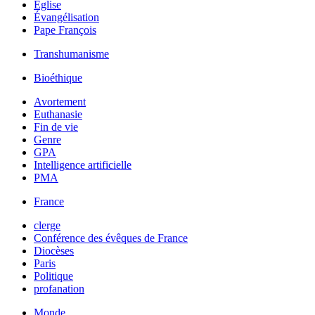
Église
Évangélisation
Pape François
Transhumanisme
Bioéthique
Avortement
Euthanasie
Fin de vie
Genre
GPA
Intelligence artificielle
PMA
France
clerge
Conférence des évêques de France
Diocèses
Paris
Politique
profanation
Monde