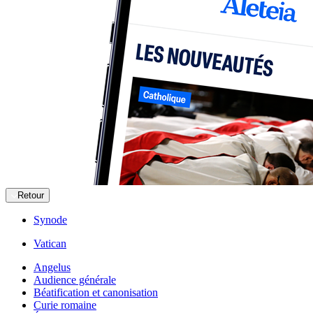
Retour
Synode
Vatican
Angelus
Audience générale
Béatification et canonisation
Curie romaine