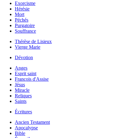
Exorcisme
Hérésie
Mort
Péchés
Purgatoire
Souffrance
Thérèse de Lisieux
Vierge Marie
Dévotion
Anges
Esprit saint
François d'Assise
Jésus
Miracle
Reliques
Saints
Écritures
Ancien Testament
Apocalypse
Bible