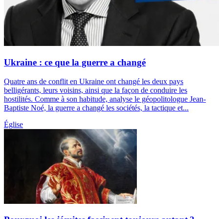
Ukraine : ce que la guerre a changé
Quatre ans de conflit en Ukraine ont changé les deux pays
belligérants, leurs voisins, ainsi que la façon de conduire les
hostilités. Comme à son habitude, analyse le géopolitologue Jean-
Baptiste Noé, la guerre a changé les sociétés, la tactique et...
Église