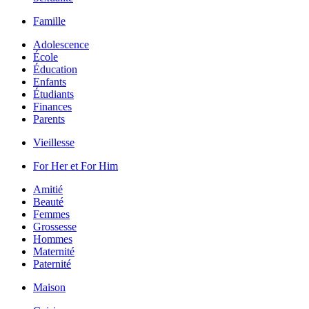
Famille
Adolescence
École
Éducation
Enfants
Étudiants
Finances
Parents
Vieillesse
For Her et For Him
Amitié
Beauté
Femmes
Grossesse
Hommes
Maternité
Paternité
Maison