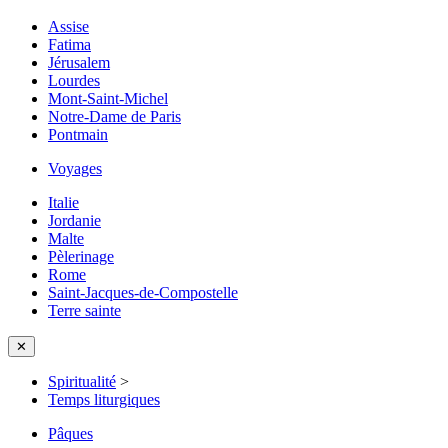
Assise
Fatima
Jérusalem
Lourdes
Mont-Saint-Michel
Notre-Dame de Paris
Pontmain
Voyages
Italie
Jordanie
Malte
Pèlerinage
Rome
Saint-Jacques-de-Compostelle
Terre sainte
✕
Spiritualité
>
Temps liturgiques
Pâques