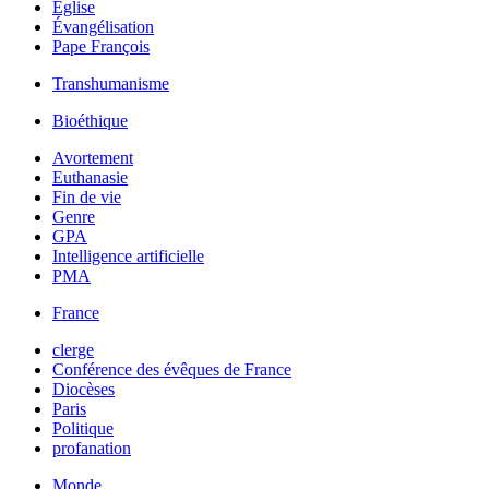
Église
Évangélisation
Pape François
Transhumanisme
Bioéthique
Avortement
Euthanasie
Fin de vie
Genre
GPA
Intelligence artificielle
PMA
France
clerge
Conférence des évêques de France
Diocèses
Paris
Politique
profanation
Monde