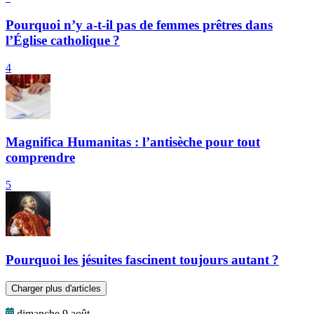
Pourquoi n’y a-t-il pas de femmes prêtres dans
l’Église catholique ?
4
Magnifica Humanitas : l’antisèche pour tout
comprendre
5
Pourquoi les jésuites fascinent toujours autant ?
Charger plus d'articles
dimanche 9 août