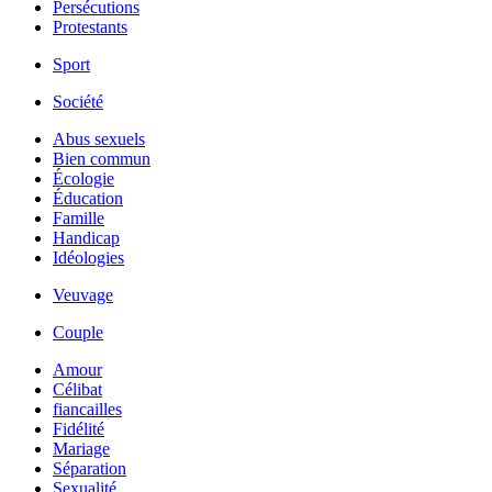
Persécutions
Protestants
Sport
Société
Abus sexuels
Bien commun
Écologie
Éducation
Famille
Handicap
Idéologies
Veuvage
Couple
Amour
Célibat
fiancailles
Fidélité
Mariage
Séparation
Sexualité