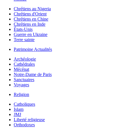
Chrétiens au Nigeria
Chrétiens d'Orient
Chrétiens en Chine
Chrétiens en Inde
États-Unis
Guerre en Ukraine
Terre sainte
Patrimoine Actualités
Archéologie
Cathédrales
Mécénat
Notre-Dame de Paris
Sanctuaires
Voyages
Religion
Catholiques
Islam
JMJ
Liberté religieuse
Orthodoxes