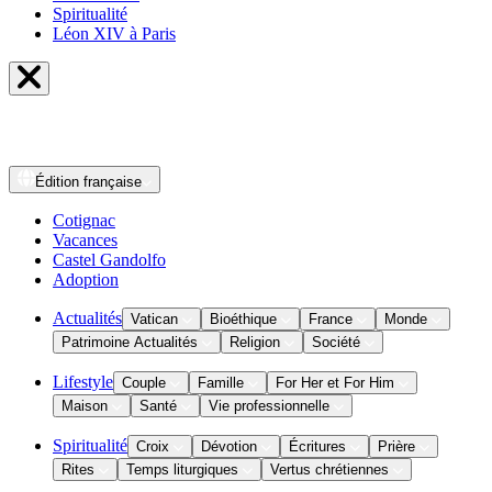
Spiritualité
Léon XIV à Paris
Édition
française
Cotignac
Vacances
Castel Gandolfo
Adoption
Actualités
Vatican
Bioéthique
France
Monde
Patrimoine Actualités
Religion
Société
Lifestyle
Couple
Famille
For Her et For Him
Maison
Santé
Vie professionnelle
Spiritualité
Croix
Dévotion
Écritures
Prière
Rites
Temps liturgiques
Vertus chrétiennes