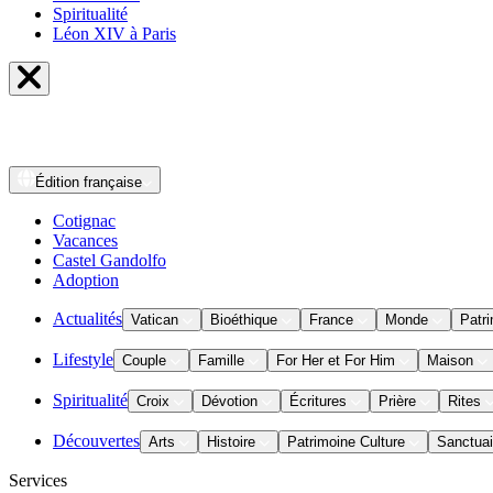
Spiritualité
Léon XIV à Paris
Édition
française
Cotignac
Vacances
Castel Gandolfo
Adoption
Actualités
Vatican
Bioéthique
France
Monde
Patri
Lifestyle
Couple
Famille
For Her et For Him
Maison
Spiritualité
Croix
Dévotion
Écritures
Prière
Rites
Découvertes
Arts
Histoire
Patrimoine Culture
Sanctuai
Services