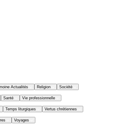
moine Actualités
Religion
Société
Santé
Vie professionnelle
Temps liturgiques
Vertus chrétiennes
res
Voyages