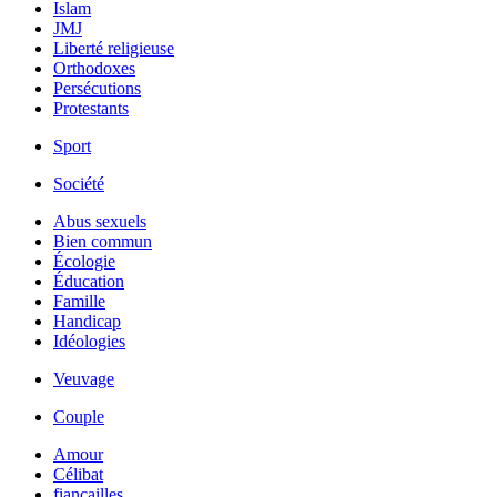
Islam
JMJ
Liberté religieuse
Orthodoxes
Persécutions
Protestants
Sport
Société
Abus sexuels
Bien commun
Écologie
Éducation
Famille
Handicap
Idéologies
Veuvage
Couple
Amour
Célibat
fiancailles