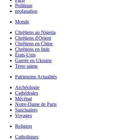
Politique
profanation
Monde
Chrétiens au Nigeria
Chrétiens d'Orient
Chrétiens en Chine
Chrétiens en Inde
États-Unis
Guerre en Ukraine
Terre sainte
Patrimoine Actualités
Archéologie
Cathédrales
Mécénat
Notre-Dame de Paris
Sanctuaires
Voyages
Religion
Catholiques