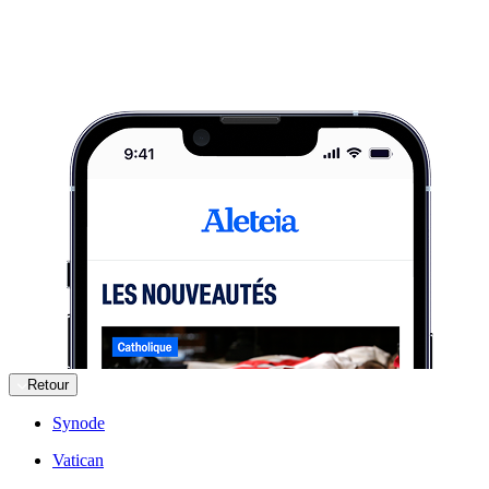
Retour
Synode
Vatican