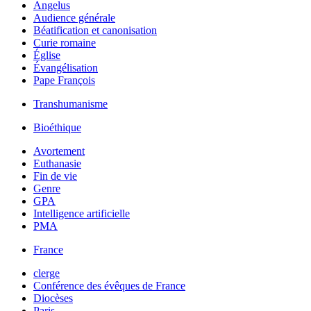
Angelus
Audience générale
Béatification et canonisation
Curie romaine
Église
Évangélisation
Pape François
Transhumanisme
Bioéthique
Avortement
Euthanasie
Fin de vie
Genre
GPA
Intelligence artificielle
PMA
France
clerge
Conférence des évêques de France
Diocèses
Paris