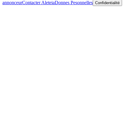
annonceur
Contacter Aleteia
Donnes Pesonnelles
Confidentialité