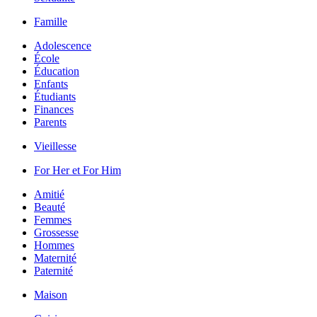
Famille
Adolescence
École
Éducation
Enfants
Étudiants
Finances
Parents
Vieillesse
For Her et For Him
Amitié
Beauté
Femmes
Grossesse
Hommes
Maternité
Paternité
Maison