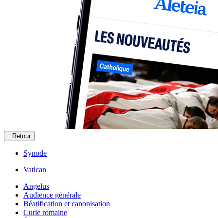
Retour
Synode
Vatican
Angelus
Audience générale
Béatification et canonisation
Curie romaine