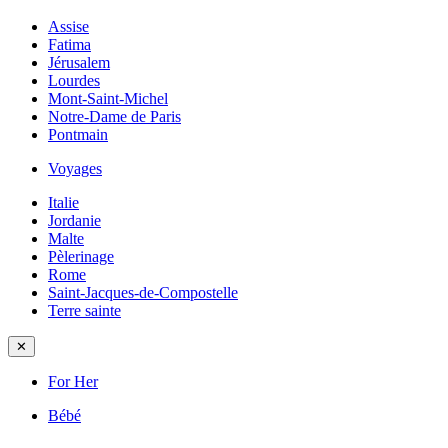
Assise
Fatima
Jérusalem
Lourdes
Mont-Saint-Michel
Notre-Dame de Paris
Pontmain
Voyages
Italie
Jordanie
Malte
Pèlerinage
Rome
Saint-Jacques-de-Compostelle
Terre sainte
✕
For Her
Bébé