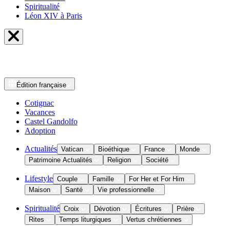
Spiritualité
Léon XIV à Paris
Édition
française
Cotignac
Vacances
Castel Gandolfo
Adoption
Actualités
Vatican
Bioéthique
France
Monde
Patrimoine Actualités
Religion
Société
Lifestyle
Couple
Famille
For Her et For Him
Maison
Santé
Vie professionnelle
Spiritualité
Croix
Dévotion
Écritures
Prière
Rites
Temps liturgiques
Vertus chrétiennes