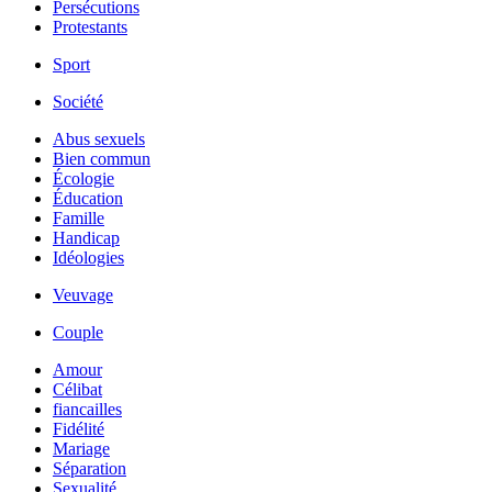
Persécutions
Protestants
Sport
Société
Abus sexuels
Bien commun
Écologie
Éducation
Famille
Handicap
Idéologies
Veuvage
Couple
Amour
Célibat
fiancailles
Fidélité
Mariage
Séparation
Sexualité