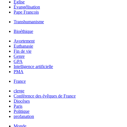
Église
Évangélisation
Pape François
Transhumanisme
Bioéthique
Avortement
Euthanasie
Fin de vie
Genre
GPA
Intelligence artificielle
PMA
France
clerge
Conférence des évêques de France
Diocèses
Paris
Politique
profanation
Monde