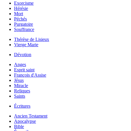
Exorcisme
Hérésie
Mort
Péchés
Purgatoire
Souffrance
Thérèse de Lisieux
Vierge Marie
Dévotion
Anges
Esprit saint
François d'Assise
Jésus
Miracle
Reliques
Saints
Écritures
Ancien Testament
Apocalypse
Bible