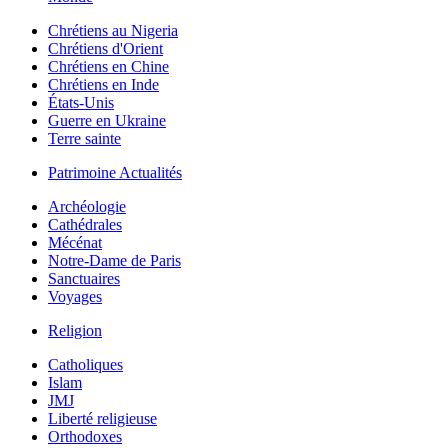
Chrétiens au Nigeria
Chrétiens d'Orient
Chrétiens en Chine
Chrétiens en Inde
États-Unis
Guerre en Ukraine
Terre sainte
Patrimoine Actualités
Archéologie
Cathédrales
Mécénat
Notre-Dame de Paris
Sanctuaires
Voyages
Religion
Catholiques
Islam
JMJ
Liberté religieuse
Orthodoxes