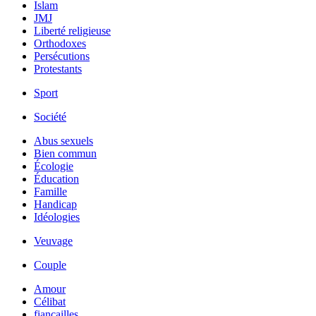
Islam
JMJ
Liberté religieuse
Orthodoxes
Persécutions
Protestants
Sport
Société
Abus sexuels
Bien commun
Écologie
Éducation
Famille
Handicap
Idéologies
Veuvage
Couple
Amour
Célibat
fiancailles