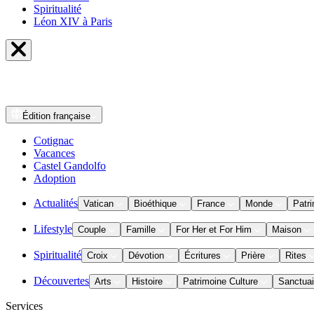
Spiritualité
Léon XIV à Paris
Édition
française
Cotignac
Vacances
Castel Gandolfo
Adoption
Actualités
Vatican
Bioéthique
France
Monde
Patri
Lifestyle
Couple
Famille
For Her et For Him
Maison
Spiritualité
Croix
Dévotion
Écritures
Prière
Rites
Découvertes
Arts
Histoire
Patrimoine Culture
Sanctuai
Services