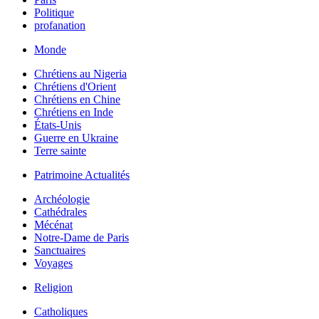
Politique
profanation
Monde
Chrétiens au Nigeria
Chrétiens d'Orient
Chrétiens en Chine
Chrétiens en Inde
États-Unis
Guerre en Ukraine
Terre sainte
Patrimoine Actualités
Archéologie
Cathédrales
Mécénat
Notre-Dame de Paris
Sanctuaires
Voyages
Religion
Catholiques