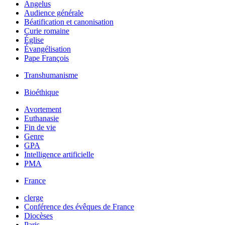
Angelus
Audience générale
Béatification et canonisation
Curie romaine
Église
Évangélisation
Pape François
Transhumanisme
Bioéthique
Avortement
Euthanasie
Fin de vie
Genre
GPA
Intelligence artificielle
PMA
France
clerge
Conférence des évêques de France
Diocèses
Paris