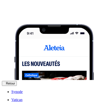
Retour
Synode
Vatican