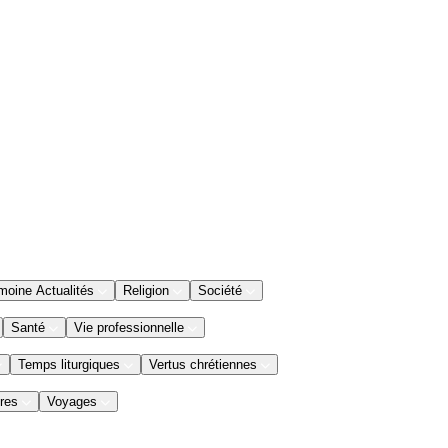
moine Actualités
Religion
Société
Santé
Vie professionnelle
Temps liturgiques
Vertus chrétiennes
res
Voyages