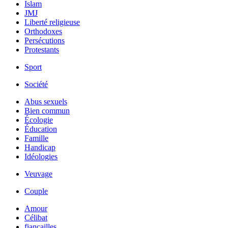
Islam
JMJ
Liberté religieuse
Orthodoxes
Persécutions
Protestants
Sport
Société
Abus sexuels
Bien commun
Écologie
Éducation
Famille
Handicap
Idéologies
Veuvage
Couple
Amour
Célibat
fiancailles