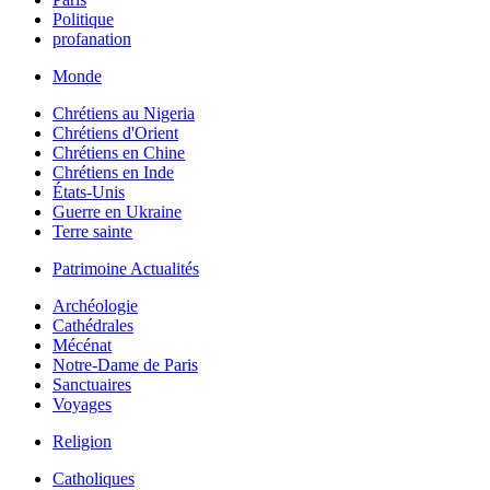
Politique
profanation
Monde
Chrétiens au Nigeria
Chrétiens d'Orient
Chrétiens en Chine
Chrétiens en Inde
États-Unis
Guerre en Ukraine
Terre sainte
Patrimoine Actualités
Archéologie
Cathédrales
Mécénat
Notre-Dame de Paris
Sanctuaires
Voyages
Religion
Catholiques