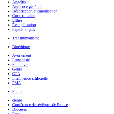
Angelus
Audience générale
Béatification et canonisation
Curie romaine
Église
Évangélisation
Pape François
Transhumanisme
Bioéthique
Avortement
Euthanasie
Fin de vie
Genre
GPA
Intelligence artificielle
PMA
France
clerge
Conférence des évêques de France
Diocèses
Paris