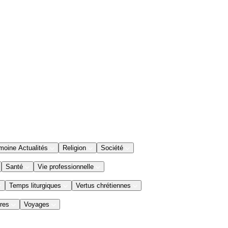
moine Actualités
Religion
Société
Santé
Vie professionnelle
Temps liturgiques
Vertus chrétiennes
res
Voyages