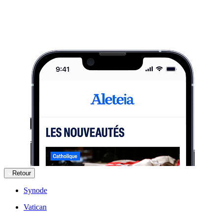
Retour
Synode
Vatican