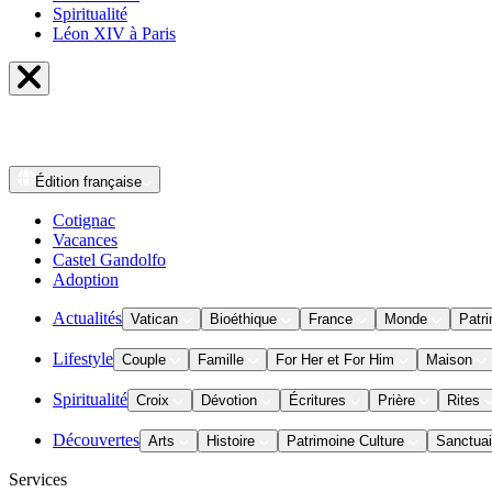
Spiritualité
Léon XIV à Paris
Édition
française
Cotignac
Vacances
Castel Gandolfo
Adoption
Actualités
Vatican
Bioéthique
France
Monde
Patri
Lifestyle
Couple
Famille
For Her et For Him
Maison
Spiritualité
Croix
Dévotion
Écritures
Prière
Rites
Découvertes
Arts
Histoire
Patrimoine Culture
Sanctuai
Services