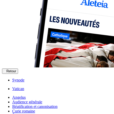
Retour
Synode
Vatican
Angelus
Audience générale
Béatification et canonisation
Curie romaine