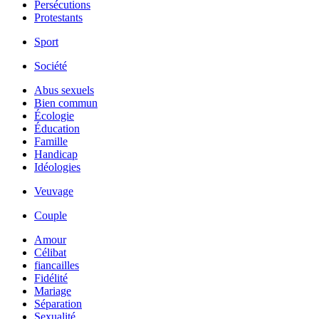
Persécutions
Protestants
Sport
Société
Abus sexuels
Bien commun
Écologie
Éducation
Famille
Handicap
Idéologies
Veuvage
Couple
Amour
Célibat
fiancailles
Fidélité
Mariage
Séparation
Sexualité