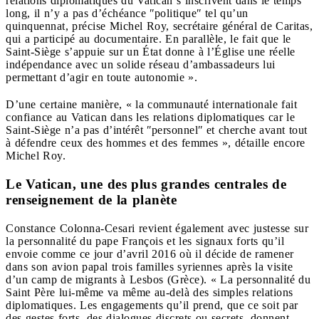
relations diplomatiques du Vatican s’inscrivent dans le temps
long, il n’y a pas d’échéance ʺpolitiqueʺ tel qu’un
quinquennat, précise Michel Roy, secrétaire général de Caritas,
qui a participé au documentaire. En parallèle, le fait que le
Saint-Siège s’appuie sur un État donne à l’Église une réelle
indépendance avec un solide réseau d’ambassadeurs lui
permettant d’agir en toute autonomie ».
D’une certaine manière, « la communauté internationale fait
confiance au Vatican dans les relations diplomatiques car le
Saint-Siège n’a pas d’intérêt ʺpersonnelʺ et cherche avant tout
à défendre ceux des hommes et des femmes », détaille encore
Michel Roy.
Le Vatican, une des plus grandes centrales de
renseignement de la planète
Constance Colonna-Cesari revient également avec justesse sur
la personnalité du pape François et les signaux forts qu’il
envoie comme ce jour d’avril 2016 où il décide de ramener
dans son avion papal trois familles syriennes après la visite
d’un camp de migrants à Lesbos (Grèce). « La personnalité du
Saint Père lui-même va même au-delà des simples relations
diplomatiques. Les engagements qu’il prend, que ce soit par
des gestes forts, des dialogues discrets ou secrets, donnent