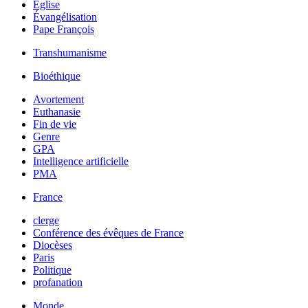
Église
Évangélisation
Pape François
Transhumanisme
Bioéthique
Avortement
Euthanasie
Fin de vie
Genre
GPA
Intelligence artificielle
PMA
France
clerge
Conférence des évêques de France
Diocèses
Paris
Politique
profanation
Monde