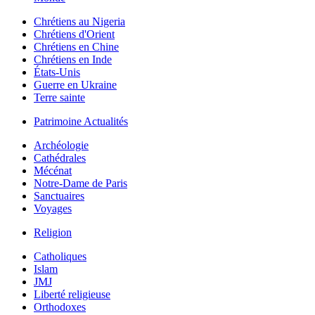
Chrétiens au Nigeria
Chrétiens d'Orient
Chrétiens en Chine
Chrétiens en Inde
États-Unis
Guerre en Ukraine
Terre sainte
Patrimoine Actualités
Archéologie
Cathédrales
Mécénat
Notre-Dame de Paris
Sanctuaires
Voyages
Religion
Catholiques
Islam
JMJ
Liberté religieuse
Orthodoxes