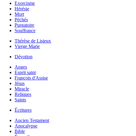
Exorcisme
Hérésie
Mort
Péchés
Purgatoire
Souffrance
Thérèse de Lisieux
Vierge Marie
Dévotion
Anges
Esprit saint
François d'Assise
Jésus
Miracle
Reliques
Saints
Écritures
Ancien Testament
Apocalypse
Bible