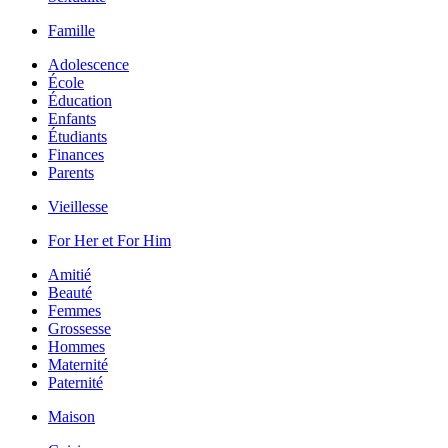
Famille
Adolescence
École
Éducation
Enfants
Étudiants
Finances
Parents
Vieillesse
For Her et For Him
Amitié
Beauté
Femmes
Grossesse
Hommes
Maternité
Paternité
Maison