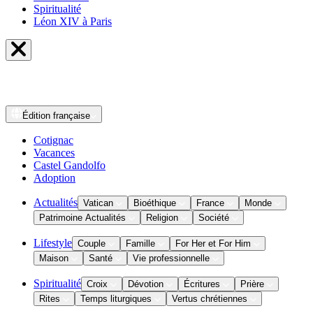
Spiritualité
Léon XIV à Paris
Édition
française
Cotignac
Vacances
Castel Gandolfo
Adoption
Actualités
Vatican
Bioéthique
France
Monde
Patrimoine Actualités
Religion
Société
Lifestyle
Couple
Famille
For Her et For Him
Maison
Santé
Vie professionnelle
Spiritualité
Croix
Dévotion
Écritures
Prière
Rites
Temps liturgiques
Vertus chrétiennes