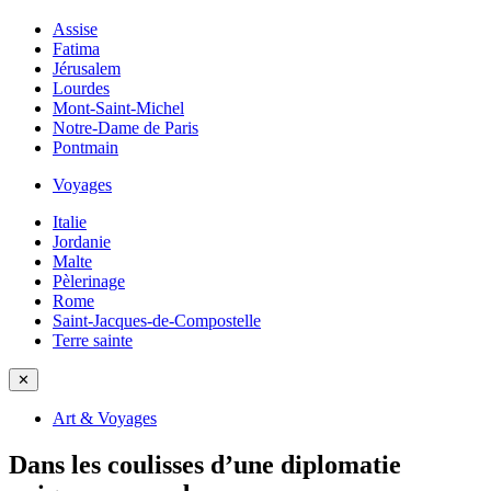
Assise
Fatima
Jérusalem
Lourdes
Mont-Saint-Michel
Notre-Dame de Paris
Pontmain
Voyages
Italie
Jordanie
Malte
Pèlerinage
Rome
Saint-Jacques-de-Compostelle
Terre sainte
✕
Art & Voyages
Dans les coulisses d’une diplomatie