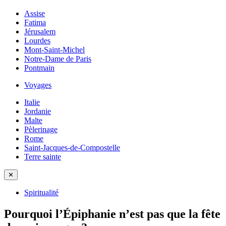
Assise
Fatima
Jérusalem
Lourdes
Mont-Saint-Michel
Notre-Dame de Paris
Pontmain
Voyages
Italie
Jordanie
Malte
Pèlerinage
Rome
Saint-Jacques-de-Compostelle
Terre sainte
✕
Spiritualité
Pourquoi l’Épiphanie n’est pas que la fête