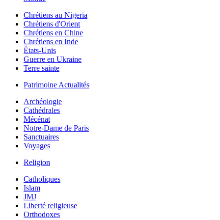
Chrétiens au Nigeria
Chrétiens d'Orient
Chrétiens en Chine
Chrétiens en Inde
États-Unis
Guerre en Ukraine
Terre sainte
Patrimoine Actualités
Archéologie
Cathédrales
Mécénat
Notre-Dame de Paris
Sanctuaires
Voyages
Religion
Catholiques
Islam
JMJ
Liberté religieuse
Orthodoxes