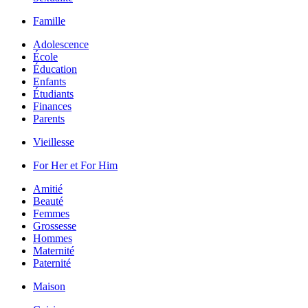
Famille
Adolescence
École
Éducation
Enfants
Étudiants
Finances
Parents
Vieillesse
For Her et For Him
Amitié
Beauté
Femmes
Grossesse
Hommes
Maternité
Paternité
Maison