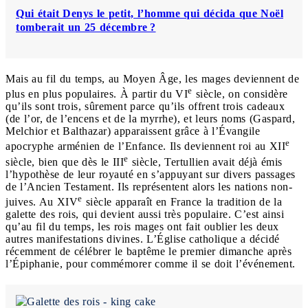
Qui était Denys le petit, l’homme qui décida que Noël
tomberait un 25 décembre ?
Mais au fil du temps, au Moyen Âge, les mages deviennent de
e
plus en plus populaires. À partir du VI
siècle, on considère
qu’ils sont trois, sûrement parce qu’ils offrent trois cadeaux
(de l’or, de l’encens et de la myrrhe), et leurs noms (Gaspard,
Melchior et Balthazar) apparaissent grâce à l’Évangile
e
apocryphe arménien de l’Enfance. Ils deviennent roi au XII
e
siècle, bien que dès le III
siècle, Tertullien avait déjà émis
l’hypothèse de leur royauté en s’appuyant sur divers passages
de l’Ancien Testament. Ils représentent alors les nations non-
e
juives. Au XIV
siècle apparaît en France la tradition de la
galette des rois, qui devient aussi très populaire. C’est ainsi
qu’au fil du temps, les rois mages ont fait oublier les deux
autres manifestations divines. L’Église catholique a décidé
récemment de célébrer le baptême le premier dimanche après
l’Épiphanie, pour commémorer comme il se doit l’événement.