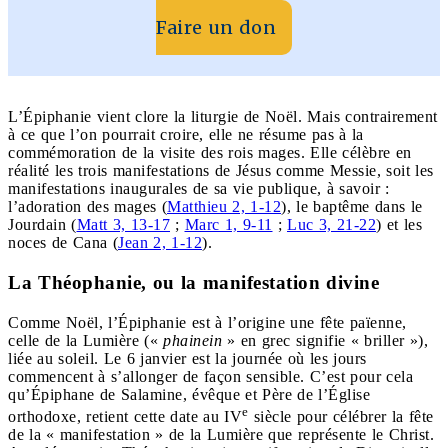
Faire un don
L’Épiphanie vient clore la liturgie de Noël. Mais contrairement
à ce que l’on pourrait croire, elle ne résume pas à la
commémoration de la visite des rois mages. Elle célèbre en
réalité les trois manifestations de Jésus comme Messie, soit les
manifestations inaugurales de sa vie publique, à savoir :
l’adoration des mages (
Matthieu 2, 1-12
), le baptême dans le
Jourdain (
Matt 3, 13-17
;
Marc 1, 9-11
;
Luc 3, 21-22
) et les
noces de Cana (
Jean 2, 1-12
).
La Théophanie, ou la manifestation divine
Comme Noël, l’Épiphanie est à l’origine une fête païenne,
celle de la Lumière («
phainein
» en grec signifie « briller »),
liée au soleil. Le 6 janvier est la journée où les jours
commencent à s’allonger de façon sensible. C’est pour cela
qu’Épiphane de Salamine, évêque et Père de l’Église
e
orthodoxe, retient cette date au IV
siècle pour célébrer la fête
de la « manifestation » de la Lumière que représente le Christ.