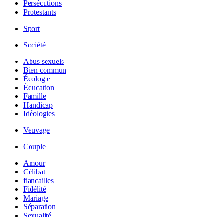
Persécutions
Protestants
Sport
Société
Abus sexuels
Bien commun
Écologie
Éducation
Famille
Handicap
Idéologies
Veuvage
Couple
Amour
Célibat
fiancailles
Fidélité
Mariage
Séparation
Sexualité