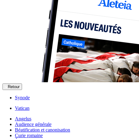
Retour
Synode
Vatican
Angelus
Audience générale
Béatification et canonisation
Curie romaine