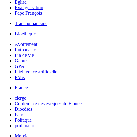
Église
Évangélisation
Pape François
Transhumanisme
Bioéthique
Avortement
Euthanasie
Fin de vie
Genre
GPA
Intelligence artificielle
PMA
France
clerge
Conférence des évêques de France
Diocèses
Paris
Politique
profanation
Monde