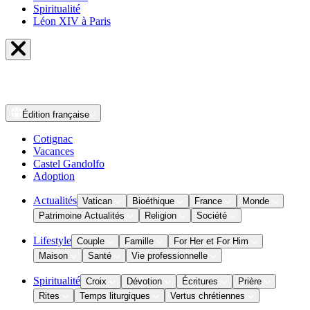
Spiritualité
Léon XIV à Paris
Édition
française
Cotignac
Vacances
Castel Gandolfo
Adoption
Actualités
Vatican
Bioéthique
France
Monde
Patrimoine Actualités
Religion
Société
Lifestyle
Couple
Famille
For Her et For Him
Maison
Santé
Vie professionnelle
Spiritualité
Croix
Dévotion
Écritures
Prière
Rites
Temps liturgiques
Vertus chrétiennes