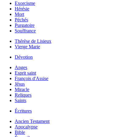
Exorcisme
Hérésie
Mort
Péchés
Purgatoire
Souffrance
Thérèse de Lisieux
Vierge Marie
Dévotion
Anges
Esprit saint
François d'Assise
Jésus
Miracle
Reliques
Saints
Écritures
Ancien Testament
Apocalypse
Bible