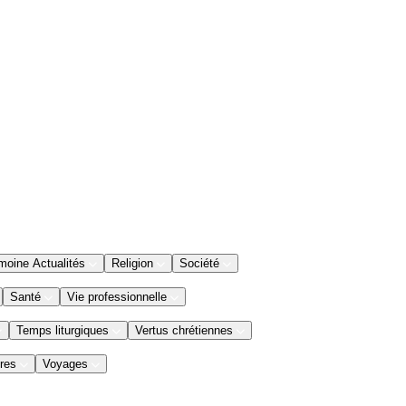
moine Actualités
Religion
Société
Santé
Vie professionnelle
Temps liturgiques
Vertus chrétiennes
res
Voyages