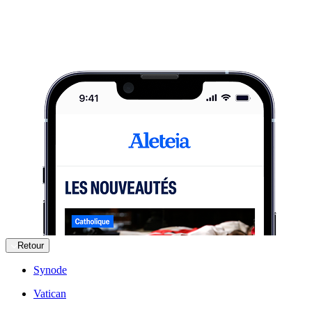
Retour
Synode
Vatican