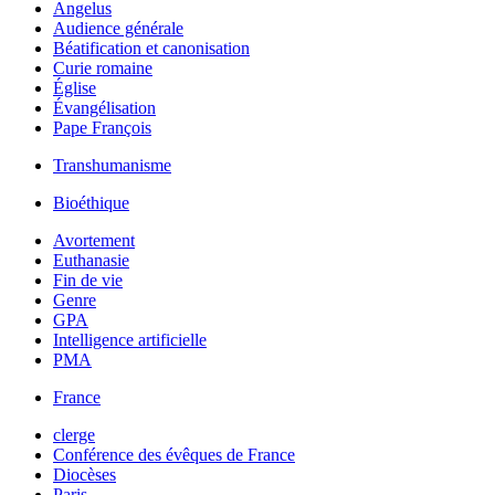
Angelus
Audience générale
Béatification et canonisation
Curie romaine
Église
Évangélisation
Pape François
Transhumanisme
Bioéthique
Avortement
Euthanasie
Fin de vie
Genre
GPA
Intelligence artificielle
PMA
France
clerge
Conférence des évêques de France
Diocèses
Paris