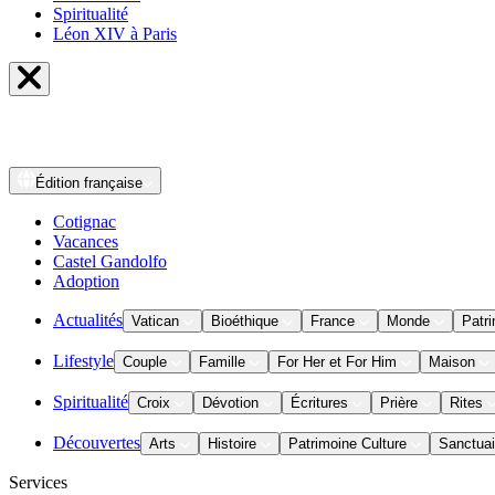
Spiritualité
Léon XIV à Paris
Édition
française
Cotignac
Vacances
Castel Gandolfo
Adoption
Actualités
Vatican
Bioéthique
France
Monde
Patri
Lifestyle
Couple
Famille
For Her et For Him
Maison
Spiritualité
Croix
Dévotion
Écritures
Prière
Rites
Découvertes
Arts
Histoire
Patrimoine Culture
Sanctuai
Services