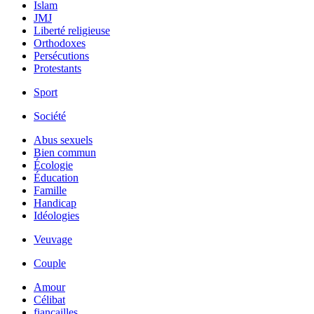
Islam
JMJ
Liberté religieuse
Orthodoxes
Persécutions
Protestants
Sport
Société
Abus sexuels
Bien commun
Écologie
Éducation
Famille
Handicap
Idéologies
Veuvage
Couple
Amour
Célibat
fiancailles