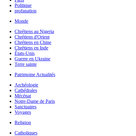
Politique
profanation
Monde
Chrétiens au Nigeria
Chrétiens d'Orient
Chrétiens en Chine
Chrétiens en Inde
États-Unis
Guerre en Ukraine
Terre sainte
Patrimoine Actualités
Archéologie
Cathédrales
Mécénat
Notre-Dame de Paris
Sanctuaires
Voyages
Religion
Catholiques