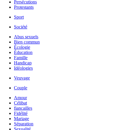
Persécutions
Protestants
Sport
Société
Abus sexuels
Bien commun
Écologie
Éducation
Famille
Handicap
Idéologies
Veuvage
Couple
Amour
Célibat
fiancailles
Fidélité
Mariage
Séparation
Sexualité