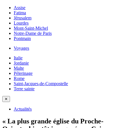
Assise
Fatima
Jérusalem
Lourdes
Mont-Saint-Michel
Notre-Dame de Paris
Pontmain
Voyages
Italie
Jordanie
Malte
Pèlerinage
Rome
Saint-Jacques-de-Compostelle
Terre sainte
✕
Actualités
« La plus grande église du Proche-