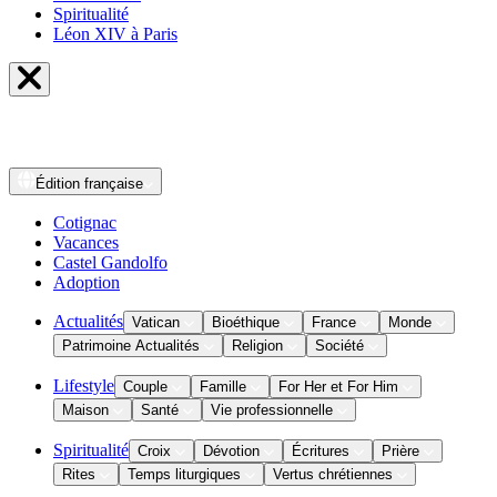
Spiritualité
Léon XIV à Paris
Édition
française
Cotignac
Vacances
Castel Gandolfo
Adoption
Actualités
Vatican
Bioéthique
France
Monde
Patrimoine Actualités
Religion
Société
Lifestyle
Couple
Famille
For Her et For Him
Maison
Santé
Vie professionnelle
Spiritualité
Croix
Dévotion
Écritures
Prière
Rites
Temps liturgiques
Vertus chrétiennes