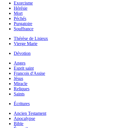
Exorcisme
Hérésie
Mort
Péchés
Purgatoire
Souffrance
Thérèse de Lisieux
Vierge Marie
Dévotion
Anges
Esprit saint
François d'Assise
Jésus
Miracle
Reliques
Saints
Écritures
Ancien Testament
Apocalypse
Bible