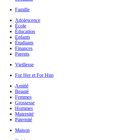
Famille
Adolescence
École
Éducation
Enfants
Étudiants
Finances
Parents
Vieillesse
For Her et For Him
Amitié
Beauté
Femmes
Grossesse
Hommes
Maternité
Paternité
Maison