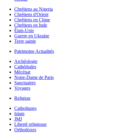
Chrétiens au Nigeria
Chrétiens d'Orient
Chrétiens en Chine
Chrétiens en Inde
États-Unis
Guerre en Ukraine
Terre sainte
Patrimoine Actualités
Archéologie
Cathédrales
Mécénat
Notre-Dame de Paris
Sanctuaires
Voyages
Religion
Catholiques
Islam
JMJ
Liberté religieuse
Orthodoxes