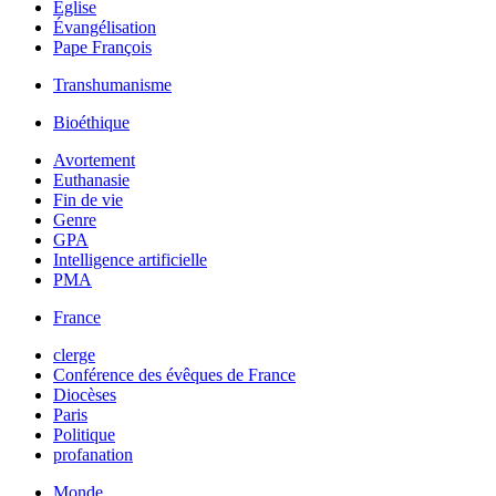
Église
Évangélisation
Pape François
Transhumanisme
Bioéthique
Avortement
Euthanasie
Fin de vie
Genre
GPA
Intelligence artificielle
PMA
France
clerge
Conférence des évêques de France
Diocèses
Paris
Politique
profanation
Monde