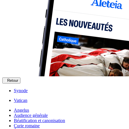
Retour
Synode
Vatican
Angelus
Audience générale
Béatification et canonisation
Curie romaine