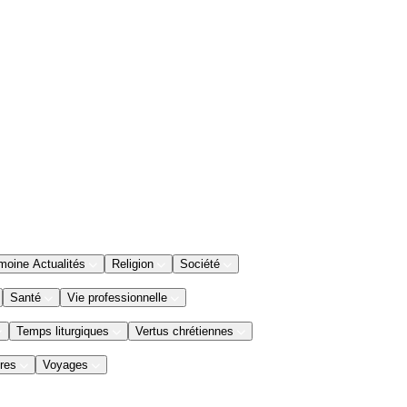
moine Actualités
Religion
Société
Santé
Vie professionnelle
Temps liturgiques
Vertus chrétiennes
res
Voyages