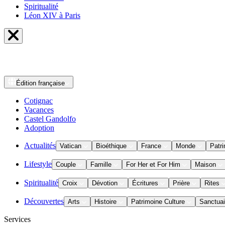
Spiritualité
Léon XIV à Paris
Édition
française
Cotignac
Vacances
Castel Gandolfo
Adoption
Actualités
Vatican
Bioéthique
France
Monde
Patri
Lifestyle
Couple
Famille
For Her et For Him
Maison
Spiritualité
Croix
Dévotion
Écritures
Prière
Rites
Découvertes
Arts
Histoire
Patrimoine Culture
Sanctuai
Services