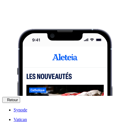
Retour
Synode
Vatican