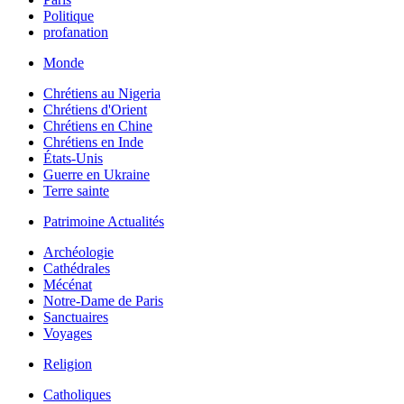
Politique
profanation
Monde
Chrétiens au Nigeria
Chrétiens d'Orient
Chrétiens en Chine
Chrétiens en Inde
États-Unis
Guerre en Ukraine
Terre sainte
Patrimoine Actualités
Archéologie
Cathédrales
Mécénat
Notre-Dame de Paris
Sanctuaires
Voyages
Religion
Catholiques