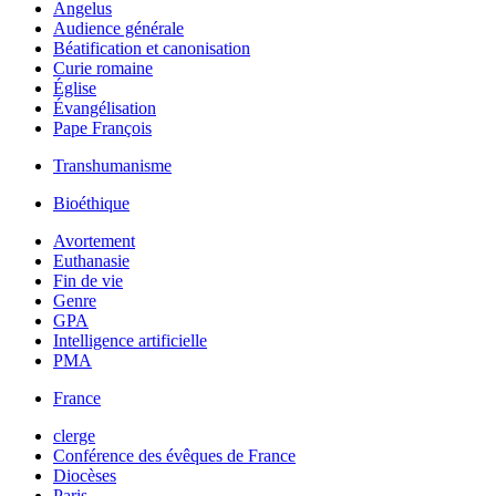
Angelus
Audience générale
Béatification et canonisation
Curie romaine
Église
Évangélisation
Pape François
Transhumanisme
Bioéthique
Avortement
Euthanasie
Fin de vie
Genre
GPA
Intelligence artificielle
PMA
France
clerge
Conférence des évêques de France
Diocèses
Paris