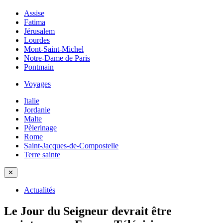
Assise
Fatima
Jérusalem
Lourdes
Mont-Saint-Michel
Notre-Dame de Paris
Pontmain
Voyages
Italie
Jordanie
Malte
Pèlerinage
Rome
Saint-Jacques-de-Compostelle
Terre sainte
✕
Actualités
Le Jour du Seigneur devrait être