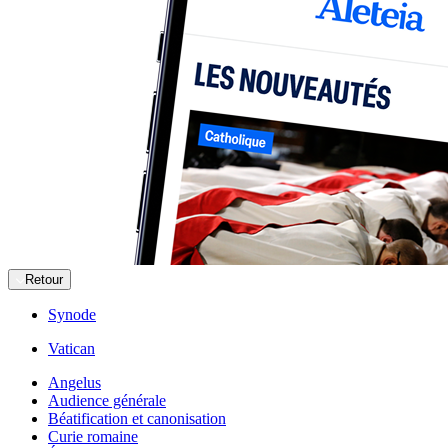
Retour
Synode
Vatican
Angelus
Audience générale
Béatification et canonisation
Curie romaine