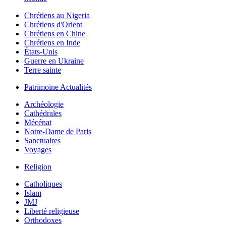
Chrétiens au Nigeria
Chrétiens d'Orient
Chrétiens en Chine
Chrétiens en Inde
États-Unis
Guerre en Ukraine
Terre sainte
Patrimoine Actualités
Archéologie
Cathédrales
Mécénat
Notre-Dame de Paris
Sanctuaires
Voyages
Religion
Catholiques
Islam
JMJ
Liberté religieuse
Orthodoxes