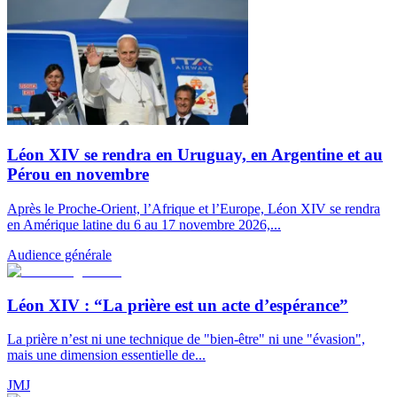
Léon XIV se rendra en Uruguay, en Argentine et au
Pérou en novembre
Après le Proche-Orient, l’Afrique et l’Europe, Léon XIV se rendra
en Amérique latine du 6 au 17 novembre 2026,...
Audience générale
Léon XIV : “La prière est un acte d’espérance”
La prière n’est ni une technique de "bien-être" ni une "évasion",
mais une dimension essentielle de...
JMJ