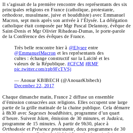
Il s’agissait de la première rencontre des représentants des six
principales religions en France (catholique, protestante,
orthodoxe, musulmane, juive et bouddhiste) avec Emmanuel
Macron, sept mois après son arrivée à l’Élysée. La délégation
catholique était composée par Mgr Pascal Delannoy, évêque de
Saint-Denis et Mgr Olivier Ribadeau-Dumas, le porte-parole
de la Conférence des évêques de France.
Très belle rencontre hier à
@Elysee
entre
@EmmanuelMacron
et les représentants des
cultes : échange constructif sur la Laïcité et les
valeurs de la République.
#CFCM
#RMF
pic.twitter.com/zpb9FcTVSj
— Anouar KBIBECH (@AnouarKbibech)
December 22, 2017
Chaque dimanche matin, France 2 diffuse un ensemble
d’émission consacrées aux religions. Elles occupent une large
partie de la grille matinale de la chaine publique. Cela démarre
à 8h30 avec
Sagesses bouddhistes,
programme d’un quart
d’heure. Suivent
Islam,
émission de 30 minutes, et
Judaïca
,
programme de 15 minutes. À partir de 9h30, place à
Orthodoxie
et
Présence protestante,
deux programmes de 30