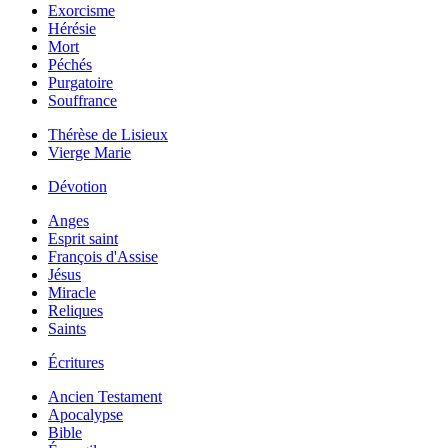
Exorcisme
Hérésie
Mort
Péchés
Purgatoire
Souffrance
Thérèse de Lisieux
Vierge Marie
Dévotion
Anges
Esprit saint
François d'Assise
Jésus
Miracle
Reliques
Saints
Écritures
Ancien Testament
Apocalypse
Bible