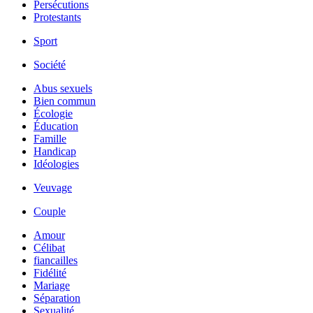
Persécutions
Protestants
Sport
Société
Abus sexuels
Bien commun
Écologie
Éducation
Famille
Handicap
Idéologies
Veuvage
Couple
Amour
Célibat
fiancailles
Fidélité
Mariage
Séparation
Sexualité