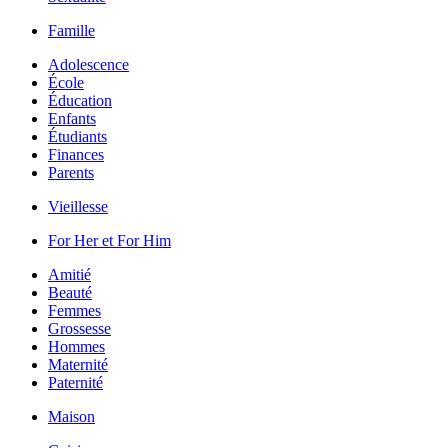
Famille
Adolescence
École
Éducation
Enfants
Étudiants
Finances
Parents
Vieillesse
For Her et For Him
Amitié
Beauté
Femmes
Grossesse
Hommes
Maternité
Paternité
Maison