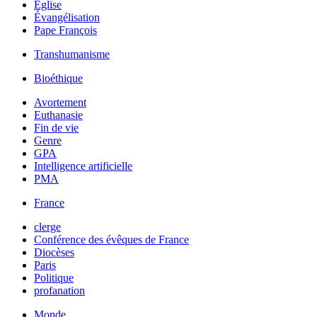
Église
Évangélisation
Pape François
Transhumanisme
Bioéthique
Avortement
Euthanasie
Fin de vie
Genre
GPA
Intelligence artificielle
PMA
France
clerge
Conférence des évêques de France
Diocèses
Paris
Politique
profanation
Monde