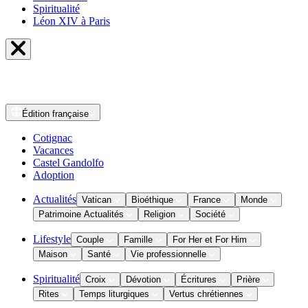
Spiritualité
Léon XIV à Paris
Édition
française
Cotignac
Vacances
Castel Gandolfo
Adoption
Actualités
Vatican
Bioéthique
France
Monde
Patrimoine Actualités
Religion
Société
Lifestyle
Couple
Famille
For Her et For Him
Maison
Santé
Vie professionnelle
Spiritualité
Croix
Dévotion
Écritures
Prière
Rites
Temps liturgiques
Vertus chrétiennes