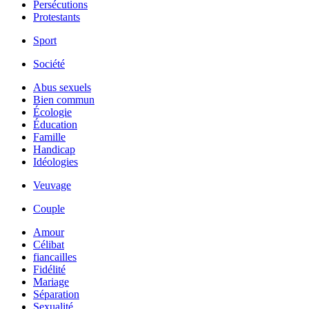
Persécutions
Protestants
Sport
Société
Abus sexuels
Bien commun
Écologie
Éducation
Famille
Handicap
Idéologies
Veuvage
Couple
Amour
Célibat
fiancailles
Fidélité
Mariage
Séparation
Sexualité