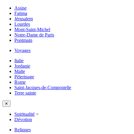
Assise
Fatima
Jérusalem
Lourdes
Mont-Saint-Michel
Notre-Dame de Paris
Pontmain
Voyages
Italie
Jordanie
Malte
Pèlerinage
Rome
Saint-Jacques-de-Compostelle
Terre sainte
✕
Spiritualité
>
Dévotion
Reliques