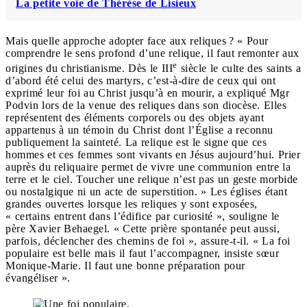
La petite voie de Thérèse de Lisieux
Mais quelle approche adopter face aux reliques ? « Pour
comprendre le sens profond d’une relique, il faut remonter aux
e
origines du christianisme. Dès le III
siècle le culte des saints a
d’abord été celui des martyrs, c’est-à-dire de ceux qui ont
exprimé leur foi au Christ jusqu’à en mourir, a expliqué Mgr
Podvin lors de la venue des reliques dans son diocèse. Elles
représentent des éléments corporels ou des objets ayant
appartenus à un témoin du Christ dont l’Église a reconnu
publiquement la sainteté. La relique est le signe que ces
hommes et ces femmes sont vivants en Jésus aujourd’hui. Prier
auprès du reliquaire permet de vivre une communion entre la
terre et le ciel. Toucher une relique n’est pas un geste morbide
ou nostalgique ni un acte de superstition. » Les églises étant
grandes ouvertes lorsque les reliques y sont exposées,
« certains entrent dans l’édifice par curiosité », souligne le
père Xavier Behaegel. « Cette prière spontanée peut aussi,
parfois, déclencher des chemins de foi », assure-t-il. « La foi
populaire est belle mais il faut l’accompagner, insiste sœur
Monique-Marie. Il faut une bonne préparation pour
évangéliser ».