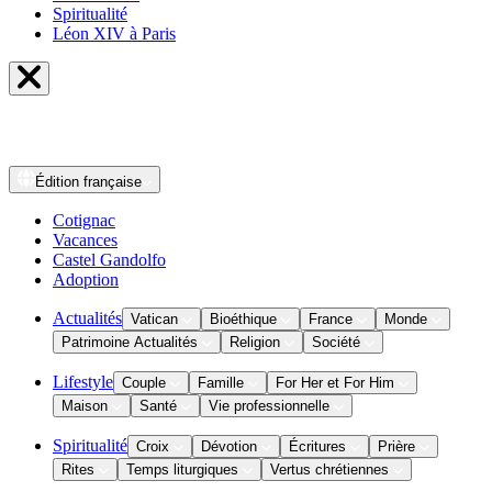
Spiritualité
Léon XIV à Paris
Édition
française
Cotignac
Vacances
Castel Gandolfo
Adoption
Actualités
Vatican
Bioéthique
France
Monde
Patrimoine Actualités
Religion
Société
Lifestyle
Couple
Famille
For Her et For Him
Maison
Santé
Vie professionnelle
Spiritualité
Croix
Dévotion
Écritures
Prière
Rites
Temps liturgiques
Vertus chrétiennes