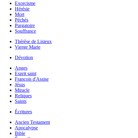
Exorcisme
Hérésie
Mort
Péchés
Purgatoire
Souffrance
Thérèse de Lisieux
Vierge Marie
Dévotion
Anges
Esprit saint
François d'Assise
Jésus
Miracle
Reliques
Saints
Écritures
Ancien Testament
Apocalypse
Bible