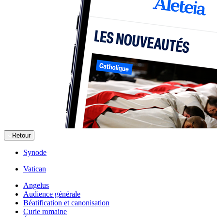
Retour
Synode
Vatican
Angelus
Audience générale
Béatification et canonisation
Curie romaine