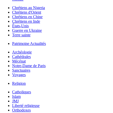
Chrétiens au Nigeria
Chrétiens d'Orient
Chrétiens en Chine
Chrétiens en Inde
États-Unis
Guerre en Ukraine
Terre sainte
Patrimoine Actualités
Archéologie
Cathédrales
Mécénat
Notre-Dame de Paris
Sanctuaires
Voyages
Religion
Catholiques
Islam
JMJ
Liberté religieuse
Orthodoxes