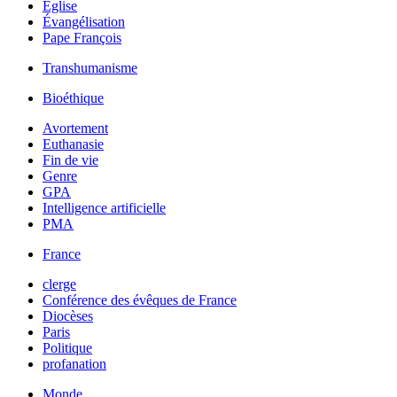
Église
Évangélisation
Pape François
Transhumanisme
Bioéthique
Avortement
Euthanasie
Fin de vie
Genre
GPA
Intelligence artificielle
PMA
France
clerge
Conférence des évêques de France
Diocèses
Paris
Politique
profanation
Monde