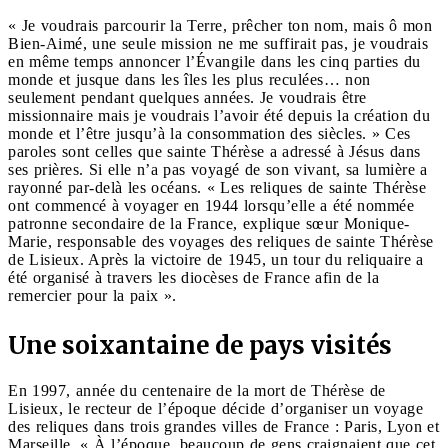
« Je voudrais parcourir la Terre, prêcher ton nom, mais ô mon
Bien-Aimé, une seule mission ne me suffirait pas, je voudrais
en même temps annoncer l’Évangile dans les cinq parties du
monde et jusque dans les îles les plus reculées… non
seulement pendant quelques années. Je voudrais être
missionnaire mais je voudrais l’avoir été depuis la création du
monde et l’être jusqu’à la consommation des siècles. » Ces
paroles sont celles que sainte Thérèse a adressé à Jésus dans
ses prières. Si elle n’a pas voyagé de son vivant, sa lumière a
rayonné par-delà les océans. « Les reliques de sainte Thérèse
ont commencé à voyager en 1944 lorsqu’elle a été nommée
patronne secondaire de la France, explique sœur Monique-
Marie, responsable des voyages des reliques de sainte Thérèse
de Lisieux. Après la victoire de 1945, un tour du reliquaire a
été organisé à travers les diocèses de France afin de la
remercier pour la paix ».
Une soixantaine de pays visités
En 1997, année du centenaire de la mort de Thérèse de
Lisieux, le recteur de l’époque décide d’organiser un voyage
des reliques dans trois grandes villes de France : Paris, Lyon et
Marseille. « À l’époque, beaucoup de gens craignaient que cet