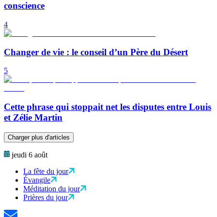
conscience
4
Changer de vie : le conseil d’un Père du Désert
5
Cette phrase qui stoppait net les disputes entre Louis
et Zélie Martin
Charger plus d'articles
jeudi 6 août
La fête du jour
Évangile
Méditation du jour
Prières du jour