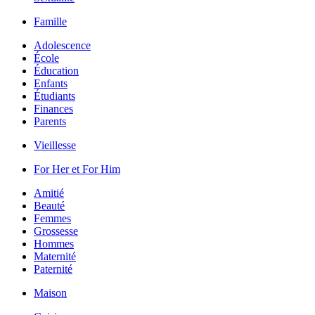
Famille
Adolescence
École
Éducation
Enfants
Étudiants
Finances
Parents
Vieillesse
For Her et For Him
Amitié
Beauté
Femmes
Grossesse
Hommes
Maternité
Paternité
Maison