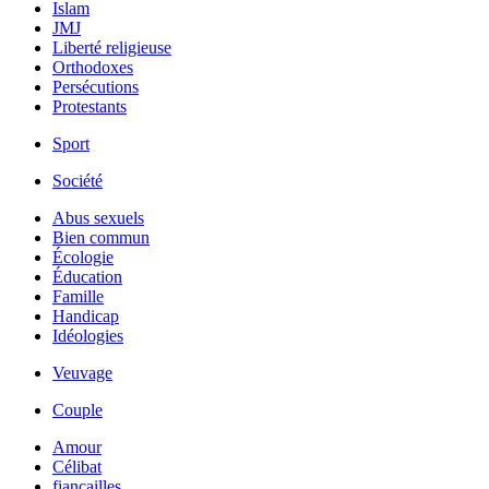
Islam
JMJ
Liberté religieuse
Orthodoxes
Persécutions
Protestants
Sport
Société
Abus sexuels
Bien commun
Écologie
Éducation
Famille
Handicap
Idéologies
Veuvage
Couple
Amour
Célibat
fiancailles