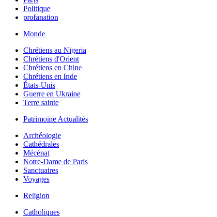
Politique
profanation
Monde
Chrétiens au Nigeria
Chrétiens d'Orient
Chrétiens en Chine
Chrétiens en Inde
États-Unis
Guerre en Ukraine
Terre sainte
Patrimoine Actualités
Archéologie
Cathédrales
Mécénat
Notre-Dame de Paris
Sanctuaires
Voyages
Religion
Catholiques