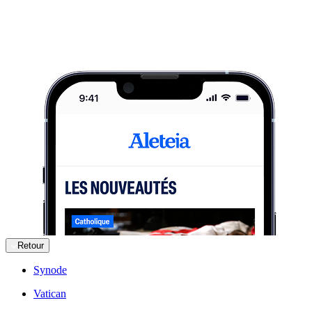
Retour
Synode
Vatican