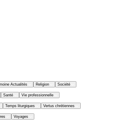
moine Actualités
Religion
Société
Santé
Vie professionnelle
Temps liturgiques
Vertus chrétiennes
res
Voyages