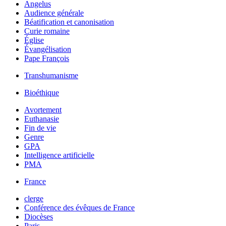
Angelus
Audience générale
Béatification et canonisation
Curie romaine
Église
Évangélisation
Pape François
Transhumanisme
Bioéthique
Avortement
Euthanasie
Fin de vie
Genre
GPA
Intelligence artificielle
PMA
France
clerge
Conférence des évêques de France
Diocèses
Paris