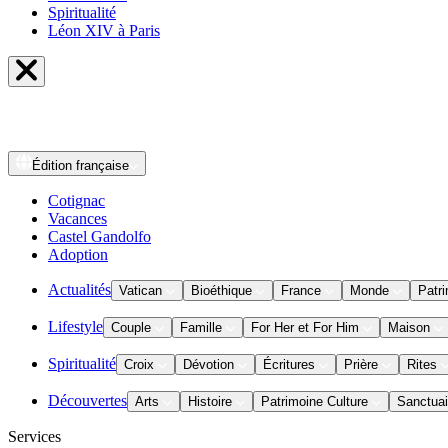
Spiritualité
Léon XIV à Paris
Édition
française
Cotignac
Vacances
Castel Gandolfo
Adoption
Actualités
Vatican
Bioéthique
France
Monde
Patri
Lifestyle
Couple
Famille
For Her et For Him
Maison
Spiritualité
Croix
Dévotion
Écritures
Prière
Rites
Découvertes
Arts
Histoire
Patrimoine Culture
Sanctuai
Services