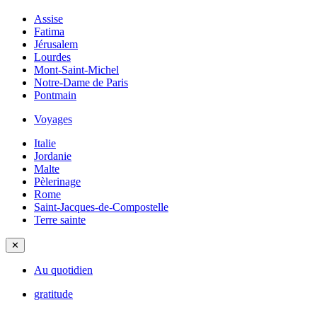
Assise
Fatima
Jérusalem
Lourdes
Mont-Saint-Michel
Notre-Dame de Paris
Pontmain
Voyages
Italie
Jordanie
Malte
Pèlerinage
Rome
Saint-Jacques-de-Compostelle
Terre sainte
✕
Au quotidien
gratitude