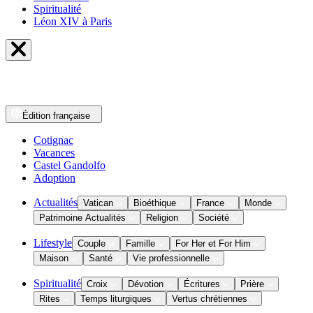
Spiritualité
Léon XIV à Paris
Édition
française
Cotignac
Vacances
Castel Gandolfo
Adoption
Actualités
Vatican
Bioéthique
France
Monde
Patrimoine Actualités
Religion
Société
Lifestyle
Couple
Famille
For Her et For Him
Maison
Santé
Vie professionnelle
Spiritualité
Croix
Dévotion
Écritures
Prière
Rites
Temps liturgiques
Vertus chrétiennes