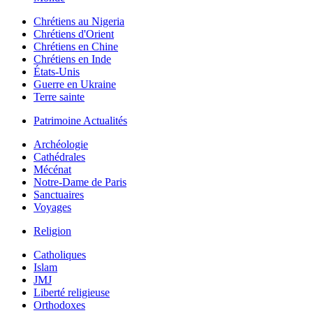
Chrétiens au Nigeria
Chrétiens d'Orient
Chrétiens en Chine
Chrétiens en Inde
États-Unis
Guerre en Ukraine
Terre sainte
Patrimoine Actualités
Archéologie
Cathédrales
Mécénat
Notre-Dame de Paris
Sanctuaires
Voyages
Religion
Catholiques
Islam
JMJ
Liberté religieuse
Orthodoxes