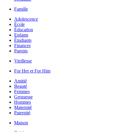
Famille
Adolescence
École
Éducation
Enfants
Étudiants
Finances
Parents
Vieillesse
For Her et For Him
Amitié
Beauté
Femmes
Grossesse
Hommes
Maternité
Paternité
Maison