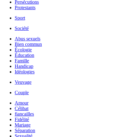
Persécutions
Protestants
Sport
Société
Abus sexuels
Bien commun
Écologie
Éducation
Famille
Handicap
Idéologies
Veuvage
Couple
Amour
Célibat
fiancailles
Fidélité
Mariage
Séparation
Sexualité