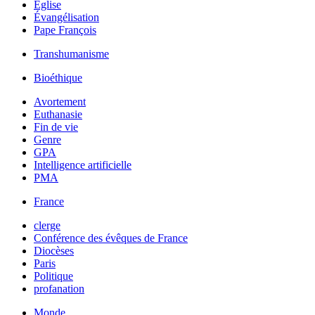
Église
Évangélisation
Pape François
Transhumanisme
Bioéthique
Avortement
Euthanasie
Fin de vie
Genre
GPA
Intelligence artificielle
PMA
France
clerge
Conférence des évêques de France
Diocèses
Paris
Politique
profanation
Monde