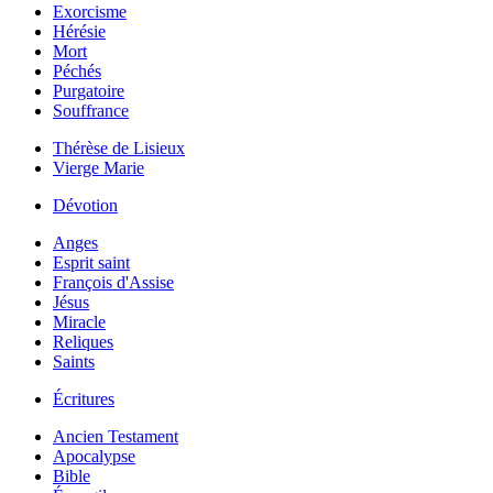
Exorcisme
Hérésie
Mort
Péchés
Purgatoire
Souffrance
Thérèse de Lisieux
Vierge Marie
Dévotion
Anges
Esprit saint
François d'Assise
Jésus
Miracle
Reliques
Saints
Écritures
Ancien Testament
Apocalypse
Bible