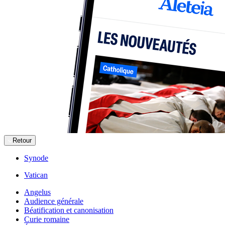
Retour
Synode
Vatican
Angelus
Audience générale
Béatification et canonisation
Curie romaine