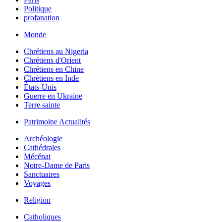
Politique
profanation
Monde
Chrétiens au Nigeria
Chrétiens d'Orient
Chrétiens en Chine
Chrétiens en Inde
États-Unis
Guerre en Ukraine
Terre sainte
Patrimoine Actualités
Archéologie
Cathédrales
Mécénat
Notre-Dame de Paris
Sanctuaires
Voyages
Religion
Catholiques