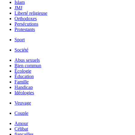
Islam
JMJ
Liberté religieuse
Orthodoxes
Persécutions
Protestants
Sport
Société
Abus sexuels
Bien commun
Écologie
Éducation
Famille
Handicap
Idéologies
Veuvage
Couple
Amour
Célibat
fiancailles