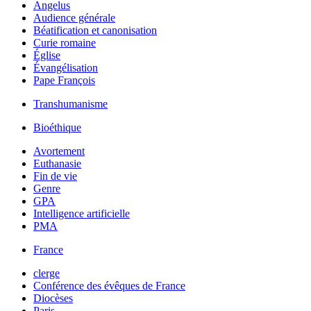
Angelus
Audience générale
Béatification et canonisation
Curie romaine
Église
Évangélisation
Pape François
Transhumanisme
Bioéthique
Avortement
Euthanasie
Fin de vie
Genre
GPA
Intelligence artificielle
PMA
France
clerge
Conférence des évêques de France
Diocèses
Paris