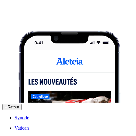
Retour
Synode
Vatican