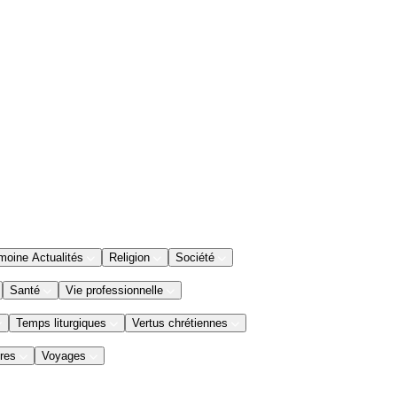
moine Actualités
Religion
Société
Santé
Vie professionnelle
Temps liturgiques
Vertus chrétiennes
res
Voyages