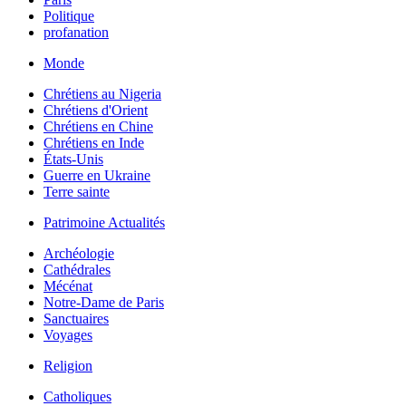
Politique
profanation
Monde
Chrétiens au Nigeria
Chrétiens d'Orient
Chrétiens en Chine
Chrétiens en Inde
États-Unis
Guerre en Ukraine
Terre sainte
Patrimoine Actualités
Archéologie
Cathédrales
Mécénat
Notre-Dame de Paris
Sanctuaires
Voyages
Religion
Catholiques