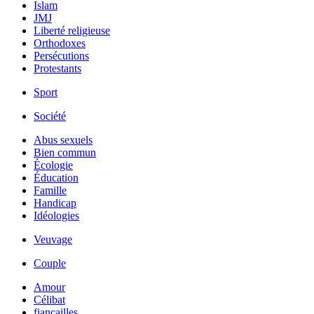
Islam
JMJ
Liberté religieuse
Orthodoxes
Persécutions
Protestants
Sport
Société
Abus sexuels
Bien commun
Écologie
Éducation
Famille
Handicap
Idéologies
Veuvage
Couple
Amour
Célibat
fiancailles