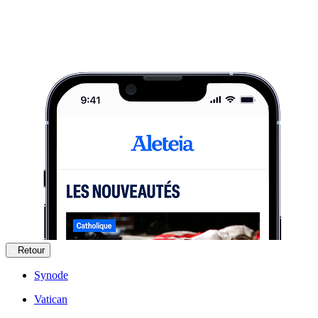
Retour
Synode
Vatican