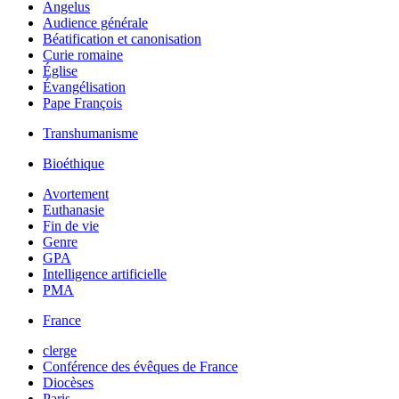
Angelus
Audience générale
Béatification et canonisation
Curie romaine
Église
Évangélisation
Pape François
Transhumanisme
Bioéthique
Avortement
Euthanasie
Fin de vie
Genre
GPA
Intelligence artificielle
PMA
France
clerge
Conférence des évêques de France
Diocèses
Paris