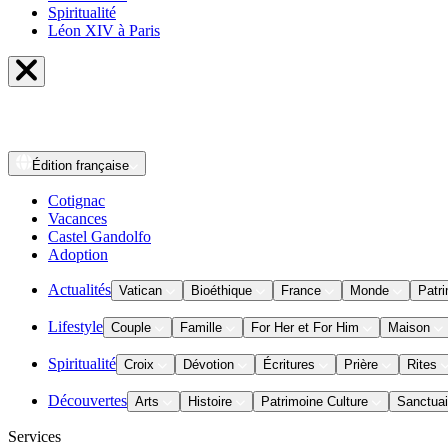
Spiritualité
Léon XIV à Paris
Édition
française
Cotignac
Vacances
Castel Gandolfo
Adoption
Actualités
Vatican
Bioéthique
France
Monde
Patri
Lifestyle
Couple
Famille
For Her et For Him
Maison
Spiritualité
Croix
Dévotion
Écritures
Prière
Rites
Découvertes
Arts
Histoire
Patrimoine Culture
Sanctuai
Services