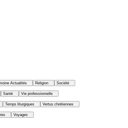
moine Actualités
Religion
Société
Santé
Vie professionnelle
Temps liturgiques
Vertus chrétiennes
res
Voyages