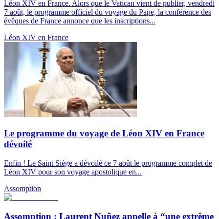
Léon XIV en France. Alors que le Vatican vient de publier, vendredi
7 août, le programme officiel du voyage du Pape, la conférence des
évêques de France annonce que les inscriptions...
Léon XIV en France
Le programme du voyage de Léon XIV en France
dévoilé
Enfin ! Le Saint Siège a dévoilé ce 7 août le programme complet de
Léon XIV pour son voyage apostolique en...
Assomption
Assomption : Laurent Nuñez appelle à “une extrême