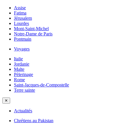
Assise
Fatima
Jérusalem
Lourdes
Mont-Saint-Michel
Notre-Dame de Paris
Pontmain
Voyages
Italie
Jordanie
Malte
Pèlerinage
Rome
Saint-Jacques-de-Compostelle
Terre sainte
✕
Actualités
Chrétiens au Pakistan