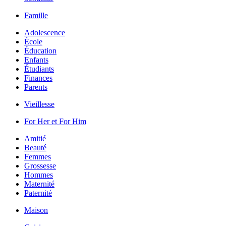
Famille
Adolescence
École
Éducation
Enfants
Étudiants
Finances
Parents
Vieillesse
For Her et For Him
Amitié
Beauté
Femmes
Grossesse
Hommes
Maternité
Paternité
Maison