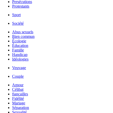
Persécutions
Protestants
Sport
Société
Abus sexuels
Bien commun
Écologie
Éducation
Famille
Handicap
Idéologies
Veuvage
Couple
Amour
Célibat
fiancailles
Fidélité
Mariage
Séparation
Sexualité