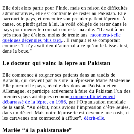
Elle doit alors partir pour l’Inde, mais en raison de difficultés
administratives, elle est contrainte de rester au Pakistan. Elle
parcourt le pays, et rencontre son premier patient lépreux. À
cause, ou plutôt grâce à lui, la voilà obligée de rester dans le
pays pour mener le combat contre la maladie. “Il avait à peu
près mon âge d’alors, moins de trente ans,
racontera-t-elle
quelques décennies plus tard.
.. Il rampait et se comportait
comme s’il n’y avait rien d’anormal à ce qu’on le laisse ainsi,
dans la boue.”
Le docteur qui vainc la lèpre au Pakistan
Elle commence à soigner ses patients dans un taudis de
Karachi, qui devient par la suite la léproserie Marie-Madeleine.
Elle parcourt le pays, récolte des dons au Pakistan et en
Allemagne, et participe activement à faire du Pakistan l’un des
premiers pays asiatiques reconnu
comme officiellement
débarrassé de la lèpre, en 1966,
par l’Organisation mondiale
de la santé. “Au début, nous avions l’impression d’être seules,
dans un désert. Mais notre léproserie est devenue une oasis, et
les caravanes ont commencé à affluer”,
décrit-elle
.
Mariée “à la pakistanaise”