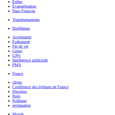
Église
Évangélisation
Pape François
Transhumanisme
Bioéthique
Avortement
Euthanasie
Fin de vie
Genre
GPA
Intelligence artificielle
PMA
France
clerge
Conférence des évêques de France
Diocèses
Paris
Politique
profanation
Monde