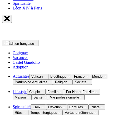
Spiritualité
Léon XIV à Paris
Édition
française
Cotignac
Vacances
Castel Gandolfo
Adoption
Actualités
Vatican
Bioéthique
France
Monde
Patrimoine Actualités
Religion
Société
Lifestyle
Couple
Famille
For Her et For Him
Maison
Santé
Vie professionnelle
Spiritualité
Croix
Dévotion
Écritures
Prière
Rites
Temps liturgiques
Vertus chrétiennes