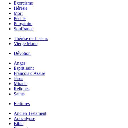
Exorcisme
Hérésie
Mort
Péchés
Purgatoire
Souffrance
Thérèse de Lisieux
Vierge Marie
Dévotion
Anges
Esprit saint
François d'Assise
Jésus
Miracle
Reliques
Saints
Écritures
Ancien Testament
Apocalypse
Bible