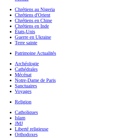
Chrétiens au Nigeria
Chrétiens d'Orient
Chrétiens en Chine
Chrétiens en Inde
États-Unis
Guerre en Ukraine
Terre sainte
Patrimoine Actualités
Archéologie
Cathédrales
Mécénat
Notre-Dame de Paris
Sanctuaires
Voyages
Religion
Catholiques
Islam
JMJ
Liberté religieuse
Orthodoxes