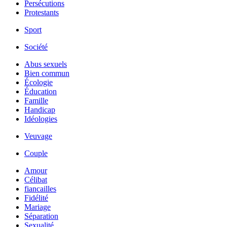
Persécutions
Protestants
Sport
Société
Abus sexuels
Bien commun
Écologie
Éducation
Famille
Handicap
Idéologies
Veuvage
Couple
Amour
Célibat
fiancailles
Fidélité
Mariage
Séparation
Sexualité