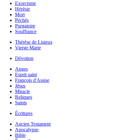
Exorcisme
Hérésie
Mort
Péchés
Purgatoire
Souffrance
Thérèse de Lisieux
Vierge Marie
Dévotion
Anges
Esprit saint
François d'Assise
Jésus
Miracle
Reliques
Saints
Écritures
Ancien Testament
Apocalypse
Bible