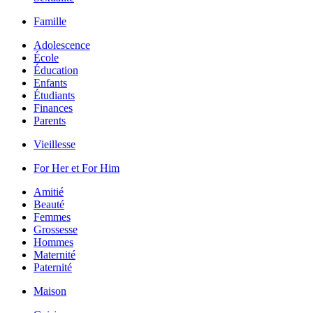
Famille
Adolescence
École
Éducation
Enfants
Étudiants
Finances
Parents
Vieillesse
For Her et For Him
Amitié
Beauté
Femmes
Grossesse
Hommes
Maternité
Paternité
Maison