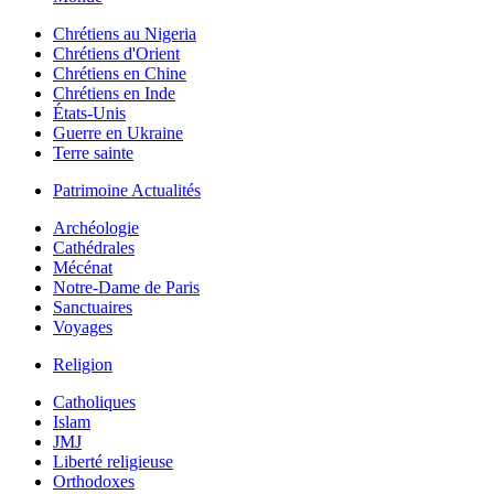
Chrétiens au Nigeria
Chrétiens d'Orient
Chrétiens en Chine
Chrétiens en Inde
États-Unis
Guerre en Ukraine
Terre sainte
Patrimoine Actualités
Archéologie
Cathédrales
Mécénat
Notre-Dame de Paris
Sanctuaires
Voyages
Religion
Catholiques
Islam
JMJ
Liberté religieuse
Orthodoxes