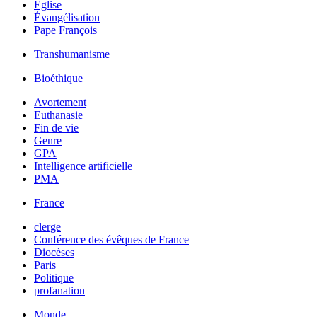
Église
Évangélisation
Pape François
Transhumanisme
Bioéthique
Avortement
Euthanasie
Fin de vie
Genre
GPA
Intelligence artificielle
PMA
France
clerge
Conférence des évêques de France
Diocèses
Paris
Politique
profanation
Monde