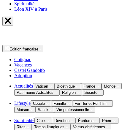
Spiritualité
Léon XIV à Paris
Édition
française
Cotignac
Vacances
Castel Gandolfo
Adoption
Actualités
Vatican
Bioéthique
France
Monde
Patrimoine Actualités
Religion
Société
Lifestyle
Couple
Famille
For Her et For Him
Maison
Santé
Vie professionnelle
Spiritualité
Croix
Dévotion
Écritures
Prière
Rites
Temps liturgiques
Vertus chrétiennes