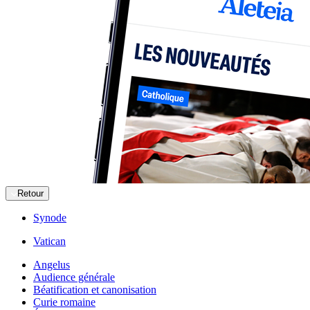
Retour
Synode
Vatican
Angelus
Audience générale
Béatification et canonisation
Curie romaine