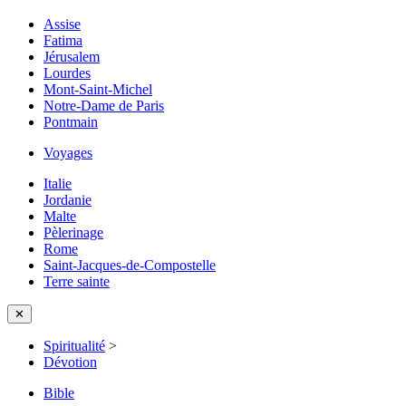
Assise
Fatima
Jérusalem
Lourdes
Mont-Saint-Michel
Notre-Dame de Paris
Pontmain
Voyages
Italie
Jordanie
Malte
Pèlerinage
Rome
Saint-Jacques-de-Compostelle
Terre sainte
✕
Spiritualité
>
Dévotion
Bible