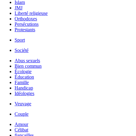
Islam
JMJ
Liberté religieuse
Orthodoxes
Persécutions
Protestants
Sport
Société
Abus sexuels
Bien commun
Écologie
Éducation
Famille
Handicap
Idéologies
Veuvage
Couple
Amour
Célibat
fiancailles