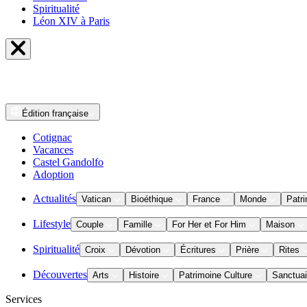
Spiritualité
Léon XIV à Paris
Édition
française
Cotignac
Vacances
Castel Gandolfo
Adoption
Actualités
Vatican
Bioéthique
France
Monde
Patri
Lifestyle
Couple
Famille
For Her et For Him
Maison
Spiritualité
Croix
Dévotion
Écritures
Prière
Rites
Découvertes
Arts
Histoire
Patrimoine Culture
Sanctuai
Services