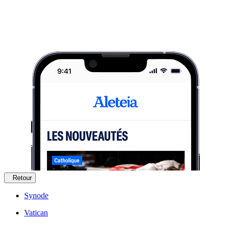
Retour
Synode
Vatican