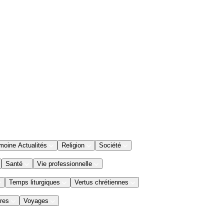
moine Actualités
Religion
Société
Santé
Vie professionnelle
Temps liturgiques
Vertus chrétiennes
res
Voyages