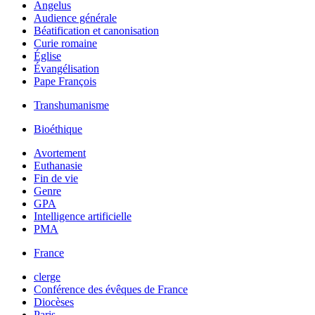
Angelus
Audience générale
Béatification et canonisation
Curie romaine
Église
Évangélisation
Pape François
Transhumanisme
Bioéthique
Avortement
Euthanasie
Fin de vie
Genre
GPA
Intelligence artificielle
PMA
France
clerge
Conférence des évêques de France
Diocèses
Paris