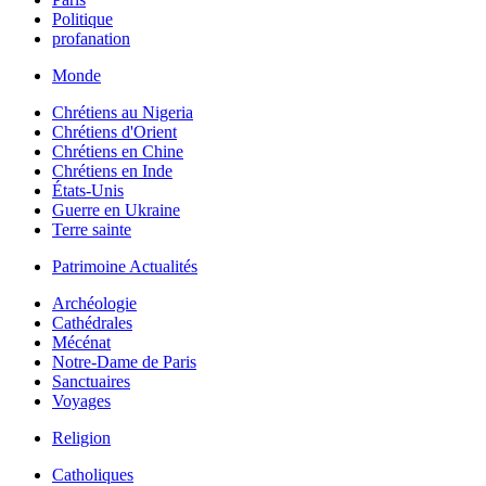
Politique
profanation
Monde
Chrétiens au Nigeria
Chrétiens d'Orient
Chrétiens en Chine
Chrétiens en Inde
États-Unis
Guerre en Ukraine
Terre sainte
Patrimoine Actualités
Archéologie
Cathédrales
Mécénat
Notre-Dame de Paris
Sanctuaires
Voyages
Religion
Catholiques