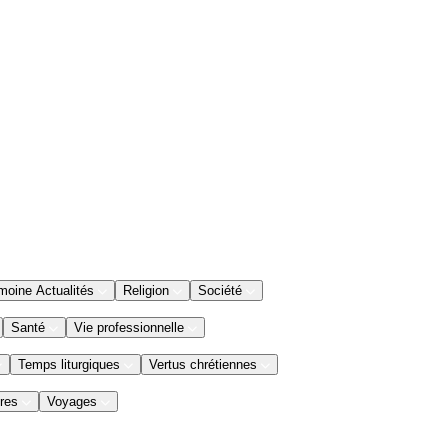
moine Actualités
Religion
Société
Santé
Vie professionnelle
Temps liturgiques
Vertus chrétiennes
res
Voyages