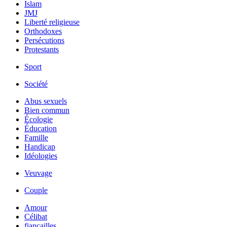
Islam
JMJ
Liberté religieuse
Orthodoxes
Persécutions
Protestants
Sport
Société
Abus sexuels
Bien commun
Écologie
Éducation
Famille
Handicap
Idéologies
Veuvage
Couple
Amour
Célibat
fiancailles