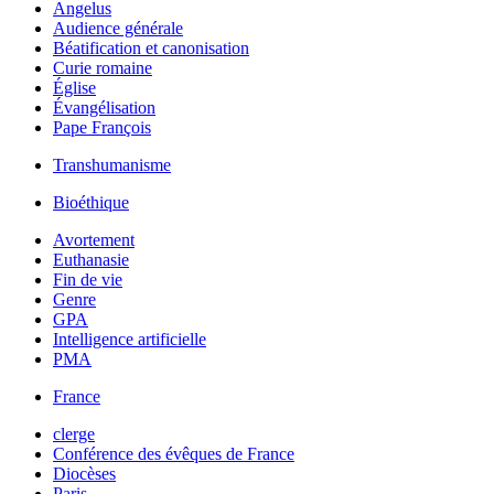
Angelus
Audience générale
Béatification et canonisation
Curie romaine
Église
Évangélisation
Pape François
Transhumanisme
Bioéthique
Avortement
Euthanasie
Fin de vie
Genre
GPA
Intelligence artificielle
PMA
France
clerge
Conférence des évêques de France
Diocèses
Paris