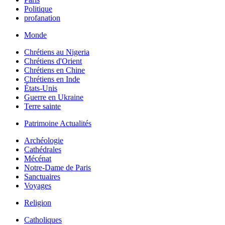
Politique
profanation
Monde
Chrétiens au Nigeria
Chrétiens d'Orient
Chrétiens en Chine
Chrétiens en Inde
États-Unis
Guerre en Ukraine
Terre sainte
Patrimoine Actualités
Archéologie
Cathédrales
Mécénat
Notre-Dame de Paris
Sanctuaires
Voyages
Religion
Catholiques