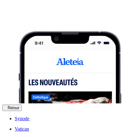
Retour
Synode
Vatican