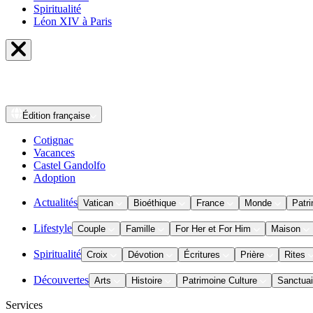
Spiritualité
Léon XIV à Paris
Édition
française
Cotignac
Vacances
Castel Gandolfo
Adoption
Actualités
Vatican
Bioéthique
France
Monde
Patri
Lifestyle
Couple
Famille
For Her et For Him
Maison
Spiritualité
Croix
Dévotion
Écritures
Prière
Rites
Découvertes
Arts
Histoire
Patrimoine Culture
Sanctuai
Services