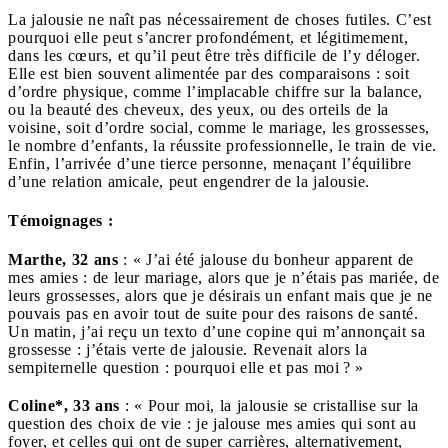
La jalousie ne naît pas nécessairement de choses futiles. C’est
pourquoi elle peut s’ancrer profondément, et légitimement,
dans les cœurs, et qu’il peut être très difficile de l’y déloger.
Elle est bien souvent alimentée par des comparaisons : soit
d’ordre physique, comme l’implacable chiffre sur la balance,
ou la beauté des cheveux, des yeux, ou des orteils de la
voisine, soit d’ordre social, comme le mariage, les grossesses,
le nombre d’enfants, la réussite professionnelle, le train de vie.
Enfin, l’arrivée d’une tierce personne, menaçant l’équilibre
d’une relation amicale, peut engendrer de la jalousie.
Témoignages :
Marthe, 32 ans
: « J’ai été jalouse du bonheur apparent de
mes amies : de leur mariage, alors que je n’étais pas mariée, de
leurs grossesses, alors que je désirais un enfant mais que je ne
pouvais pas en avoir tout de suite pour des raisons de santé.
Un matin, j’ai reçu un texto d’une copine qui m’annonçait sa
grossesse : j’étais verte de jalousie. Revenait alors la
sempiternelle question : pourquoi elle et pas moi ? »
Coline*, 33 ans
: « Pour moi, la jalousie se cristallise sur la
question des choix de vie : je jalouse mes amies qui sont au
foyer, et celles qui ont de super carrières, alternativement,