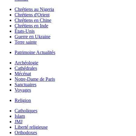
Chrétiens au Nigeria
Chrétiens d'Orient
Chrétiens en Chine
Chrétiens en Inde
États-Unis
Guerre en Ukraine
Terre sainte
Patrimoine Actualités
Archéologie
Cathédrales
Mécénat
Notre-Dame de Paris
Sanctuaires
Voyages
Religion
Catholiques
Islam
JMJ
Liberté religieuse
Orthodoxes