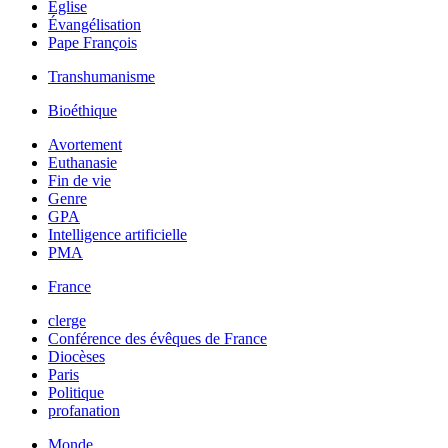
Église
Évangélisation
Pape François
Transhumanisme
Bioéthique
Avortement
Euthanasie
Fin de vie
Genre
GPA
Intelligence artificielle
PMA
France
clerge
Conférence des évêques de France
Diocèses
Paris
Politique
profanation
Monde