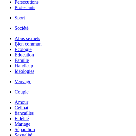
Persécutions
Protestants
Sport
Société
Abus sexuels
Bien commun
Écologie
Éducation
Famille
Handicap
Idéologies
Veuvage
Couple
Amour
Célibat
fiancailles
Fidélité
Mariage
Séparation
Sexualité