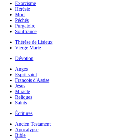
Exorcisme
Hérésie
Mort
Péchés
Purgatoire
Souffrance
Thérèse de Lisieux
Vierge Marie
Dévotion
Anges
Esprit saint
François d'Assise
Jésus
Miracle
Reliques
Saints
Écritures
Ancien Testament
Apocalypse
Bible