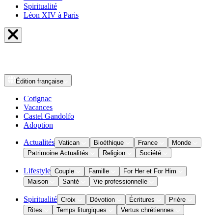
Spiritualité
Léon XIV à Paris
Édition
française
Cotignac
Vacances
Castel Gandolfo
Adoption
Actualités
Vatican
Bioéthique
France
Monde
Patrimoine Actualités
Religion
Société
Lifestyle
Couple
Famille
For Her et For Him
Maison
Santé
Vie professionnelle
Spiritualité
Croix
Dévotion
Écritures
Prière
Rites
Temps liturgiques
Vertus chrétiennes