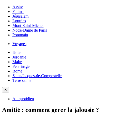
Assise
Fatima
Jérusalem
Lourdes
Mont-Saint-Michel
Notre-Dame de Paris
Pontmain
Voyages
Italie
Jordanie
Malte
Pèlerinage
Rome
Saint-Jacques-de-Compostelle
Terre sainte
✕
Au quotidien
Amitié : comment gérer la jalousie ?