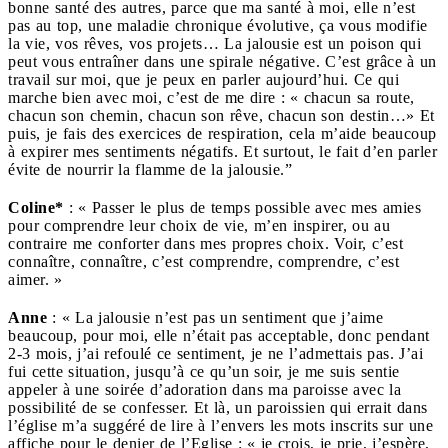
bonne santé des autres, parce que ma santé à moi, elle n’est
pas au top, une maladie chronique évolutive, ça vous modifie
la vie, vos rêves, vos projets… La jalousie est un poison qui
peut vous entraîner dans une spirale négative. C’est grâce à un
travail sur moi, que je peux en parler aujourd’hui. Ce qui
marche bien avec moi, c’est de me dire : « chacun sa route,
chacun son chemin, chacun son rêve, chacun son destin…» Et
puis, je fais des exercices de respiration, cela m’aide beaucoup
à expirer mes sentiments négatifs. Et surtout, le fait d’en parler
évite de nourrir la flamme de la jalousie.”
Coline*
: « Passer le plus de temps possible avec mes amies
pour comprendre leur choix de vie, m’en inspirer, ou au
contraire me conforter dans mes propres choix. Voir, c’est
connaître, connaître, c’est comprendre, comprendre, c’est
aimer. »
Anne
: « La jalousie n’est pas un sentiment que j’aime
beaucoup, pour moi, elle n’était pas acceptable, donc pendant
2-3 mois, j’ai refoulé ce sentiment, je ne l’admettais pas. J’ai
fui cette situation, jusqu’à ce qu’un soir, je me suis sentie
appeler à une soirée d’adoration dans ma paroisse avec la
possibilité de se confesser. Et là, un paroissien qui errait dans
l’église m’a suggéré de lire à l’envers les mots inscrits sur une
affiche pour le denier de l’Eglise : « je crois, je prie, j’espère,