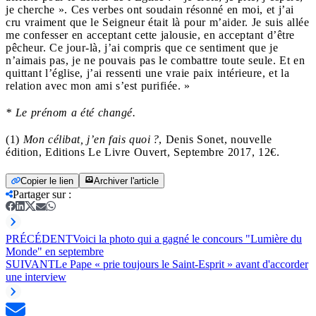
je cherche ». Ces verbes ont soudain résonné en moi, et j’ai
cru vraiment que le Seigneur était là pour m’aider. Je suis allée
me confesser en acceptant cette jalousie, en acceptant d’être
pêcheur. Ce jour-là, j’ai compris que ce sentiment que je
n’aimais pas, je ne pouvais pas le combattre toute seule. Et en
quittant l’église, j’ai ressenti une vraie paix intérieure, et la
relation avec mon ami s’est purifiée. »
* Le prénom a été changé.
(1)
Mon célibat, j’en fais quoi ?
, Denis Sonet, nouvelle
édition, Editions Le Livre Ouvert, Septembre 2017, 12€.
Copier le lien
Archiver l'article
Partager sur
:
PRÉCÉDENT
Voici la photo qui a gagné le concours "Lumière du
Monde" en septembre
SUIVANT
Le Pape « prie toujours le Saint-Esprit » avant d'accorder
une interview