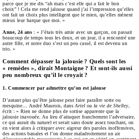
parce que je me dis “ah mais c’est elle qui a fait le bon
choix” ! Cela me rend jalouse quand j’ai l’impression qu’elles
ont fait un choix plus intelligent que le mien, qu’elles mènent
mieux leur barque que moi. »
Anne, 24 ans
: « J’étais très amie avec un garçon, on passait
beaucoup de temps tous les deux, et un jour, il a rencontré une
autre fille, et notre duo s’est un peu cassé, il est devenu un
trio. »
Comment dépasser la jalousie ? Quels sont les
« remèdes », dirait Montaigne ? Et sont-ils aussi
peu nombreux qu’il le croyait ?
1. Commencer par admettre qu’on est jalouse
D’autant plus qu’être jalouse peut faire paraître sotte ou
mesquine… André Maurois, dans
Ariel ou la vie de Shelley
,
écrit : « Rien ne donne plus de sottise apparente que la
jalousie inavouée. Au lieu d’attaquer franchement l’adversaire,
ce qui aurait du naturel et serait sans doute assez touchant, on
en vient alors à critiquer avec aigreur des paroles inoffensives,
des actions banales et l’on donne maladroitement un air