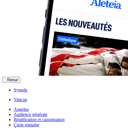
Retour
Synode
Vatican
Angelus
Audience générale
Béatification et canonisation
Curie romaine