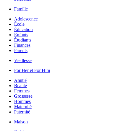
Famille
Adolescence
École
Éducation
Enfants
Étudiants
Finances
Parents
Vieillesse
For Her et For Him
Amitié
Beauté
Femmes
Grossesse
Hommes
Maternité
Paternité
Maison