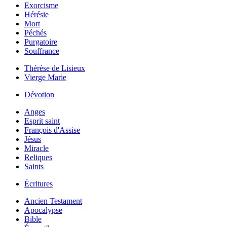
Exorcisme
Hérésie
Mort
Péchés
Purgatoire
Souffrance
Thérèse de Lisieux
Vierge Marie
Dévotion
Anges
Esprit saint
François d'Assise
Jésus
Miracle
Reliques
Saints
Écritures
Ancien Testament
Apocalypse
Bible