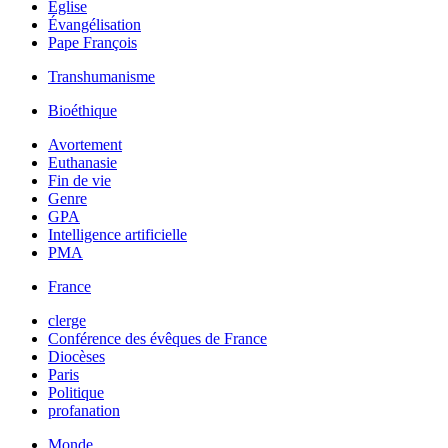
Église
Évangélisation
Pape François
Transhumanisme
Bioéthique
Avortement
Euthanasie
Fin de vie
Genre
GPA
Intelligence artificielle
PMA
France
clerge
Conférence des évêques de France
Diocèses
Paris
Politique
profanation
Monde