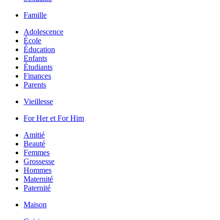
Famille
Adolescence
École
Éducation
Enfants
Étudiants
Finances
Parents
Vieillesse
For Her et For Him
Amitié
Beauté
Femmes
Grossesse
Hommes
Maternité
Paternité
Maison