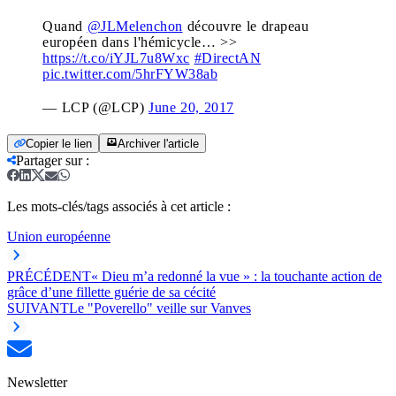
Quand
@JLMelenchon
découvre le drapeau
européen dans l'hémicycle… >>
https://t.co/iYJL7u8Wxc
#DirectAN
pic.twitter.com/5hrFYW38ab
— LCP (@LCP)
June 20, 2017
Copier le lien
Archiver l'article
Partager sur
:
Les mots-clés/tags associés à cet article :
Union européenne
PRÉCÉDENT
« Dieu m’a redonné la vue » : la touchante action de
grâce d’une fillette guérie de sa cécité
SUIVANT
Le "Poverello" veille sur Vanves
Newsletter