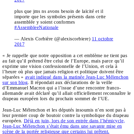
plus que jms ns avons besoin de laïcité et il
importe que les symboles présents dans cette
assemblée y soient conformes
#AssembleeNationale
— Alexis Corbière (@alexiscorbiere)
11 octobre
2017
« Je rappelle que notre opposition a cet emblème ne tient pas
au fait qu’il prétend être celui de l’Europe, mais parce qu’il
exprime une vision confessionnelle de l’Union, et cela à
l’heure où plus que jamais religion et politique doivent être
séparées »
avait indiqué dans la matinée Jean-Luc Mélenchon
sur son blog
. Il répondait aux déclarations de la veille
d’Emmanuel Macron qui a l’issue d’une rencontre franco-
allemande avait déclaré qu’il allait officiellement reconnaître le
drapeau européen lors du prochain sommet de l’UE.
Jean-Luc Mélenchon et les députés insoumis n’en sont pas à
leur premier coup de boutoir contre la symbolique du drapeau
européen.
Déjà en juin, lors de son entrée dans l’hémicycle,
Jean-Luc Mélenchon s’était ému dans une savante mise en
scène de la portée religieuse que certains lui prêtent.