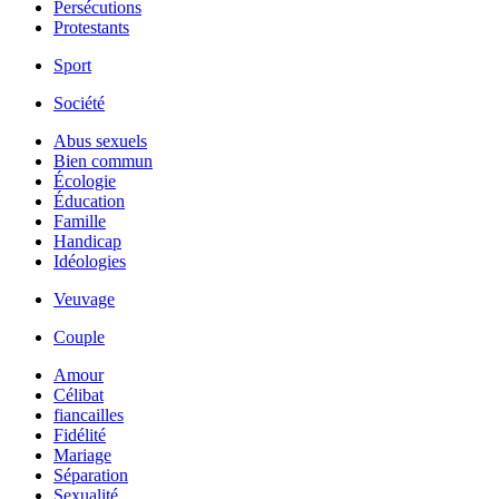
Persécutions
Protestants
Sport
Société
Abus sexuels
Bien commun
Écologie
Éducation
Famille
Handicap
Idéologies
Veuvage
Couple
Amour
Célibat
fiancailles
Fidélité
Mariage
Séparation
Sexualité