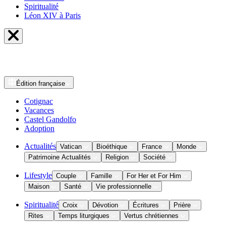
Spiritualité
Léon XIV à Paris
Édition
française
Cotignac
Vacances
Castel Gandolfo
Adoption
Actualités
Vatican
Bioéthique
France
Monde
Patrimoine Actualités
Religion
Société
Lifestyle
Couple
Famille
For Her et For Him
Maison
Santé
Vie professionnelle
Spiritualité
Croix
Dévotion
Écritures
Prière
Rites
Temps liturgiques
Vertus chrétiennes