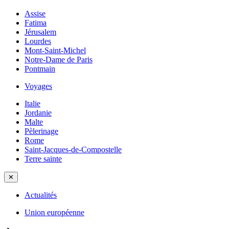
Assise
Fatima
Jérusalem
Lourdes
Mont-Saint-Michel
Notre-Dame de Paris
Pontmain
Voyages
Italie
Jordanie
Malte
Pèlerinage
Rome
Saint-Jacques-de-Compostelle
Terre sainte
✕
Actualités
Union européenne