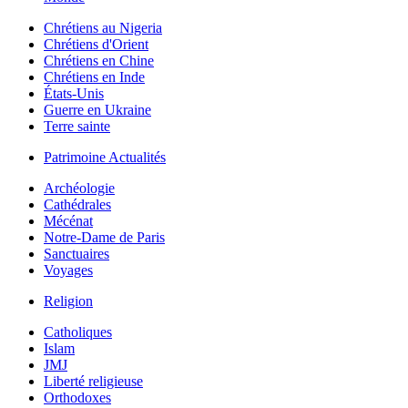
Chrétiens au Nigeria
Chrétiens d'Orient
Chrétiens en Chine
Chrétiens en Inde
États-Unis
Guerre en Ukraine
Terre sainte
Patrimoine Actualités
Archéologie
Cathédrales
Mécénat
Notre-Dame de Paris
Sanctuaires
Voyages
Religion
Catholiques
Islam
JMJ
Liberté religieuse
Orthodoxes