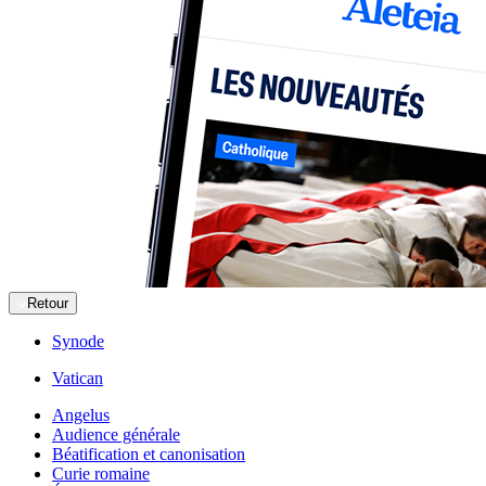
Retour
Synode
Vatican
Angelus
Audience générale
Béatification et canonisation
Curie romaine