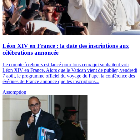
Léon XIV en France : la date des inscriptions aux
célébrations annoncée
Le compte à rebours est lancé pour tous ceux qui souhaitent voir
Léon XIV en France. Alors que le Vatican vient de publier, vendredi
7 août, le programme officiel du voyage du Pape, la conférence des
évêques de France annonce que les inscriptions...
Assomption