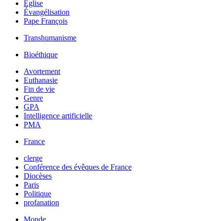
Église
Évangélisation
Pape François
Transhumanisme
Bioéthique
Avortement
Euthanasie
Fin de vie
Genre
GPA
Intelligence artificielle
PMA
France
clerge
Conférence des évêques de France
Diocèses
Paris
Politique
profanation
Monde