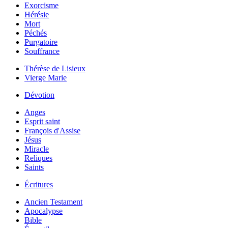
Exorcisme
Hérésie
Mort
Péchés
Purgatoire
Souffrance
Thérèse de Lisieux
Vierge Marie
Dévotion
Anges
Esprit saint
François d'Assise
Jésus
Miracle
Reliques
Saints
Écritures
Ancien Testament
Apocalypse
Bible