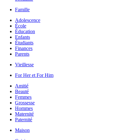
Famille
Adolescence
École
Éducation
Enfants
Étudiants
Finances
Parents
Vieillesse
For Her et For Him
Amitié
Beauté
Femmes
Grossesse
Hommes
Maternité
Paternité
Maison