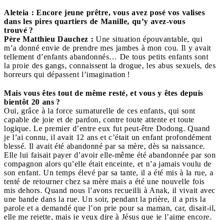
Aleteia : Encore jeune prêtre, vous avez posé vos valises
dans les pires quartiers de Manille, qu’y avez-vous
trouvé ?
Père Matthieu Dauchez :
Une situation épouvantable, qui
m’a donné envie de prendre mes jambes à mon cou. Il y avait
tellement d’enfants abandonnés… De tous petits enfants sont
la proie des gangs, connaissent la drogue, les abus sexuels, des
horreurs qui dépassent l’imagination !
Mais vous êtes tout de même resté, et vous y êtes depuis
bientôt 20 ans ?
Oui, grâce à la force surnaturelle de ces enfants, qui sont
capable de joie et de pardon, contre toute attente et toute
logique. Le premier d’entre eux fut peut-être Dodong. Quand
je l’ai connu, il avait 12 ans et c’était un enfant profondément
blessé. Il avait été abandonné par sa mère, dès sa naissance.
Elle lui faisait payer d’avoir elle-même été abandonnée par son
compagnon alors qu’elle était enceinte, et n’a jamais voulu de
son enfant. Un temps élevé par sa tante, il a été mis à la rue, a
tenté de retourner chez sa mère mais a été une nouvelle fois
mis dehors. Quand nous l’avons recueilli à Anak, il vivait avec
une bande dans la rue. Un soir, pendant la prière, il a pris la
parole et a demandé que l’on prie pour sa maman, car, disait-il,
elle me rejette, mais je veux dire à Jésus que je l’aime encore.