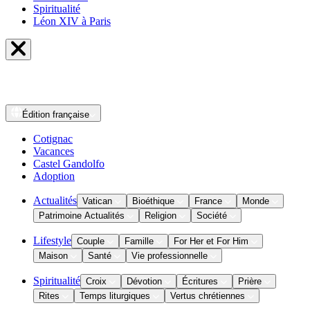
Spiritualité
Léon XIV à Paris
Édition
française
Cotignac
Vacances
Castel Gandolfo
Adoption
Actualités
Vatican
Bioéthique
France
Monde
Patrimoine Actualités
Religion
Société
Lifestyle
Couple
Famille
For Her et For Him
Maison
Santé
Vie professionnelle
Spiritualité
Croix
Dévotion
Écritures
Prière
Rites
Temps liturgiques
Vertus chrétiennes