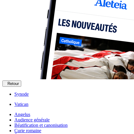
Retour
Synode
Vatican
Angelus
Audience générale
Béatification et canonisation
Curie romaine