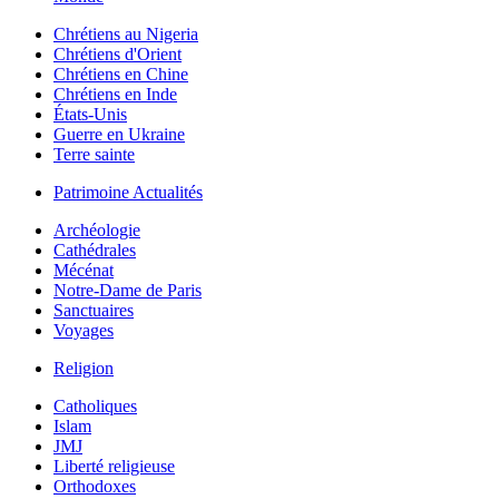
Chrétiens au Nigeria
Chrétiens d'Orient
Chrétiens en Chine
Chrétiens en Inde
États-Unis
Guerre en Ukraine
Terre sainte
Patrimoine Actualités
Archéologie
Cathédrales
Mécénat
Notre-Dame de Paris
Sanctuaires
Voyages
Religion
Catholiques
Islam
JMJ
Liberté religieuse
Orthodoxes