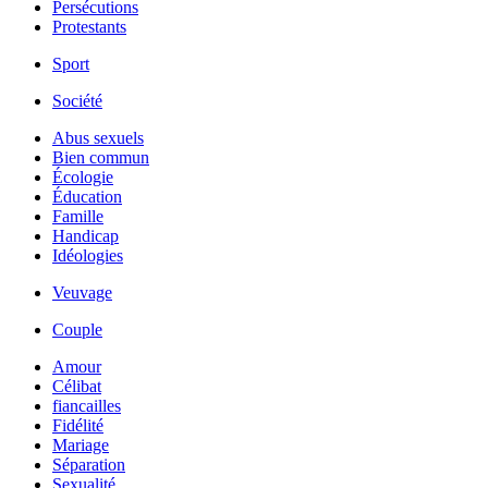
Persécutions
Protestants
Sport
Société
Abus sexuels
Bien commun
Écologie
Éducation
Famille
Handicap
Idéologies
Veuvage
Couple
Amour
Célibat
fiancailles
Fidélité
Mariage
Séparation
Sexualité