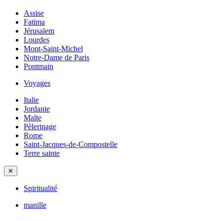
Assise
Fatima
Jérusalem
Lourdes
Mont-Saint-Michel
Notre-Dame de Paris
Pontmain
Voyages
Italie
Jordanie
Malte
Pèlerinage
Rome
Saint-Jacques-de-Compostelle
Terre sainte
✕
Spiritualité
manille