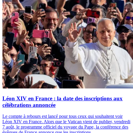
Léon XIV en France : la date des inscriptions aux
célébrations annoncée
Le compte à rebours est lancé pour tous ceux qui souhaitent voir
Léon XIV en France. Alors que le Vatican vient de publier, vendredi
7 août, le programme officiel du voyage du Pape, la conférence des
évêques de France annonce que les inscriptions...