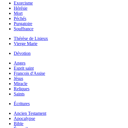
Exorcisme
Hérésie
Mort
Péchés
Purgatoire
Souffrance
Thérèse de Lisieux
Vierge Marie
Dévotion
Anges
Esprit saint
François d'Assise
Jésus
Miracle
Reliques
Saints
Écritures
Ancien Testament
Apocalypse
Bible