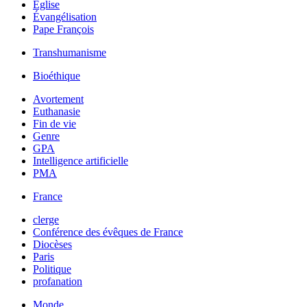
Église
Évangélisation
Pape François
Transhumanisme
Bioéthique
Avortement
Euthanasie
Fin de vie
Genre
GPA
Intelligence artificielle
PMA
France
clerge
Conférence des évêques de France
Diocèses
Paris
Politique
profanation
Monde