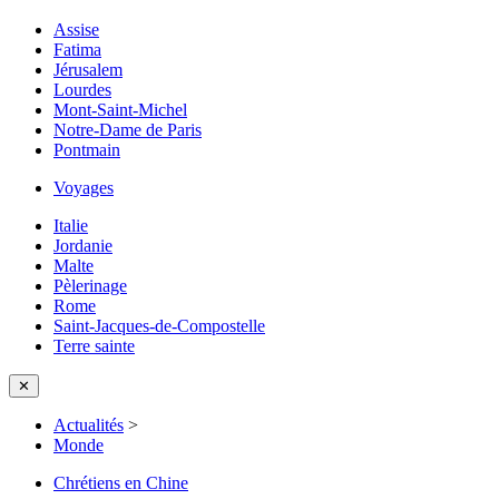
Assise
Fatima
Jérusalem
Lourdes
Mont-Saint-Michel
Notre-Dame de Paris
Pontmain
Voyages
Italie
Jordanie
Malte
Pèlerinage
Rome
Saint-Jacques-de-Compostelle
Terre sainte
✕
Actualités
>
Monde
Chrétiens en Chine