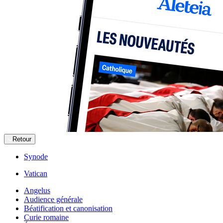
Retour
Synode
Vatican
Angelus
Audience générale
Béatification et canonisation
Curie romaine