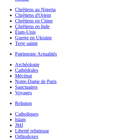
Chrétiens au Nigeria
Chrétiens d'Orient
Chrétiens en Chine
Chrétiens en Inde
États-Unis
Guerre en Ukraine
Terre sainte
Patrimoine Actualités
Archéologie
Cathédrales
Mécénat
Notre-Dame de Paris
Sanctuaires
Voyages
Religion
Catholiques
Islam
JMJ
Liberté religieuse
Orthodoxes