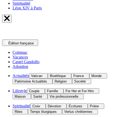
Spiritualité
Léon XIV à Paris
Édition
française
Cotignac
Vacances
Castel Gandolfo
Adoption
Actualités
Vatican
Bioéthique
France
Monde
Patrimoine Actualités
Religion
Société
Lifestyle
Couple
Famille
For Her et For Him
Maison
Santé
Vie professionnelle
Spiritualité
Croix
Dévotion
Écritures
Prière
Rites
Temps liturgiques
Vertus chrétiennes