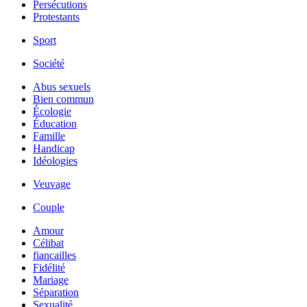
Persécutions
Protestants
Sport
Société
Abus sexuels
Bien commun
Écologie
Éducation
Famille
Handicap
Idéologies
Veuvage
Couple
Amour
Célibat
fiancailles
Fidélité
Mariage
Séparation
Sexualité