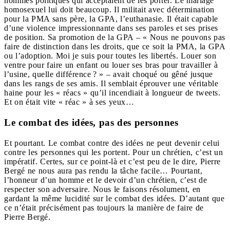
hommes politiques qui acceptaient de les porter. Le mariage
homosexuel lui doit beaucoup. Il militait avec détermination
pour la PMA sans père, la GPA, l’euthanasie. Il était capable
d’une violence impressionnante dans ses paroles et ses prises
de position. Sa promotion de la GPA – « Nous ne pouvons pas
faire de distinction dans les droits, que ce soit la PMA, la GPA
ou l’adoption. Moi je suis pour toutes les libertés. Louer son
ventre pour faire un enfant ou louer ses bras pour travailler à
l’usine, quelle différence ? » – avait choqué ou gêné jusque
dans les rangs de ses amis. Il semblait éprouver une véritable
haine pour les « réacs » qu’il incendiait à longueur de tweets.
Et on était vite « réac » à ses yeux…
Le combat des idées, pas des personnes
Et pourtant. Le combat contre des idées ne peut devenir celui
contre les personnes qui les portent. Pour un chrétien, c’est un
impératif. Certes, sur ce point-là et c’est peu de le dire, Pierre
Bergé ne nous aura pas rendu la tâche facile… Pourtant,
l’honneur d’un homme et le devoir d’un chrétien, c’est de
respecter son adversaire. Nous le faisons résolument, en
gardant la même lucidité sur le combat des idées. D’autant que
ce n’était précisément pas toujours la manière de faire de
Pierre Bergé.