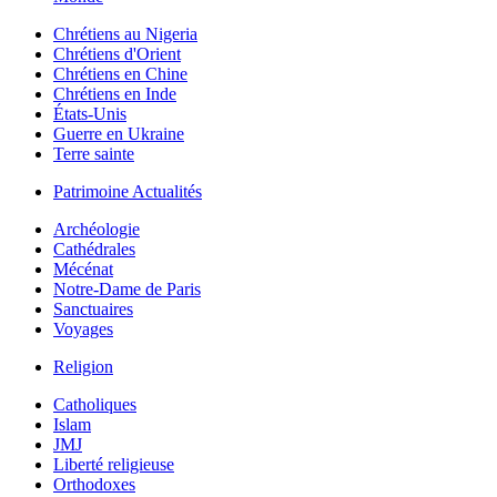
Chrétiens au Nigeria
Chrétiens d'Orient
Chrétiens en Chine
Chrétiens en Inde
États-Unis
Guerre en Ukraine
Terre sainte
Patrimoine Actualités
Archéologie
Cathédrales
Mécénat
Notre-Dame de Paris
Sanctuaires
Voyages
Religion
Catholiques
Islam
JMJ
Liberté religieuse
Orthodoxes