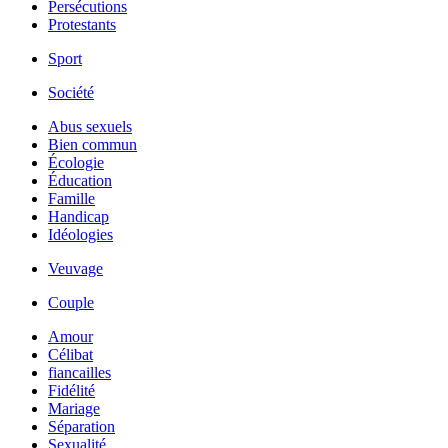
Persécutions
Protestants
Sport
Société
Abus sexuels
Bien commun
Écologie
Éducation
Famille
Handicap
Idéologies
Veuvage
Couple
Amour
Célibat
fiancailles
Fidélité
Mariage
Séparation
Sexualité