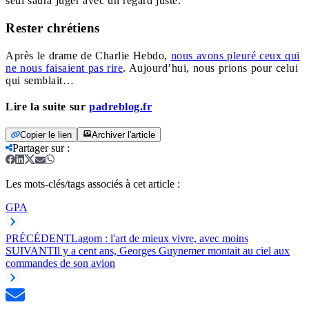
seul saura juger avec un regard juste.
Rester chrétiens
Après le drame de Charlie Hebdo,
nous avons pleuré ceux qui
ne nous faisaient pas rire
. Aujourd’hui, nous prions pour celui
qui semblait…
Lire la suite sur
padreblog.fr
Copier le lien
Archiver l'article
Partager sur
:
Les mots-clés/tags associés à cet article :
GPA
PRÉCÉDENT
Lagom : l'art de mieux vivre, avec moins
SUIVANT
Il y a cent ans, Georges Guynemer montait au ciel aux
commandes de son avion