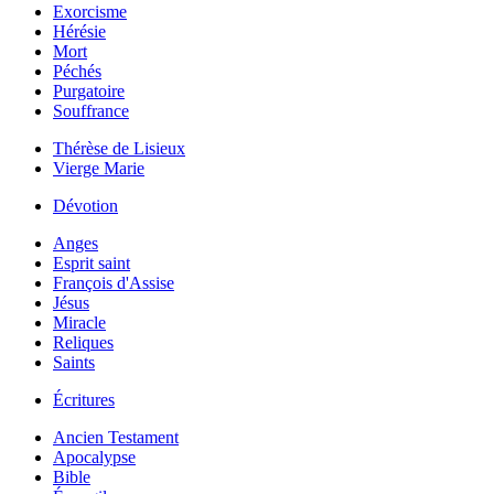
Exorcisme
Hérésie
Mort
Péchés
Purgatoire
Souffrance
Thérèse de Lisieux
Vierge Marie
Dévotion
Anges
Esprit saint
François d'Assise
Jésus
Miracle
Reliques
Saints
Écritures
Ancien Testament
Apocalypse
Bible