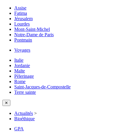
Assise
Fatima
Jérusalem
Lourdes
Mont-Saint-Michel
Notre-Dame de Paris
Pontmain
Voyages
Italie
Jordanie
Malte
Pèlerinage
Rome
Saint-Jacques-de-Compostelle
Terre sainte
✕
Actualités
>
Bioéthique
GPA