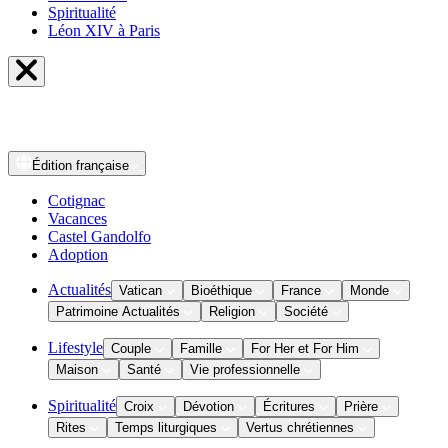
Spiritualité
Léon XIV à Paris
Édition
française
Cotignac
Vacances
Castel Gandolfo
Adoption
Actualités
Vatican
Bioéthique
France
Monde
Patrimoine Actualités
Religion
Société
Lifestyle
Couple
Famille
For Her et For Him
Maison
Santé
Vie professionnelle
Spiritualité
Croix
Dévotion
Écritures
Prière
Rites
Temps liturgiques
Vertus chrétiennes