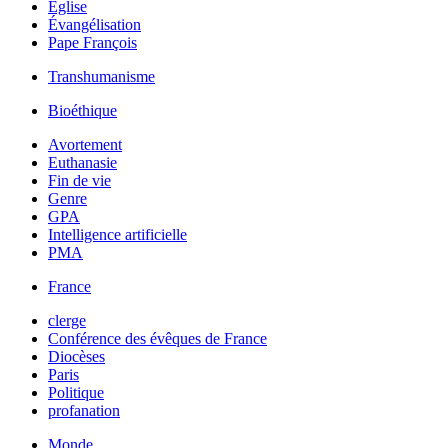
Église
Évangélisation
Pape François
Transhumanisme
Bioéthique
Avortement
Euthanasie
Fin de vie
Genre
GPA
Intelligence artificielle
PMA
France
clerge
Conférence des évêques de France
Diocèses
Paris
Politique
profanation
Monde