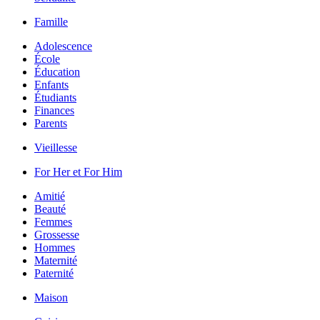
Famille
Adolescence
École
Éducation
Enfants
Étudiants
Finances
Parents
Vieillesse
For Her et For Him
Amitié
Beauté
Femmes
Grossesse
Hommes
Maternité
Paternité
Maison