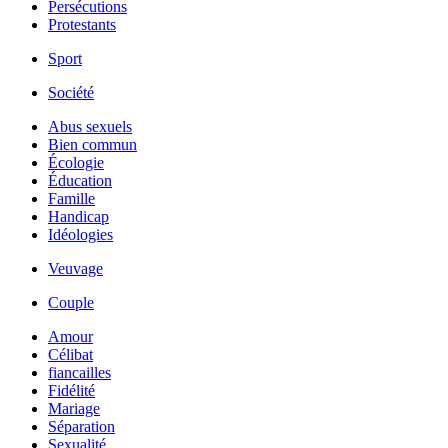
Persécutions
Protestants
Sport
Société
Abus sexuels
Bien commun
Écologie
Éducation
Famille
Handicap
Idéologies
Veuvage
Couple
Amour
Célibat
fiancailles
Fidélité
Mariage
Séparation
Sexualité