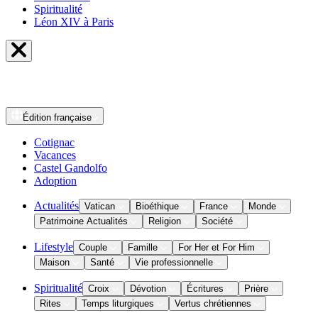
Spiritualité
Léon XIV à Paris
Édition
française
Cotignac
Vacances
Castel Gandolfo
Adoption
Actualités
Vatican
Bioéthique
France
Monde
Patrimoine Actualités
Religion
Société
Lifestyle
Couple
Famille
For Her et For Him
Maison
Santé
Vie professionnelle
Spiritualité
Croix
Dévotion
Écritures
Prière
Rites
Temps liturgiques
Vertus chrétiennes