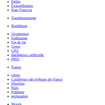
Église
Évangélisation
Pape François
Transhumanisme
Bioéthique
Avortement
Euthanasie
Fin de vie
Genre
GPA
Intelligence artificielle
PMA
France
clerge
Conférence des évêques de France
Diocèses
Paris
Politique
profanation
Monde