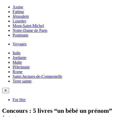
Assise
Fatima
Jérusalem
Lourdes
Mont-Saint-Michel
Notre-Dame de Paris
Pontmain
Voyages
Italie
Jordanie
Malte
Pèlerinage
Rome
Saint-Jacques-de-Compostelle
Terre sainte
✕
For Her
Concours : 5 livres “un bébé un prénom”