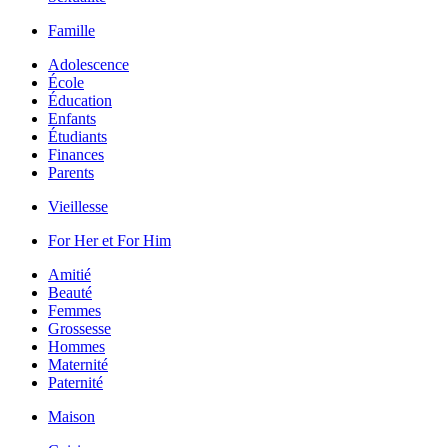
Famille
Adolescence
École
Éducation
Enfants
Étudiants
Finances
Parents
Vieillesse
For Her et For Him
Amitié
Beauté
Femmes
Grossesse
Hommes
Maternité
Paternité
Maison