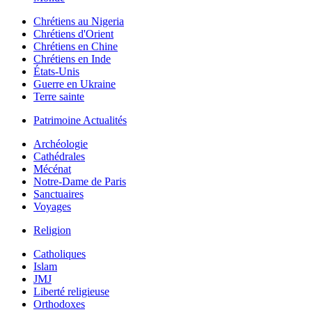
Chrétiens au Nigeria
Chrétiens d'Orient
Chrétiens en Chine
Chrétiens en Inde
États-Unis
Guerre en Ukraine
Terre sainte
Patrimoine Actualités
Archéologie
Cathédrales
Mécénat
Notre-Dame de Paris
Sanctuaires
Voyages
Religion
Catholiques
Islam
JMJ
Liberté religieuse
Orthodoxes