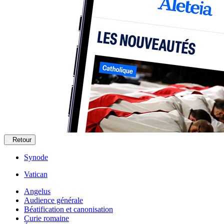
Retour
Synode
Vatican
Angelus
Audience générale
Béatification et canonisation
Curie romaine