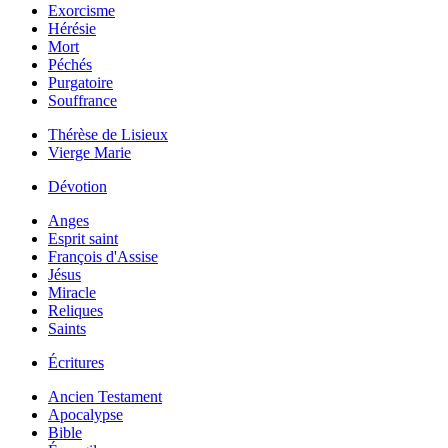
Exorcisme
Hérésie
Mort
Péchés
Purgatoire
Souffrance
Thérèse de Lisieux
Vierge Marie
Dévotion
Anges
Esprit saint
François d'Assise
Jésus
Miracle
Reliques
Saints
Écritures
Ancien Testament
Apocalypse
Bible