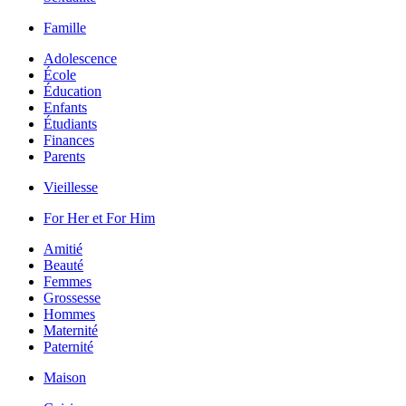
Famille
Adolescence
École
Éducation
Enfants
Étudiants
Finances
Parents
Vieillesse
For Her et For Him
Amitié
Beauté
Femmes
Grossesse
Hommes
Maternité
Paternité
Maison