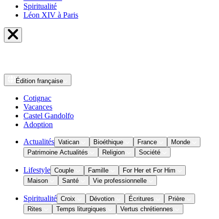
Spiritualité
Léon XIV à Paris
Édition
française
Cotignac
Vacances
Castel Gandolfo
Adoption
Actualités
Vatican
Bioéthique
France
Monde
Patrimoine Actualités
Religion
Société
Lifestyle
Couple
Famille
For Her et For Him
Maison
Santé
Vie professionnelle
Spiritualité
Croix
Dévotion
Écritures
Prière
Rites
Temps liturgiques
Vertus chrétiennes