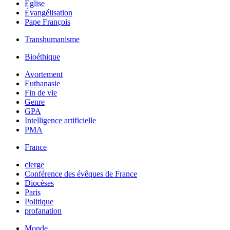
Église
Évangélisation
Pape François
Transhumanisme
Bioéthique
Avortement
Euthanasie
Fin de vie
Genre
GPA
Intelligence artificielle
PMA
France
clerge
Conférence des évêques de France
Diocèses
Paris
Politique
profanation
Monde