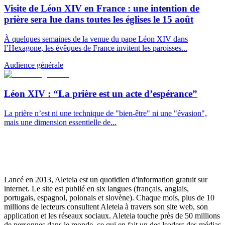
Visite de Léon XIV en France : une intention de
prière sera lue dans toutes les églises le 15 août
À quelques semaines de la venue du pape Léon XIV dans
l’Hexagone, les évêques de France invitent les paroisses...
Audience générale
Léon XIV : “La prière est un acte d’espérance”
La prière n’est ni une technique de "bien-être" ni une "évasion",
mais une dimension essentielle de...
Lancé en 2013, Aleteia est un quotidien d'information gratuit sur
internet. Le site est publié en six langues (français, anglais,
portugais, espagnol, polonais et slovène). Chaque mois, plus de 10
millions de lecteurs consultent Aleteia à travers son site web, son
application et les réseaux sociaux. Aleteia touche près de 50 millions
de personnes dans le monde, ce qui en fait un des leaders des médias