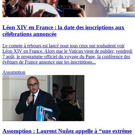
Léon XIV en France : la date des inscriptions aux
célébrations annoncée
Le compte à rebours est lancé pour tous ceux qui souhaitent voir
Léon XIV en France. Alors que le Vatican vient de publier, vendredi
7 août, le programme officiel du voyage du Pape, la conférence des
évêques de France annonce que les inscriptions...
Assomption
Assomption : Laurent Nuñez appelle à “une extrême