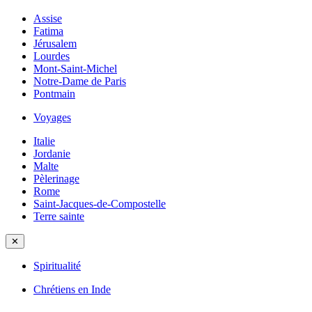
Assise
Fatima
Jérusalem
Lourdes
Mont-Saint-Michel
Notre-Dame de Paris
Pontmain
Voyages
Italie
Jordanie
Malte
Pèlerinage
Rome
Saint-Jacques-de-Compostelle
Terre sainte
✕
Spiritualité
Chrétiens en Inde