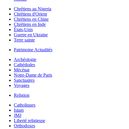
Chrétiens au Nigeria
Chrétiens d'Orient
Chrétiens en Chine
Chrétiens en Inde
États-Unis
Guerre en Ukraine
Terre sainte
Patrimoine Actualités
Archéologie
Cathédrales
Mécénat
Notre-Dame de Paris
Sanctuaires
Voyages
Religion
Catholiques
Islam
JMJ
Liberté religieuse
Orthodoxes