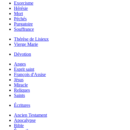
Exorcisme
Hérésie
Mort
Péchés
Purgatoire
Souffrance
Thérèse de Lisieux
Vierge Marie
Dévotion
Anges
Esprit saint
François d'Assise
Jésus
Miracle
Reliques
Saints
Écritures
Ancien Testament
Apocalypse
Bible