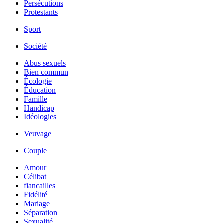
Persécutions
Protestants
Sport
Société
Abus sexuels
Bien commun
Écologie
Éducation
Famille
Handicap
Idéologies
Veuvage
Couple
Amour
Célibat
fiancailles
Fidélité
Mariage
Séparation
Sexualité