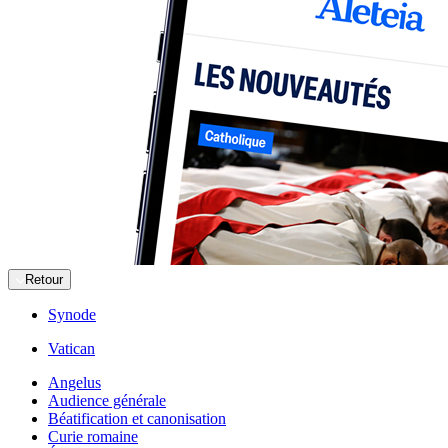
Retour
Synode
Vatican
Angelus
Audience générale
Béatification et canonisation
Curie romaine