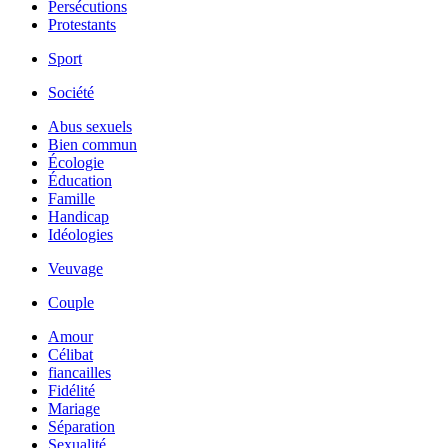
Persécutions
Protestants
Sport
Société
Abus sexuels
Bien commun
Écologie
Éducation
Famille
Handicap
Idéologies
Veuvage
Couple
Amour
Célibat
fiancailles
Fidélité
Mariage
Séparation
Sexualité