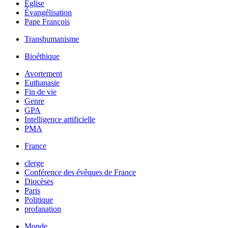
Église
Évangélisation
Pape François
Transhumanisme
Bioéthique
Avortement
Euthanasie
Fin de vie
Genre
GPA
Intelligence artificielle
PMA
France
clerge
Conférence des évêques de France
Diocèses
Paris
Politique
profanation
Monde