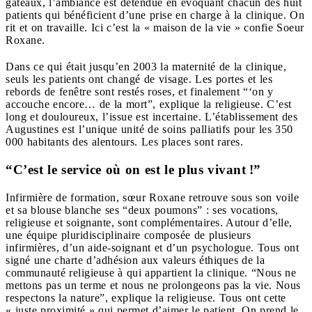
gâteaux, l’ambiance est détendue en évoquant chacun des huit
patients qui bénéficient d’une prise en charge à la clinique. On
rit et on travaille. Ici c’est la « maison de la vie » confie Soeur
Roxane.
Dans ce qui était jusqu’en 2003 la maternité de la clinique,
seuls les patients ont changé de visage. Les portes et les
rebords de fenêtre sont restés roses, et finalement “‘on y
accouche encore… de la mort”, explique la religieuse. C’est
long et douloureux, l’issue est incertaine. L’établissement des
Augustines est l’unique unité de soins palliatifs pour les 350
000 habitants des alentours. Les places sont rares.
“C’est le service où on est le plus vivant !”
Infirmière de formation, sœur Roxane retrouve sous son voile
et sa blouse blanche ses “deux poumons” : ses vocations,
religieuse et soignante, sont complémentaires. Autour d’elle,
une équipe pluridisciplinaire composée de plusieurs
infirmières, d’un aide-soignant et d’un psychologue. Tous ont
signé une charte d’adhésion aux valeurs éthiques de la
communauté religieuse à qui appartient la clinique. “Nous ne
mettons pas un terme et nous ne prolongeons pas la vie. Nous
respectons la nature”, explique la religieuse. Tous ont cette
« juste proximité » qui permet d’aimer le patient. On prend le