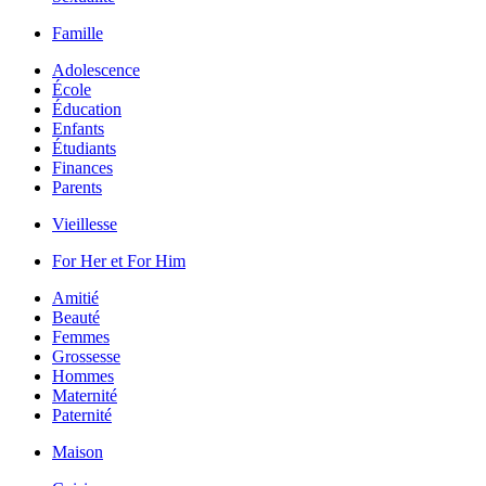
Famille
Adolescence
École
Éducation
Enfants
Étudiants
Finances
Parents
Vieillesse
For Her et For Him
Amitié
Beauté
Femmes
Grossesse
Hommes
Maternité
Paternité
Maison