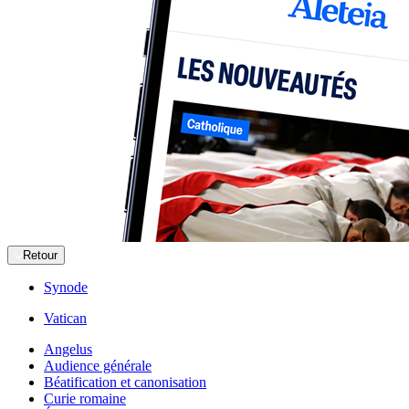
Retour
Synode
Vatican
Angelus
Audience générale
Béatification et canonisation
Curie romaine