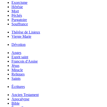
Exorcisme
Hérésie
Mort
Péchés
Purgatoire
Souffrance
Thérèse de Lisieux
Vierge Marie
Dévotion
Anges
Esprit saint
François d'Assise
Jésus
Miracle
Reliques
Saints
Écritures
Ancien Testament
Apocalypse
Bible