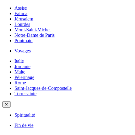
Assise
Fatima
Jérusalem
Lourdes
Mont-Saint-Michel
Notre-Dame de Paris
Pontmain
Voyages
Italie
Jordanie
Malte
Pèlerinage
Rome
Saint-Jacques-de-Compostelle
Terre sainte
✕
Spiritualité
Fin de vie