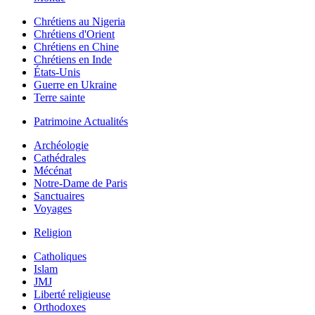
Chrétiens au Nigeria
Chrétiens d'Orient
Chrétiens en Chine
Chrétiens en Inde
États-Unis
Guerre en Ukraine
Terre sainte
Patrimoine Actualités
Archéologie
Cathédrales
Mécénat
Notre-Dame de Paris
Sanctuaires
Voyages
Religion
Catholiques
Islam
JMJ
Liberté religieuse
Orthodoxes