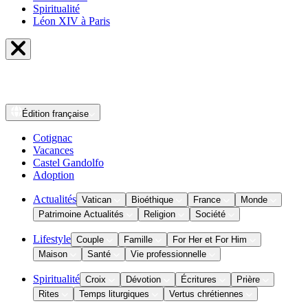
Spiritualité
Léon XIV à Paris
Édition
française
Cotignac
Vacances
Castel Gandolfo
Adoption
Actualités
Vatican
Bioéthique
France
Monde
Patrimoine Actualités
Religion
Société
Lifestyle
Couple
Famille
For Her et For Him
Maison
Santé
Vie professionnelle
Spiritualité
Croix
Dévotion
Écritures
Prière
Rites
Temps liturgiques
Vertus chrétiennes