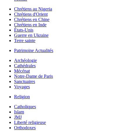
Chrétiens au Nigeria
Chrétiens d'Orient
Chrétiens en Chine
Chrétiens en Inde
États-Unis
Guerre en Ukraine
Terre sainte
Patrimoine Actualités
Archéologie
Cathédrales
Mécénat
Notre-Dame de Paris
Sanctuaires
Voyages
Religion
Catholiques
Islam
JMJ
Liberté religieuse
Orthodoxes