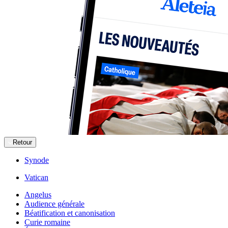
Retour
Synode
Vatican
Angelus
Audience générale
Béatification et canonisation
Curie romaine