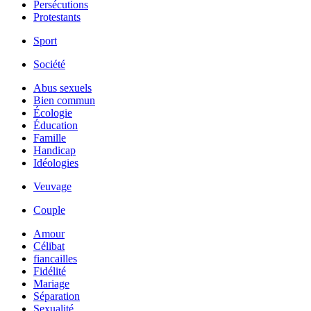
Persécutions
Protestants
Sport
Société
Abus sexuels
Bien commun
Écologie
Éducation
Famille
Handicap
Idéologies
Veuvage
Couple
Amour
Célibat
fiancailles
Fidélité
Mariage
Séparation
Sexualité