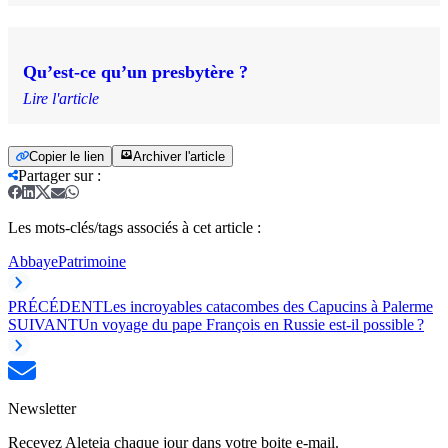
Qu’est-ce qu’un presbytère ?
Lire l'article
Copier le lien
Archiver l'article
Partager sur
:
Les mots-clés/tags associés à cet article :
Abbaye
Patrimoine
PRÉCÉDENT
Les incroyables catacombes des Capucins à Palerme
SUIVANT
Un voyage du pape François en Russie est-il possible ?
Newsletter
Recevez Aleteia chaque jour dans votre boite e-mail.