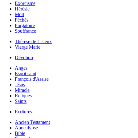
Exorcisme
Hérésie
Mort
Péchés
Purgatoire
Souffrance
Thérèse de Lisieux
Vierge Marie
Dévotion
Anges
Esprit saint
François d'Assise
Jésus
Miracle
Reliques
Saints
Écritures
Ancien Testament
Apocalypse
Bible