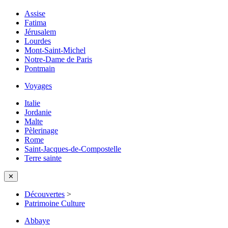
Assise
Fatima
Jérusalem
Lourdes
Mont-Saint-Michel
Notre-Dame de Paris
Pontmain
Voyages
Italie
Jordanie
Malte
Pèlerinage
Rome
Saint-Jacques-de-Compostelle
Terre sainte
✕
Découvertes
>
Patrimoine Culture
Abbaye