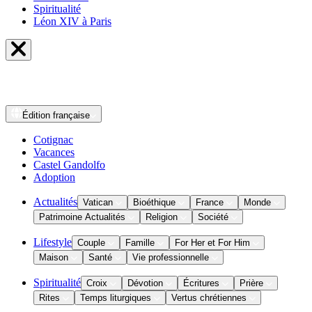
Spiritualité
Léon XIV à Paris
Édition
française
Cotignac
Vacances
Castel Gandolfo
Adoption
Actualités
Vatican
Bioéthique
France
Monde
Patrimoine Actualités
Religion
Société
Lifestyle
Couple
Famille
For Her et For Him
Maison
Santé
Vie professionnelle
Spiritualité
Croix
Dévotion
Écritures
Prière
Rites
Temps liturgiques
Vertus chrétiennes