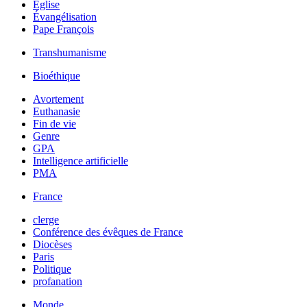
Église
Évangélisation
Pape François
Transhumanisme
Bioéthique
Avortement
Euthanasie
Fin de vie
Genre
GPA
Intelligence artificielle
PMA
France
clerge
Conférence des évêques de France
Diocèses
Paris
Politique
profanation
Monde