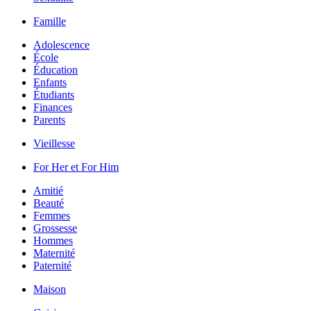
Famille
Adolescence
École
Éducation
Enfants
Étudiants
Finances
Parents
Vieillesse
For Her et For Him
Amitié
Beauté
Femmes
Grossesse
Hommes
Maternité
Paternité
Maison