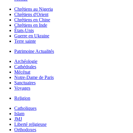
Chrétiens au Nigeria
Chrétiens d'Orient
Chrétiens en Chine
Chrétiens en Inde
États-Unis
Guerre en Ukraine
Terre sainte
Patrimoine Actualités
Archéologie
Cathédrales
Mécénat
Notre-Dame de Paris
Sanctuaires
Voyages
Religion
Catholiques
Islam
JMJ
Liberté religieuse
Orthodoxes