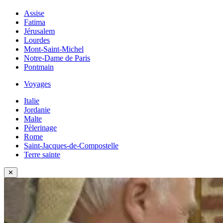
Assise
Fatima
Jérusalem
Lourdes
Mont-Saint-Michel
Notre-Dame de Paris
Pontmain
Voyages
Italie
Jordanie
Malte
Pèlerinage
Rome
Saint-Jacques-de-Compostelle
Terre sainte
✕