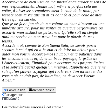
Accorde-moi de bien user de ma liberté et de garder le sens de
mes responsabilités. Donne-moi, même si parfois cela me
coûte, d’observer scrupuleusement le code de la route, par
respect pour la vie que Tu m’as donnée et pour celle de mes
frères qui est sacrée.
Que je ne fasse jamais de ma voiture un char d’assaut ou une
imbécile armure, pour me vanter de quelque performance ou
assouvir mon instinct de puissance. Qu’elle soit un simple
outil au service de mon travail et pour le plaisir de mes
loisirs.
Accorde-moi, comme le Bon Samaritain, de savoir porter
secours à celui qui en a besoin et de faire un détour pour
aider mon voisin. Accorde-moi l’humour et la patience dans
les encombrements et, dans un beau paysage, la grâce de
l’émerveillement, l’humilité pour accepter mes propres limites
et la sobriété quand quelqu’un m’invite. Rappelle-toi que je ne
suis qu’un pauvre voyageur qui roule vers Ton ultime rendez-
vous mais ne doit pas, de lui-même, en devancer l’heure.
Amen.”
Copier le lien
Archiver l'article
Partager sur
:
Les mots-clés/tags associés à cet article :