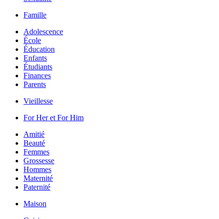
Famille
Adolescence
École
Éducation
Enfants
Étudiants
Finances
Parents
Vieillesse
For Her et For Him
Amitié
Beauté
Femmes
Grossesse
Hommes
Maternité
Paternité
Maison