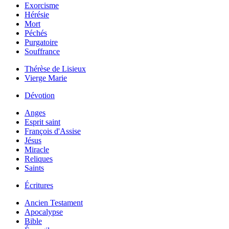
Exorcisme
Hérésie
Mort
Péchés
Purgatoire
Souffrance
Thérèse de Lisieux
Vierge Marie
Dévotion
Anges
Esprit saint
François d'Assise
Jésus
Miracle
Reliques
Saints
Écritures
Ancien Testament
Apocalypse
Bible