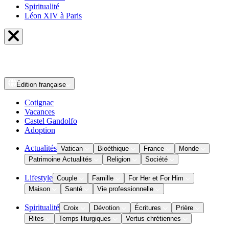
Spiritualité
Léon XIV à Paris
Édition
française
Cotignac
Vacances
Castel Gandolfo
Adoption
Actualités
Vatican
Bioéthique
France
Monde
Patrimoine Actualités
Religion
Société
Lifestyle
Couple
Famille
For Her et For Him
Maison
Santé
Vie professionnelle
Spiritualité
Croix
Dévotion
Écritures
Prière
Rites
Temps liturgiques
Vertus chrétiennes