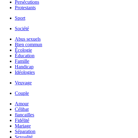
Persécutions
Protestants
Sport
Société
Abus sexuels
Bien commun
Écologie
Éducation
Famille
Handicap
Idéologies
Veuvage
Couple
Amour
Célibat
fiancailles
Fidélité
Mariage
Séparation
Sexualité