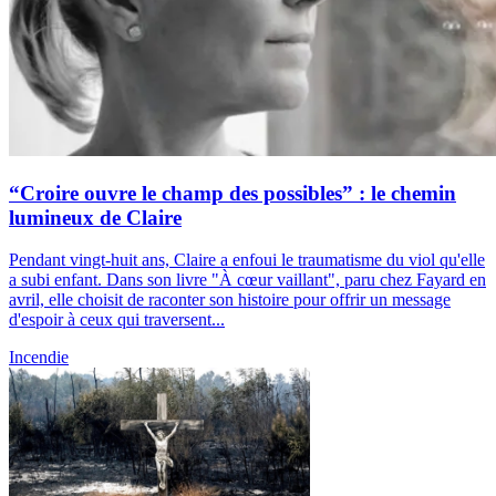
“Croire ouvre le champ des possibles” : le chemin
lumineux de Claire
Pendant vingt-huit ans, Claire a enfoui le traumatisme du viol qu'elle
a subi enfant. Dans son livre "À cœur vaillant", paru chez Fayard en
avril, elle choisit de raconter son histoire pour offrir un message
d'espoir à ceux qui traversent...
Incendie