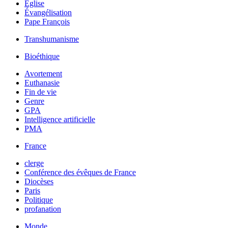
Église
Évangélisation
Pape François
Transhumanisme
Bioéthique
Avortement
Euthanasie
Fin de vie
Genre
GPA
Intelligence artificielle
PMA
France
clerge
Conférence des évêques de France
Diocèses
Paris
Politique
profanation
Monde