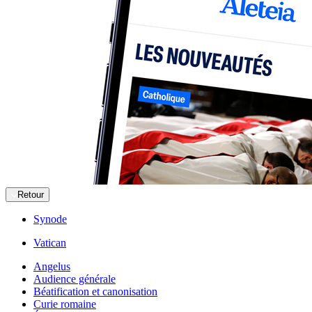
Retour
Synode
Vatican
Angelus
Audience générale
Béatification et canonisation
Curie romaine