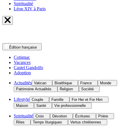
Spiritualité
Léon XIV à Paris
Édition
française
Cotignac
Vacances
Castel Gandolfo
Adoption
Actualités
Vatican
Bioéthique
France
Monde
Patrimoine Actualités
Religion
Société
Lifestyle
Couple
Famille
For Her et For Him
Maison
Santé
Vie professionnelle
Spiritualité
Croix
Dévotion
Écritures
Prière
Rites
Temps liturgiques
Vertus chrétiennes