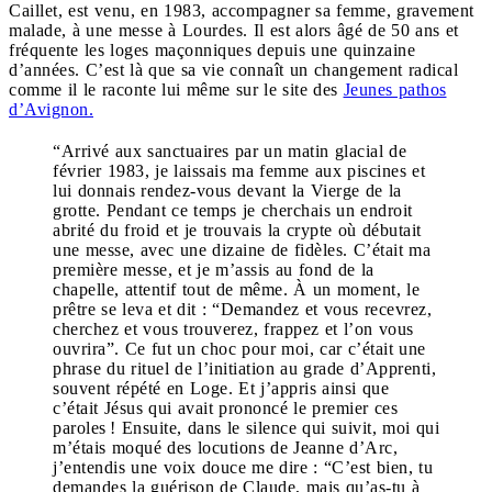
Caillet, est venu, en 1983, accompagner sa femme, gravement
malade, à une messe à Lourdes. Il est alors âgé de 50 ans et
fréquente les loges maçonniques depuis une quinzaine
d’années. C’est là que sa vie connaît un changement radical
comme il le raconte lui même sur le site des
Jeunes pathos
d’Avignon.
“Arrivé aux sanctuaires par un matin glacial de
février 1983, je laissais ma femme aux piscines et
lui donnais rendez-vous devant la Vierge de la
grotte. Pendant ce temps je cherchais un endroit
abrité du froid et je trouvais la crypte où débutait
une messe, avec une dizaine de fidèles. C’était ma
première messe, et je m’assis au fond de la
chapelle, attentif tout de même. À un moment, le
prêtre se leva et dit : “Demandez et vous recevrez,
cherchez et vous trouverez, frappez et l’on vous
ouvrira”. Ce fut un choc pour moi, car c’était une
phrase du rituel de l’initiation au grade d’Apprenti,
souvent répété en Loge. Et j’appris ainsi que
c’était Jésus qui avait prononcé le premier ces
paroles ! Ensuite, dans le silence qui suivit, moi qui
m’étais moqué des locutions de Jeanne d’Arc,
j’entendis une voix douce me dire : “C’est bien, tu
demandes la guérison de Claude, mais qu’as-tu à