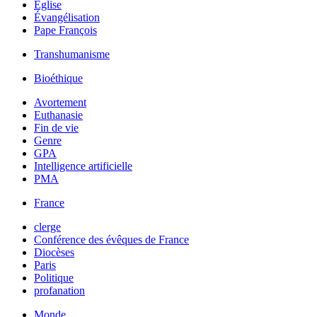
Église
Évangélisation
Pape François
Transhumanisme
Bioéthique
Avortement
Euthanasie
Fin de vie
Genre
GPA
Intelligence artificielle
PMA
France
clerge
Conférence des évêques de France
Diocèses
Paris
Politique
profanation
Monde