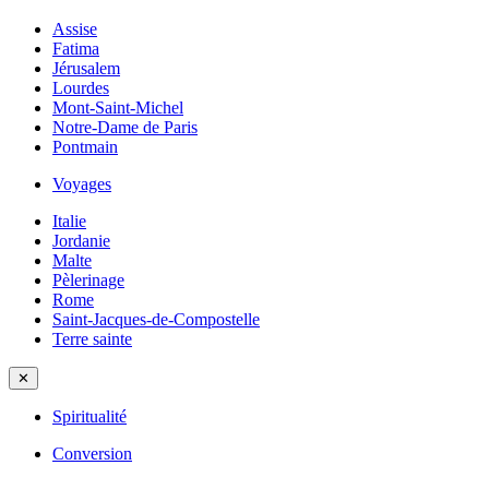
Assise
Fatima
Jérusalem
Lourdes
Mont-Saint-Michel
Notre-Dame de Paris
Pontmain
Voyages
Italie
Jordanie
Malte
Pèlerinage
Rome
Saint-Jacques-de-Compostelle
Terre sainte
✕
Spiritualité
Conversion