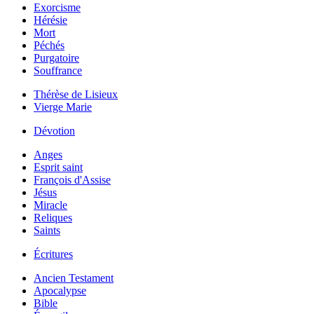
Exorcisme
Hérésie
Mort
Péchés
Purgatoire
Souffrance
Thérèse de Lisieux
Vierge Marie
Dévotion
Anges
Esprit saint
François d'Assise
Jésus
Miracle
Reliques
Saints
Écritures
Ancien Testament
Apocalypse
Bible