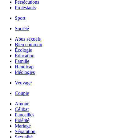
Persécutions
Protestants
Sport
Société
Abus sexuels
Bien commun
Écologie
Éducation
Famille
Handicap
Idéologies
Veuvage
Couple
Amour
Célibat
fiancailles
Fidélité
Mariage
Séparation
Sexualité