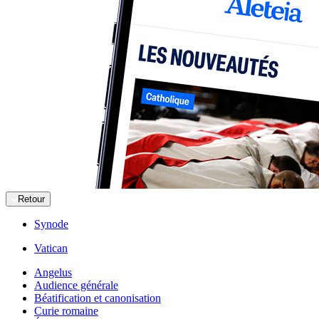
Retour
Synode
Vatican
Angelus
Audience générale
Béatification et canonisation
Curie romaine