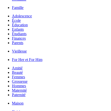
Famille
Adolescence
École
Éducation
Enfants
Étudiants
Finances
Parents
Vieillesse
For Her et For Him
Amitié
Beauté
Femmes
Grossesse
Hommes
Maternité
Paternité
Maison