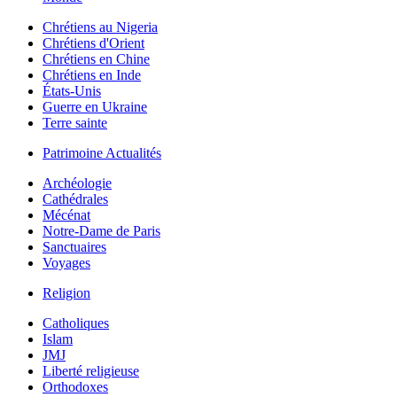
Chrétiens au Nigeria
Chrétiens d'Orient
Chrétiens en Chine
Chrétiens en Inde
États-Unis
Guerre en Ukraine
Terre sainte
Patrimoine Actualités
Archéologie
Cathédrales
Mécénat
Notre-Dame de Paris
Sanctuaires
Voyages
Religion
Catholiques
Islam
JMJ
Liberté religieuse
Orthodoxes