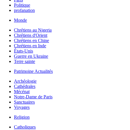
Politique
profanation
Monde
Chrétiens au Nigeria
Chrétiens d'Orient
Chrétiens en Chine
Chrétiens en Inde
États-Unis
Guerre en Ukraine
Terre sainte
Patrimoine Actualités
Archéologie
Cathédrales
Mécénat
Notre-Dame de Paris
Sanctuaires
Voyages
Religion
Catholiques