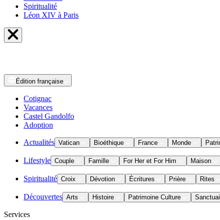
Spiritualité
Léon XIV à Paris
Édition
française
Cotignac
Vacances
Castel Gandolfo
Adoption
Actualités
Vatican
Bioéthique
France
Monde
Patri
Lifestyle
Couple
Famille
For Her et For Him
Maison
Spiritualité
Croix
Dévotion
Écritures
Prière
Rites
Découvertes
Arts
Histoire
Patrimoine Culture
Sanctuai
Services