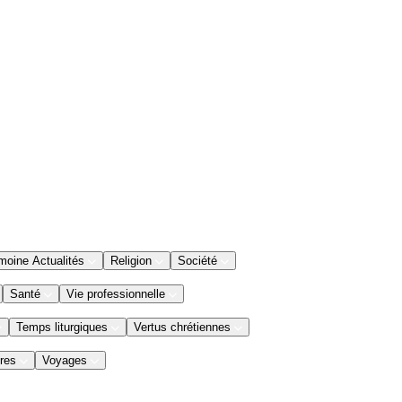
moine Actualités
Religion
Société
Santé
Vie professionnelle
Temps liturgiques
Vertus chrétiennes
res
Voyages