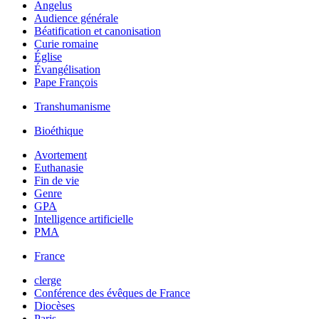
Angelus
Audience générale
Béatification et canonisation
Curie romaine
Église
Évangélisation
Pape François
Transhumanisme
Bioéthique
Avortement
Euthanasie
Fin de vie
Genre
GPA
Intelligence artificielle
PMA
France
clerge
Conférence des évêques de France
Diocèses
Paris