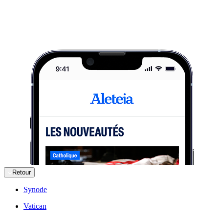
Retour
Synode
Vatican