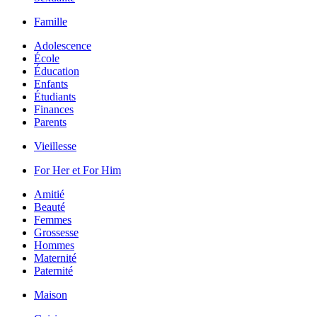
Famille
Adolescence
École
Éducation
Enfants
Étudiants
Finances
Parents
Vieillesse
For Her et For Him
Amitié
Beauté
Femmes
Grossesse
Hommes
Maternité
Paternité
Maison