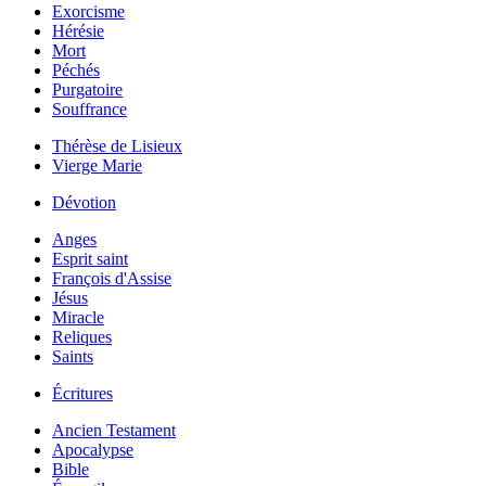
Exorcisme
Hérésie
Mort
Péchés
Purgatoire
Souffrance
Thérèse de Lisieux
Vierge Marie
Dévotion
Anges
Esprit saint
François d'Assise
Jésus
Miracle
Reliques
Saints
Écritures
Ancien Testament
Apocalypse
Bible