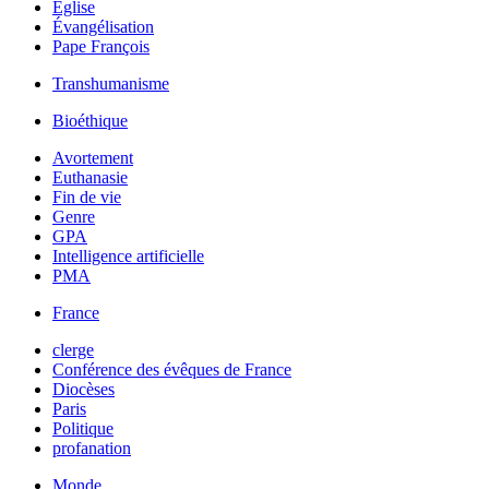
Église
Évangélisation
Pape François
Transhumanisme
Bioéthique
Avortement
Euthanasie
Fin de vie
Genre
GPA
Intelligence artificielle
PMA
France
clerge
Conférence des évêques de France
Diocèses
Paris
Politique
profanation
Monde