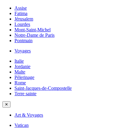
Assise
Fatima
Jérusalem
Lourdes
Mont-Saint-Michel
Notre-Dame de Paris
Pontmain
Voyages
Italie
Jordanie
Malte
Pèlerinage
Rome
Saint-Jacques-de-Compostelle
Terre sainte
✕
Art & Voyages
Vatican