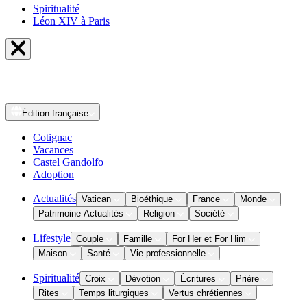
Spiritualité
Léon XIV à Paris
Édition
française
Cotignac
Vacances
Castel Gandolfo
Adoption
Actualités
Vatican
Bioéthique
France
Monde
Patrimoine Actualités
Religion
Société
Lifestyle
Couple
Famille
For Her et For Him
Maison
Santé
Vie professionnelle
Spiritualité
Croix
Dévotion
Écritures
Prière
Rites
Temps liturgiques
Vertus chrétiennes