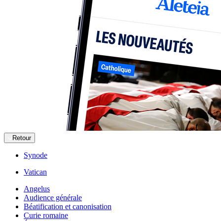
Retour
Synode
Vatican
Angelus
Audience générale
Béatification et canonisation
Curie romaine