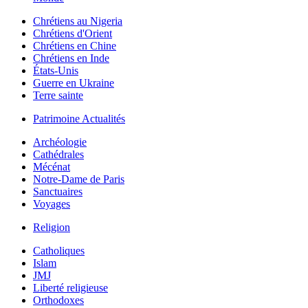
Chrétiens au Nigeria
Chrétiens d'Orient
Chrétiens en Chine
Chrétiens en Inde
États-Unis
Guerre en Ukraine
Terre sainte
Patrimoine Actualités
Archéologie
Cathédrales
Mécénat
Notre-Dame de Paris
Sanctuaires
Voyages
Religion
Catholiques
Islam
JMJ
Liberté religieuse
Orthodoxes