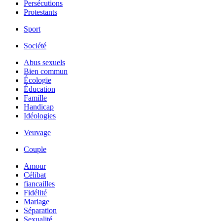
Persécutions
Protestants
Sport
Société
Abus sexuels
Bien commun
Écologie
Éducation
Famille
Handicap
Idéologies
Veuvage
Couple
Amour
Célibat
fiancailles
Fidélité
Mariage
Séparation
Sexualité