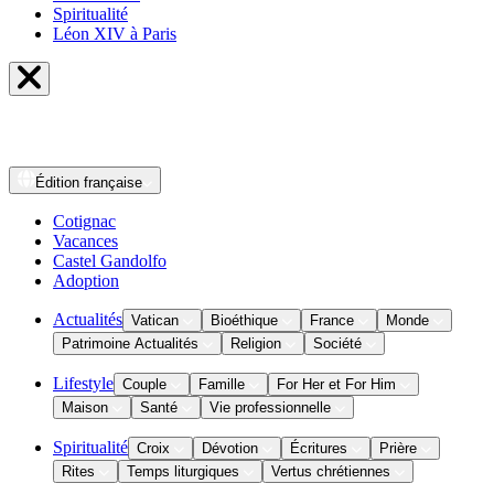
Spiritualité
Léon XIV à Paris
Édition
française
Cotignac
Vacances
Castel Gandolfo
Adoption
Actualités
Vatican
Bioéthique
France
Monde
Patrimoine Actualités
Religion
Société
Lifestyle
Couple
Famille
For Her et For Him
Maison
Santé
Vie professionnelle
Spiritualité
Croix
Dévotion
Écritures
Prière
Rites
Temps liturgiques
Vertus chrétiennes