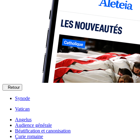
Retour
Synode
Vatican
Angelus
Audience générale
Béatification et canonisation
Curie romaine