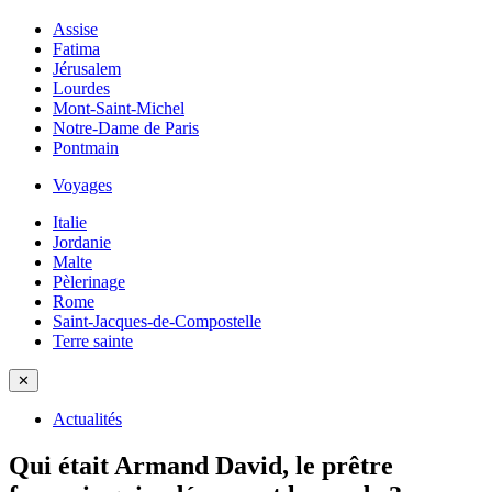
Assise
Fatima
Jérusalem
Lourdes
Mont-Saint-Michel
Notre-Dame de Paris
Pontmain
Voyages
Italie
Jordanie
Malte
Pèlerinage
Rome
Saint-Jacques-de-Compostelle
Terre sainte
✕
Actualités
Qui était Armand David, le prêtre