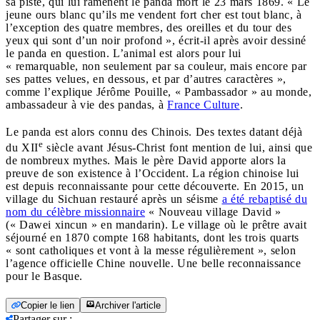
sa piste, qui lui ramènent le panda mort le 23 mars 1869. « Le
jeune ours blanc qu’ils me vendent fort cher est tout blanc, à
l’exception des quatre membres, des oreilles et du tour des
yeux qui sont d’un noir profond », écrit-il après avoir dessiné
le panda en question. L’animal est alors pour lui
« remarquable, non seulement par sa couleur, mais encore par
ses pattes velues, en dessous, et par d’autres caractères »,
comme l’explique Jérôme Pouille, « Pambassador » au monde,
ambassadeur à vie des pandas, à
France Culture
.
Le panda est alors connu des Chinois. Des textes datant déjà
e
du XII
siècle avant Jésus-Christ font mention de lui, ainsi que
de nombreux mythes. Mais le père David apporte alors la
preuve de son existence à l’Occident. La région chinoise lui
est depuis reconnaissante pour cette découverte. En 2015, un
village du Sichuan restauré après un séisme
a été rebaptisé du
nom du célèbre missionnaire
« Nouveau village David »
(« Dawei xincun » en mandarin). Le village où le prêtre avait
séjourné en 1870 compte 168 habitants, dont les trois quarts
« sont catholiques et vont à la messe régulièrement », selon
l’agence officielle Chine nouvelle. Une belle reconnaissance
pour le Basque.
Copier le lien
Archiver l'article
Partager sur
: