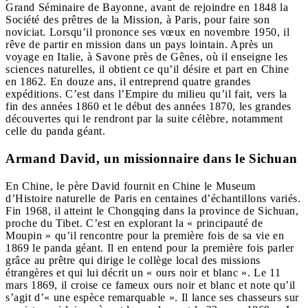
Grand Séminaire de Bayonne, avant de rejoindre en 1848 la
Société des prêtres de la Mission, à Paris, pour faire son
noviciat. Lorsqu’il prononce ses vœux en novembre 1950, il
rêve de partir en mission dans un pays lointain. Après un
voyage en Italie, à Savone près de Gênes, où il enseigne les
sciences naturelles, il obtient ce qu’il désire et part en Chine
en 1862. En douze ans, il entreprend quatre grandes
expéditions. C’est dans l’Empire du milieu qu’il fait, vers la
fin des années 1860 et le début des années 1870, les grandes
découvertes qui le rendront par la suite célèbre, notamment
celle du panda géant.
Armand David, un missionnaire dans le Sichuan
En Chine, le père David fournit en Chine le Museum
d’Histoire naturelle de Paris en centaines d’échantillons variés.
Fin 1968, il atteint le Chongqing dans la province de Sichuan,
proche du Tibet. C’est en explorant la « principauté de
Moupin » qu’il rencontre pour la première fois de sa vie en
1869 le panda géant. Il en entend pour la première fois parler
grâce au prêtre qui dirige le collège local des missions
étrangères et qui lui décrit un « ours noir et blanc ». Le 11
mars 1869, il croise ce fameux ours noir et blanc et note qu’il
s’agit d’« une espèce remarquable ». Il lance ses chasseurs sur