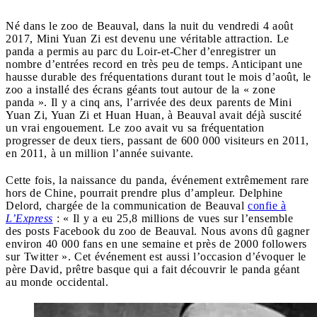
Né dans le zoo de Beauval, dans la nuit du vendredi 4 août
2017, Mini Yuan Zi est devenu une véritable attraction. Le
panda a permis au parc du Loir-et-Cher d’enregistrer un
nombre d’entrées record en très peu de temps. Anticipant une
hausse durable des fréquentations durant tout le mois d’août, le
zoo a installé des écrans géants tout autour de la « zone
panda ». Il y a cinq ans, l’arrivée des deux parents de Mini
Yuan Zi, Yuan Zi et Huan Huan, à Beauval avait déjà suscité
un vrai engouement. Le zoo avait vu sa fréquentation
progresser de deux tiers, passant de 600 000 visiteurs en 2011,
en 2011, à un million l’année suivante.
Cette fois, la naissance du panda, événement extrêmement rare
hors de Chine, pourrait prendre plus d’ampleur. Delphine
Delord, chargée de la communication de Beauval
confie à
L’Express
: « Il y a eu 25,8 millions de vues sur l’ensemble
des posts Facebook du zoo de Beauval. Nous avons dû gagner
environ 40 000 fans en une semaine et près de 2000 followers
sur Twitter ». Cet événement est aussi l’occasion d’évoquer le
père David, prêtre basque qui a fait découvrir le panda géant
au monde occidental.