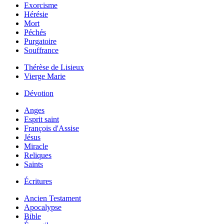
Exorcisme
Hérésie
Mort
Péchés
Purgatoire
Souffrance
Thérèse de Lisieux
Vierge Marie
Dévotion
Anges
Esprit saint
François d'Assise
Jésus
Miracle
Reliques
Saints
Écritures
Ancien Testament
Apocalypse
Bible