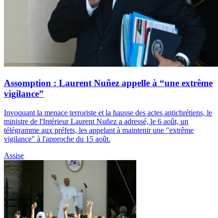
Assomption : Laurent Nuñez appelle à “une extrême
vigilance”
Invoquant la menace terroriste et la hausse des actes antichrétiens, le
ministre de l'Intérieur Laurent Nuñez a adressé, le 6 août, un
télégramme aux préfets, les appelant à maintenir une "extrême
vigilance" à l'approche du 15 août.
Assise