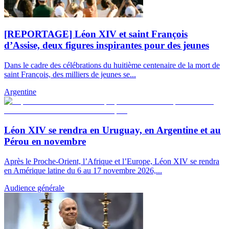
[REPORTAGE] Léon XIV et saint François
d’Assise, deux figures inspirantes pour des jeunes
Dans le cadre des célébrations du huitième centenaire de la mort de
saint François, des milliers de jeunes se...
Argentine
Léon XIV se rendra en Uruguay, en Argentine et au
Pérou en novembre
Après le Proche-Orient, l’Afrique et l’Europe, Léon XIV se rendra
en Amérique latine du 6 au 17 novembre 2026,...
Audience générale