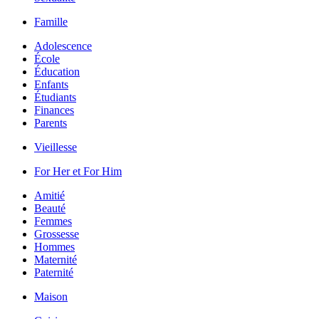
Famille
Adolescence
École
Éducation
Enfants
Étudiants
Finances
Parents
Vieillesse
For Her et For Him
Amitié
Beauté
Femmes
Grossesse
Hommes
Maternité
Paternité
Maison