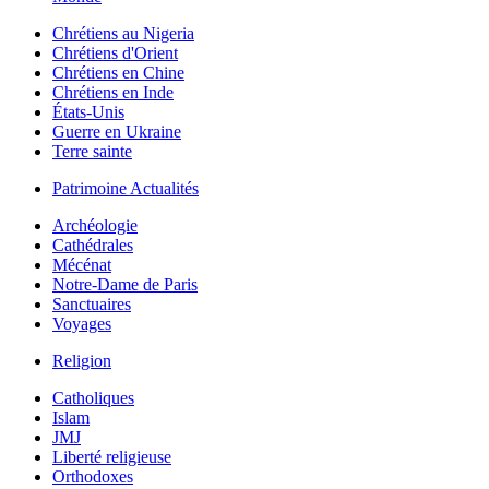
Chrétiens au Nigeria
Chrétiens d'Orient
Chrétiens en Chine
Chrétiens en Inde
États-Unis
Guerre en Ukraine
Terre sainte
Patrimoine Actualités
Archéologie
Cathédrales
Mécénat
Notre-Dame de Paris
Sanctuaires
Voyages
Religion
Catholiques
Islam
JMJ
Liberté religieuse
Orthodoxes