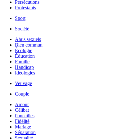
Persécutions
Protestants
Sport
Société
Abus sexuels
Bien commun
Écologie
Éducation
Famille
Handicap
Idéologies
Veuvage
Couple
Amour
Célibat
fiancailles
Fidélité
Mariage
Séparation
Sexualité