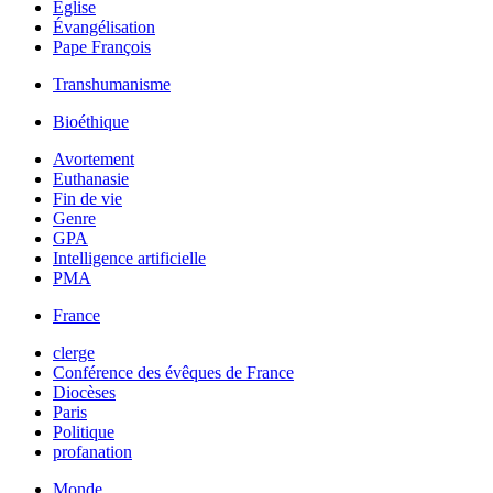
Église
Évangélisation
Pape François
Transhumanisme
Bioéthique
Avortement
Euthanasie
Fin de vie
Genre
GPA
Intelligence artificielle
PMA
France
clerge
Conférence des évêques de France
Diocèses
Paris
Politique
profanation
Monde