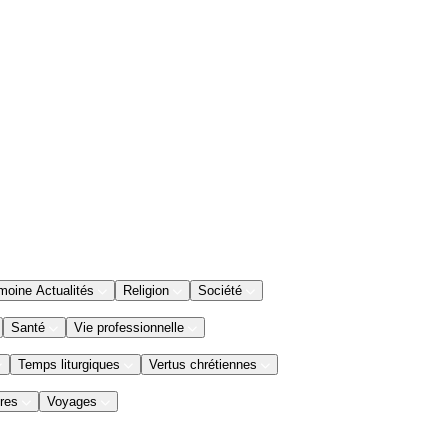
moine Actualités
Religion
Société
Santé
Vie professionnelle
Temps liturgiques
Vertus chrétiennes
res
Voyages