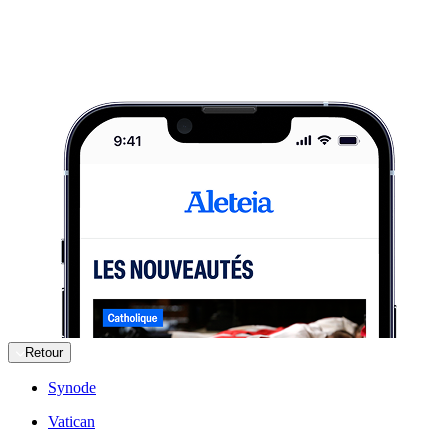
Retour
Synode
Vatican