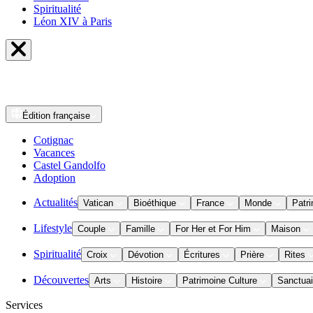
Spiritualité
Léon XIV à Paris
Édition
française
Cotignac
Vacances
Castel Gandolfo
Adoption
Actualités
Vatican
Bioéthique
France
Monde
Patri
Lifestyle
Couple
Famille
For Her et For Him
Maison
Spiritualité
Croix
Dévotion
Écritures
Prière
Rites
Découvertes
Arts
Histoire
Patrimoine Culture
Sanctuai
Services