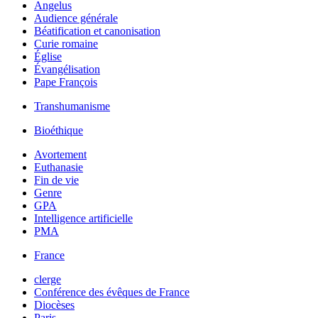
Angelus
Audience générale
Béatification et canonisation
Curie romaine
Église
Évangélisation
Pape François
Transhumanisme
Bioéthique
Avortement
Euthanasie
Fin de vie
Genre
GPA
Intelligence artificielle
PMA
France
clerge
Conférence des évêques de France
Diocèses
Paris