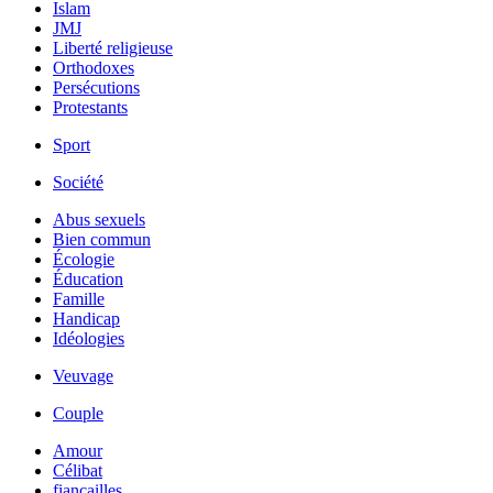
Islam
JMJ
Liberté religieuse
Orthodoxes
Persécutions
Protestants
Sport
Société
Abus sexuels
Bien commun
Écologie
Éducation
Famille
Handicap
Idéologies
Veuvage
Couple
Amour
Célibat
fiancailles