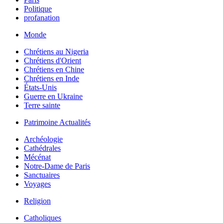
Politique
profanation
Monde
Chrétiens au Nigeria
Chrétiens d'Orient
Chrétiens en Chine
Chrétiens en Inde
États-Unis
Guerre en Ukraine
Terre sainte
Patrimoine Actualités
Archéologie
Cathédrales
Mécénat
Notre-Dame de Paris
Sanctuaires
Voyages
Religion
Catholiques