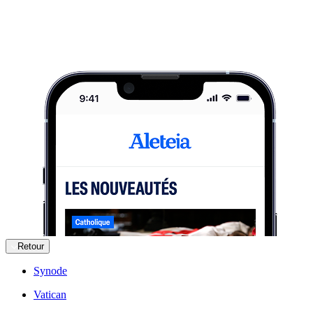
Retour
Synode
Vatican