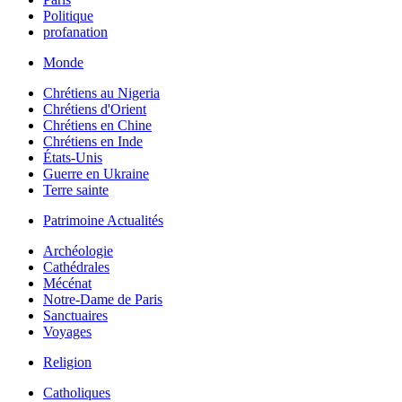
Politique
profanation
Monde
Chrétiens au Nigeria
Chrétiens d'Orient
Chrétiens en Chine
Chrétiens en Inde
États-Unis
Guerre en Ukraine
Terre sainte
Patrimoine Actualités
Archéologie
Cathédrales
Mécénat
Notre-Dame de Paris
Sanctuaires
Voyages
Religion
Catholiques