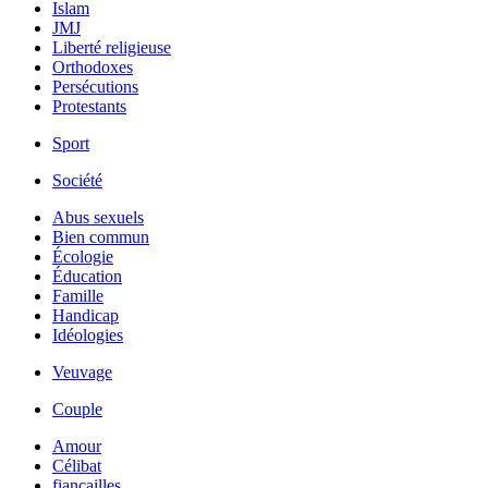
Islam
JMJ
Liberté religieuse
Orthodoxes
Persécutions
Protestants
Sport
Société
Abus sexuels
Bien commun
Écologie
Éducation
Famille
Handicap
Idéologies
Veuvage
Couple
Amour
Célibat
fiancailles