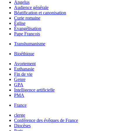
Angelus
Audience générale
Béatification et canonisation
Curie romaine
Église
Évangélisation
Pape François
Transhumanisme
Bioéthique
Avortement
Euthanasie
Fin de vie
Genre
GPA
Intelligence artificielle
PMA
France
clerge
Conférence des évêques de France
Diocèses
Paris