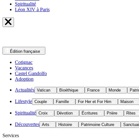
Spiritualité
Léon XIV à Paris
Édition
française
Cotignac
Vacances
Castel Gandolfo
Adoption
Actualités
Vatican
Bioéthique
France
Monde
Patri
Lifestyle
Couple
Famille
For Her et For Him
Maison
Spiritualité
Croix
Dévotion
Écritures
Prière
Rites
Découvertes
Arts
Histoire
Patrimoine Culture
Sanctuai
Services