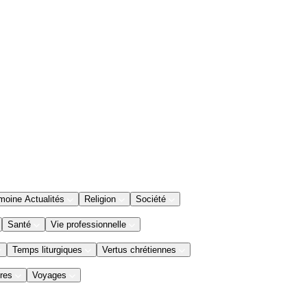
moine Actualités
Religion
Société
Santé
Vie professionnelle
Temps liturgiques
Vertus chrétiennes
res
Voyages