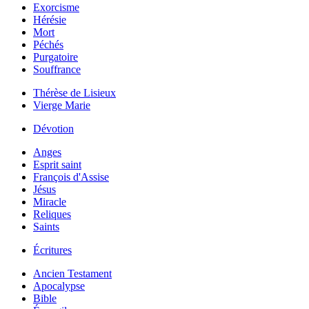
Exorcisme
Hérésie
Mort
Péchés
Purgatoire
Souffrance
Thérèse de Lisieux
Vierge Marie
Dévotion
Anges
Esprit saint
François d'Assise
Jésus
Miracle
Reliques
Saints
Écritures
Ancien Testament
Apocalypse
Bible