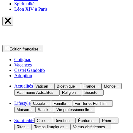
Spiritualité
Léon XIV à Paris
Édition
française
Cotignac
Vacances
Castel Gandolfo
Adoption
Actualités
Vatican
Bioéthique
France
Monde
Patrimoine Actualités
Religion
Société
Lifestyle
Couple
Famille
For Her et For Him
Maison
Santé
Vie professionnelle
Spiritualité
Croix
Dévotion
Écritures
Prière
Rites
Temps liturgiques
Vertus chrétiennes