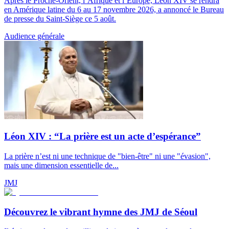
Après le Proche-Orient, l’Afrique et l’Europe, Léon XIV se rendra
en Amérique latine du 6 au 17 novembre 2026, a annoncé le Bureau
de presse du Saint-Siège ce 5 août.
Audience générale
Léon XIV : “La prière est un acte d’espérance”
La prière n’est ni une technique de "bien-être" ni une "évasion",
mais une dimension essentielle de...
JMJ
Découvrez le vibrant hymne des JMJ de Séoul