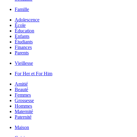
Famille
Adolescence
École
Éducation
Enfants
Étudiants
Finances
Parents
Vieillesse
For Her et For Him
Amitié
Beauté
Femmes
Grossesse
Hommes
Maternité
Paternité
Maison