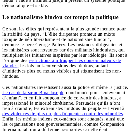
tendu, l’Inde a maintenu jusqu’à présent un système politique
démocratique et stable.
Le nationalisme hindou corrompt la politique
Ce sont les élites qui représentent la plus grande menace pour
la stabilité du pays. “L’élite dirigeante promeut un mixte
toxique de néo-libéralisme et de nationalisme hindou”,
dénonce le père George Pattery. Les instances dirigeantes et
les ministères sont noyautés par des militants hindouistes, qui
multiplient les initiatives inspirées par leur idéologie. Ils sont à
l’origine des
restrictions qui frappent les consommateurs de
viandes
, les lois anti-conversions des hindous, autant
d’initiatives plus ou moins visibles qui stigmatisent les non-
hindous.
Ces nationalistes investissent aussi la police et même la justice.
Le cas de la sœur Bina Joseph
, condamnée pour “enlèvement
d’enfant”, et en fait soupçonnée de convertir des hindous, a
impressionné la minorité chrétienne. Persuadés qu’ils n’ont
rien à craindre, les extrémistes hindous du peuple se livrent à
des violences de plus en plus fréquentes contre les minorités
.
Enfin, les médias indiens eux-mêmes sont attaqués, ainsi que
les organisations non gouvernementales, comme Compassion
International, qui a dû fermer ses portes car elle était