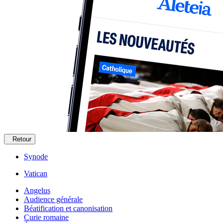
Retour
Synode
Vatican
Angelus
Audience générale
Béatification et canonisation
Curie romaine