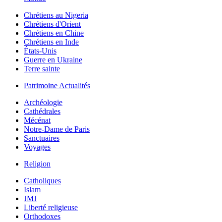
Chrétiens au Nigeria
Chrétiens d'Orient
Chrétiens en Chine
Chrétiens en Inde
États-Unis
Guerre en Ukraine
Terre sainte
Patrimoine Actualités
Archéologie
Cathédrales
Mécénat
Notre-Dame de Paris
Sanctuaires
Voyages
Religion
Catholiques
Islam
JMJ
Liberté religieuse
Orthodoxes