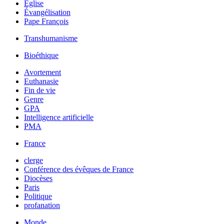
Église
Évangélisation
Pape François
Transhumanisme
Bioéthique
Avortement
Euthanasie
Fin de vie
Genre
GPA
Intelligence artificielle
PMA
France
clerge
Conférence des évêques de France
Diocèses
Paris
Politique
profanation
Monde