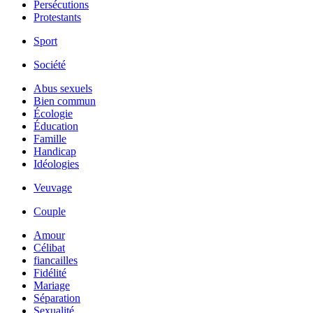
Persécutions
Protestants
Sport
Société
Abus sexuels
Bien commun
Écologie
Éducation
Famille
Handicap
Idéologies
Veuvage
Couple
Amour
Célibat
fiancailles
Fidélité
Mariage
Séparation
Sexualité