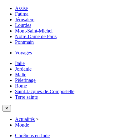
Assise
Fatima
Jérusalem
Lourdes
Mont-Saint-Michel
Notre-Dame de Paris
Pontmain
Voyages
Italie
Jordanie
Malte
Pèlerinage
Rome
Saint-Jacques-de-Compostelle
Terre sainte
✕
Actualités
>
Monde
Chrétiens en Inde