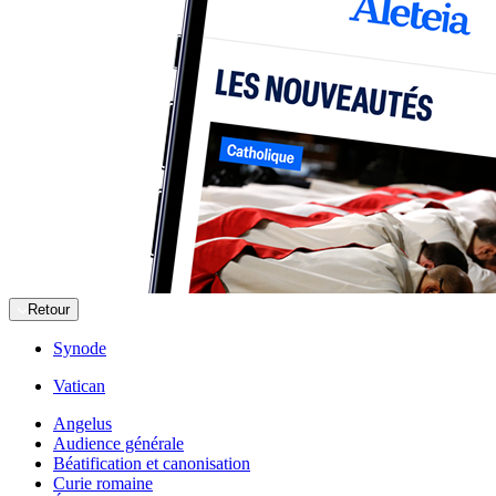
Retour
Synode
Vatican
Angelus
Audience générale
Béatification et canonisation
Curie romaine