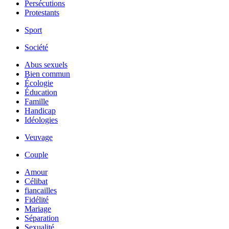
Persécutions
Protestants
Sport
Société
Abus sexuels
Bien commun
Écologie
Éducation
Famille
Handicap
Idéologies
Veuvage
Couple
Amour
Célibat
fiancailles
Fidélité
Mariage
Séparation
Sexualité