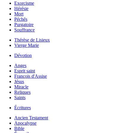
Exorcisme
Hérésie
Mort
Péchés
Purgatoire
Souffrance
Thérèse de Lisieux
Vierge Marie
Dévotion
Anges
Esprit saint
François d'Assise
Jésus
Miracle
Reliques
Saints
Écritures
Ancien Testament
Apocalypse
Bible