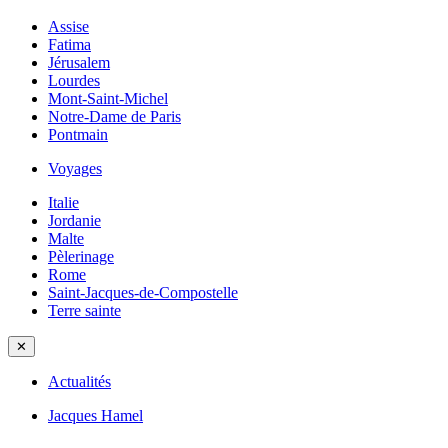
Assise
Fatima
Jérusalem
Lourdes
Mont-Saint-Michel
Notre-Dame de Paris
Pontmain
Voyages
Italie
Jordanie
Malte
Pèlerinage
Rome
Saint-Jacques-de-Compostelle
Terre sainte
✕
Actualités
Jacques Hamel