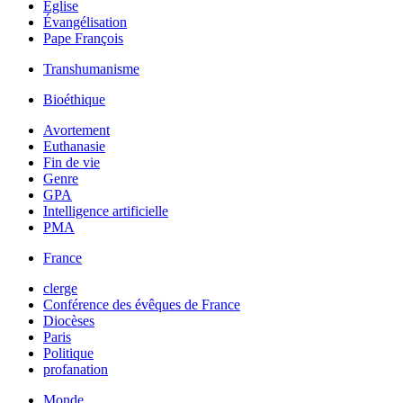
Église
Évangélisation
Pape François
Transhumanisme
Bioéthique
Avortement
Euthanasie
Fin de vie
Genre
GPA
Intelligence artificielle
PMA
France
clerge
Conférence des évêques de France
Diocèses
Paris
Politique
profanation
Monde