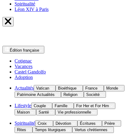
Spiritualité
Léon XIV à Paris
Édition
française
Cotignac
Vacances
Castel Gandolfo
Adoption
Actualités
Vatican
Bioéthique
France
Monde
Patrimoine Actualités
Religion
Société
Lifestyle
Couple
Famille
For Her et For Him
Maison
Santé
Vie professionnelle
Spiritualité
Croix
Dévotion
Écritures
Prière
Rites
Temps liturgiques
Vertus chrétiennes