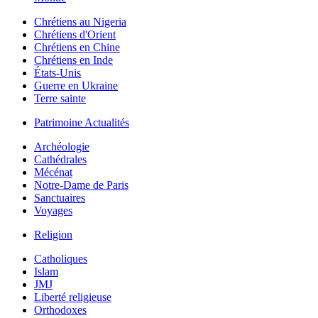
Chrétiens au Nigeria
Chrétiens d'Orient
Chrétiens en Chine
Chrétiens en Inde
États-Unis
Guerre en Ukraine
Terre sainte
Patrimoine Actualités
Archéologie
Cathédrales
Mécénat
Notre-Dame de Paris
Sanctuaires
Voyages
Religion
Catholiques
Islam
JMJ
Liberté religieuse
Orthodoxes