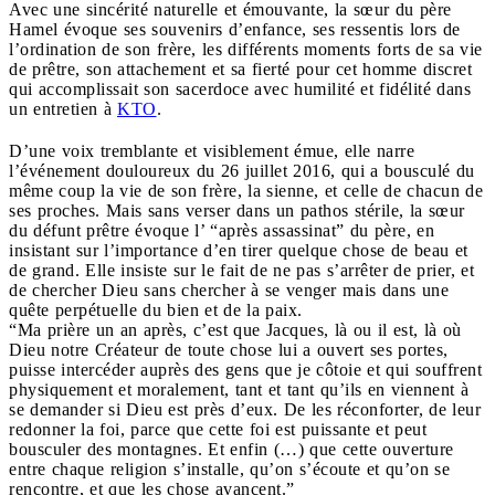
Avec une sincérité naturelle et émouvante, la sœur du père
Hamel évoque ses souvenirs d’enfance, ses ressentis lors de
l’ordination de son frère, les différents moments forts de sa vie
de prêtre, son attachement et sa fierté pour cet homme discret
qui accomplissait son sacerdoce avec humilité et fidélité dans
un entretien à
KTO
.
D’une voix tremblante et visiblement émue, elle narre
l’événement douloureux du 26 juillet 2016, qui a bousculé du
même coup la vie de son frère, la sienne, et celle de chacun de
ses proches. Mais sans verser dans un pathos stérile, la sœur
du défunt prêtre évoque l’ “après assassinat” du père, en
insistant sur l’importance d’en tirer quelque chose de beau et
de grand. Elle insiste sur le fait de ne pas s’arrêter de prier, et
de chercher Dieu sans chercher à se venger mais dans une
quête perpétuelle du bien et de la paix.
“Ma prière un an après, c’est que Jacques, là ou il est, là où
Dieu notre Créateur de toute chose lui a ouvert ses portes,
puisse intercéder auprès des gens que je côtoie et qui souffrent
physiquement et moralement, tant et tant qu’ils en viennent à
se demander si Dieu est près d’eux. De les réconforter, de leur
redonner la foi, parce que cette foi est puissante et peut
bousculer des montagnes. Et enfin (…) que cette ouverture
entre chaque religion s’installe, qu’on s’écoute et qu’on se
rencontre, et que les chose avancent.”