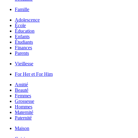
Famille
Adolescence
École
Éducation
Enfants
Étudiants
Finances
Parents
Vieillesse
For Her et For Him
Amitié
Beauté
Femmes
Grossesse
Hommes
Maternité
Paternité
Maison