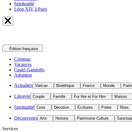
Spiritualité
Léon XIV à Paris
Édition
française
Cotignac
Vacances
Castel Gandolfo
Adoption
Actualités
Vatican
Bioéthique
France
Monde
Patri
Lifestyle
Couple
Famille
For Her et For Him
Maison
Spiritualité
Croix
Dévotion
Écritures
Prière
Rites
Découvertes
Arts
Histoire
Patrimoine Culture
Sanctuai
Services