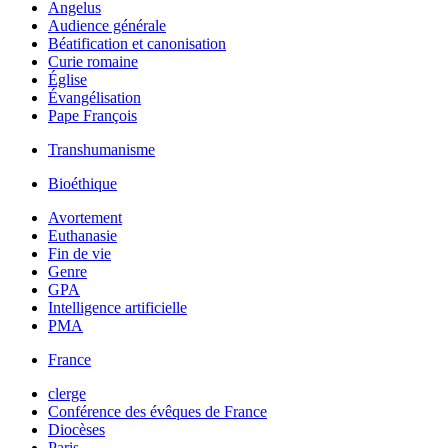
Angelus
Audience générale
Béatification et canonisation
Curie romaine
Église
Évangélisation
Pape François
Transhumanisme
Bioéthique
Avortement
Euthanasie
Fin de vie
Genre
GPA
Intelligence artificielle
PMA
France
clerge
Conférence des évêques de France
Diocèses
Paris