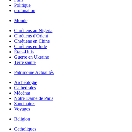
Politique
profanation
Monde
Chrétiens au Nigeria
Chrétiens d'Orient
Chrétiens en Chine
Chrétiens en Inde
États-Unis
Guerre en Ukraine
Terre sainte
Patrimoine Actualités
Archéologie
Cathédrales
Mécénat
Notre-Dame de Paris
Sanctuaires
Voyages
Religion
Catholiques