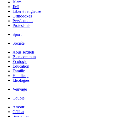
Islam
JMJ
Liberté religieuse
Orthodoxes
Persécutions
Protestants
Sport
Société
Abus sexuels
Bien commun
Écologie
Éducation
Famille
Handicap
Idéologies
Veuvage
Couple
Amour
Célibat
fiancailles