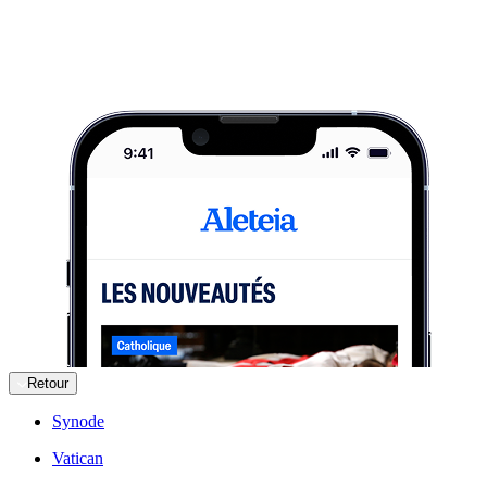
Retour
Synode
Vatican