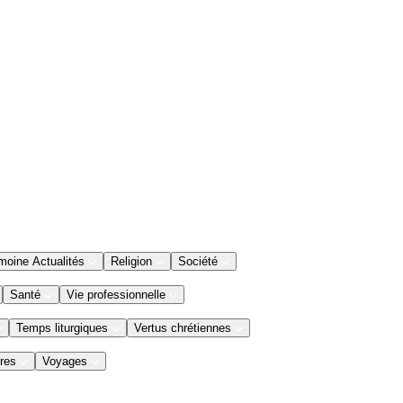
moine Actualités
Religion
Société
Santé
Vie professionnelle
Temps liturgiques
Vertus chrétiennes
res
Voyages