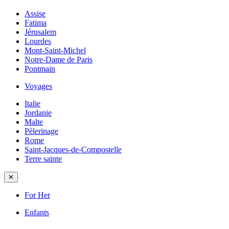
Assise
Fatima
Jérusalem
Lourdes
Mont-Saint-Michel
Notre-Dame de Paris
Pontmain
Voyages
Italie
Jordanie
Malte
Pèlerinage
Rome
Saint-Jacques-de-Compostelle
Terre sainte
✕
For Her
Enfants