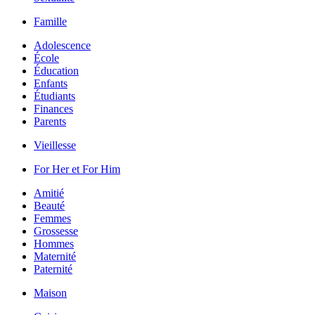
Famille
Adolescence
École
Éducation
Enfants
Étudiants
Finances
Parents
Vieillesse
For Her et For Him
Amitié
Beauté
Femmes
Grossesse
Hommes
Maternité
Paternité
Maison