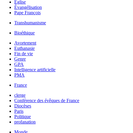
Église
Évangélisation
Pape François
Transhumanisme
Bioéthique
Avortement
Euthanasie
Fin de vie
Genre
GPA
Intelligence artificielle
PMA
France
clerge
Conférence des évêques de France
Diocèses
Paris
Politique
profanation
Monde