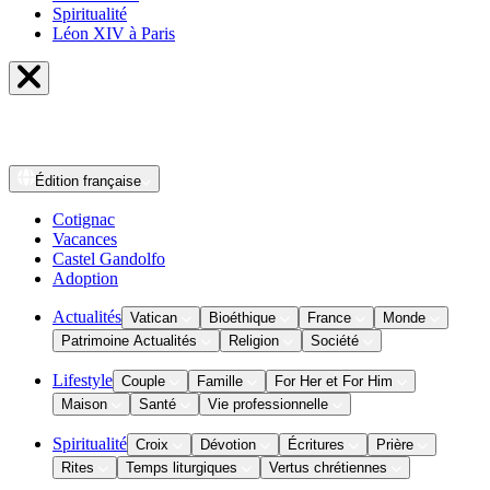
Spiritualité
Léon XIV à Paris
Édition
française
Cotignac
Vacances
Castel Gandolfo
Adoption
Actualités
Vatican
Bioéthique
France
Monde
Patrimoine Actualités
Religion
Société
Lifestyle
Couple
Famille
For Her et For Him
Maison
Santé
Vie professionnelle
Spiritualité
Croix
Dévotion
Écritures
Prière
Rites
Temps liturgiques
Vertus chrétiennes