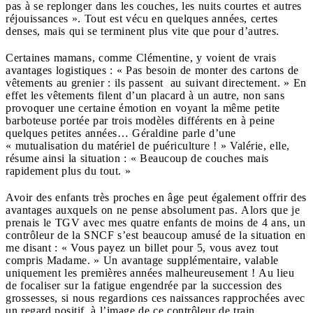
pas à se replonger dans les couches, les nuits courtes et autres
réjouissances ». Tout est vécu en quelques années, certes
denses, mais qui se terminent plus vite que pour d’autres.
Certaines mamans, comme Clémentine, y voient de vrais
avantages logistiques : « Pas besoin de monter des cartons de
vêtements au grenier : ils passent au suivant directement. » En
effet les vêtements filent d’un placard à un autre, non sans
provoquer une certaine émotion en voyant la même petite
barboteuse portée par trois modèles différents en à peine
quelques petites années… Géraldine parle d’une
« mutualisation du matériel de puériculture ! » Valérie, elle,
résume ainsi la situation : « Beaucoup de couches mais
rapidement plus du tout. »
Avoir des enfants très proches en âge peut également offrir des
avantages auxquels on ne pense absolument pas. Alors que je
prenais le TGV avec mes quatre enfants de moins de 4 ans, un
contrôleur de la SNCF s’est beaucoup amusé de la situation en
me disant : « Vous payez un billet pour 5, vous avez tout
compris Madame. » Un avantage supplémentaire, valable
uniquement les premières années malheureusement ! Au lieu
de focaliser sur la fatigue engendrée par la succession des
grossesses, si nous regardions ces naissances rapprochées avec
un regard positif, à l’image de ce contrôleur de train.