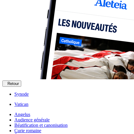
Retour
Synode
Vatican
Angelus
Audience générale
Béatification et canonisation
Curie romaine