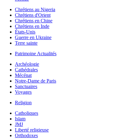
Chrétiens au Nigeria
Chrétiens d'Orient
Chrétiens en Chine
Chrétiens en Inde
États-Unis
Guerre en Ukraine
Terre sainte
Patrimoine Actualités
Archéologie
Cathédrales
Mécénat
Notre-Dame de Paris
Sanctuaires
Voyages
Religion
Catholiques
Islam
JMJ
Liberté religieuse
Orthodoxes