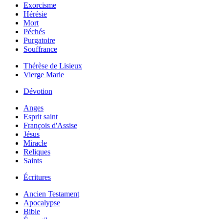
Exorcisme
Hérésie
Mort
Péchés
Purgatoire
Souffrance
Thérèse de Lisieux
Vierge Marie
Dévotion
Anges
Esprit saint
François d'Assise
Jésus
Miracle
Reliques
Saints
Écritures
Ancien Testament
Apocalypse
Bible