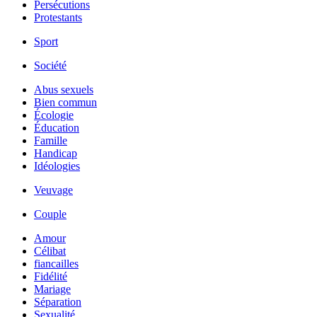
Persécutions
Protestants
Sport
Société
Abus sexuels
Bien commun
Écologie
Éducation
Famille
Handicap
Idéologies
Veuvage
Couple
Amour
Célibat
fiancailles
Fidélité
Mariage
Séparation
Sexualité