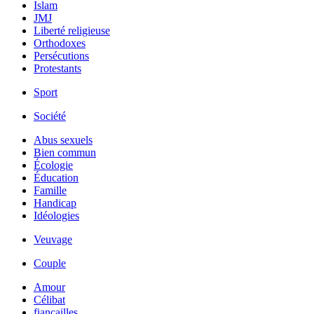
Islam
JMJ
Liberté religieuse
Orthodoxes
Persécutions
Protestants
Sport
Société
Abus sexuels
Bien commun
Écologie
Éducation
Famille
Handicap
Idéologies
Veuvage
Couple
Amour
Célibat
fiancailles