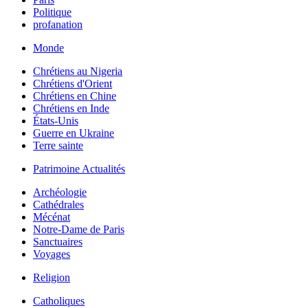
Politique
profanation
Monde
Chrétiens au Nigeria
Chrétiens d'Orient
Chrétiens en Chine
Chrétiens en Inde
États-Unis
Guerre en Ukraine
Terre sainte
Patrimoine Actualités
Archéologie
Cathédrales
Mécénat
Notre-Dame de Paris
Sanctuaires
Voyages
Religion
Catholiques