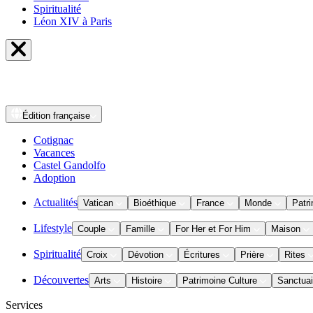
Spiritualité
Léon XIV à Paris
Édition
française
Cotignac
Vacances
Castel Gandolfo
Adoption
Actualités
Vatican
Bioéthique
France
Monde
Patri
Lifestyle
Couple
Famille
For Her et For Him
Maison
Spiritualité
Croix
Dévotion
Écritures
Prière
Rites
Découvertes
Arts
Histoire
Patrimoine Culture
Sanctuai
Services