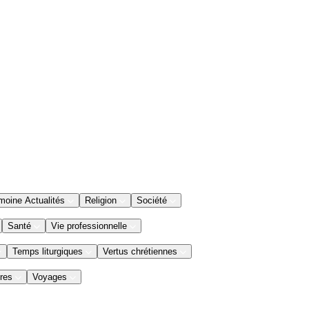
moine Actualités
Religion
Société
Santé
Vie professionnelle
Temps liturgiques
Vertus chrétiennes
res
Voyages