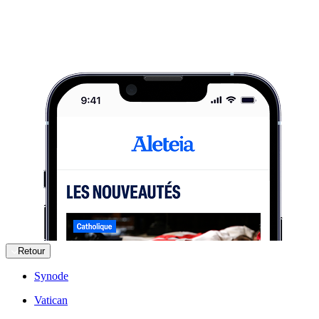
Retour
Synode
Vatican