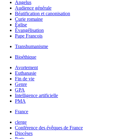
Angelus
Audience générale
Béatification et canonisation
Curie romaine
Église
Évangélisation
Pape François
Transhumanisme
Bioéthique
Avortement
Euthanasie
Fin de vie
Genre
GPA
Intelligence artificielle
PMA
France
clerge
Conférence des évêques de France
Diocèses
Paris