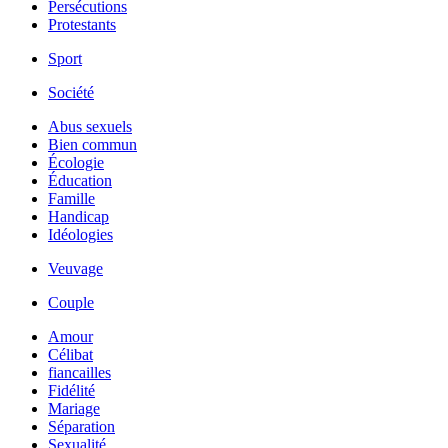
Persécutions
Protestants
Sport
Société
Abus sexuels
Bien commun
Écologie
Éducation
Famille
Handicap
Idéologies
Veuvage
Couple
Amour
Célibat
fiancailles
Fidélité
Mariage
Séparation
Sexualité