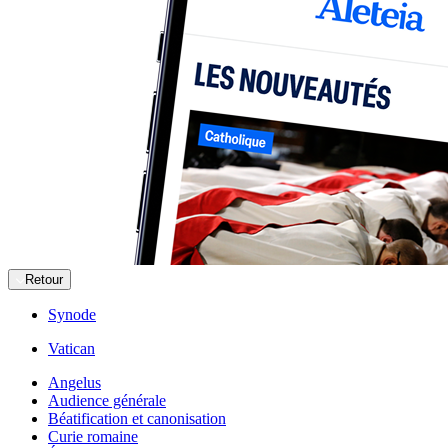
Retour
Synode
Vatican
Angelus
Audience générale
Béatification et canonisation
Curie romaine