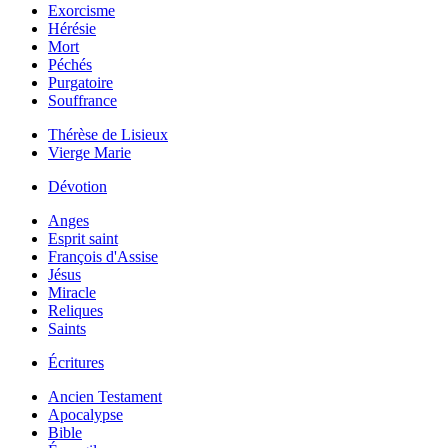
Exorcisme
Hérésie
Mort
Péchés
Purgatoire
Souffrance
Thérèse de Lisieux
Vierge Marie
Dévotion
Anges
Esprit saint
François d'Assise
Jésus
Miracle
Reliques
Saints
Écritures
Ancien Testament
Apocalypse
Bible