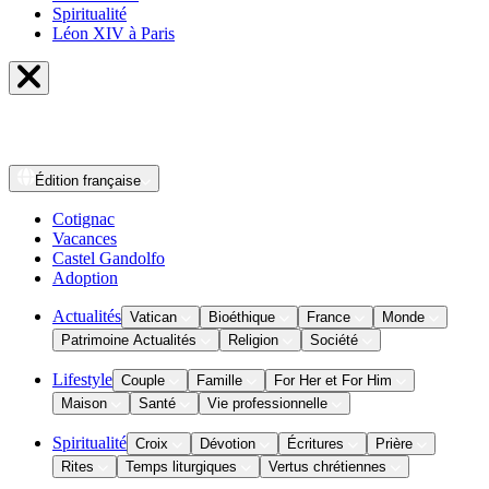
Spiritualité
Léon XIV à Paris
Édition
française
Cotignac
Vacances
Castel Gandolfo
Adoption
Actualités
Vatican
Bioéthique
France
Monde
Patrimoine Actualités
Religion
Société
Lifestyle
Couple
Famille
For Her et For Him
Maison
Santé
Vie professionnelle
Spiritualité
Croix
Dévotion
Écritures
Prière
Rites
Temps liturgiques
Vertus chrétiennes