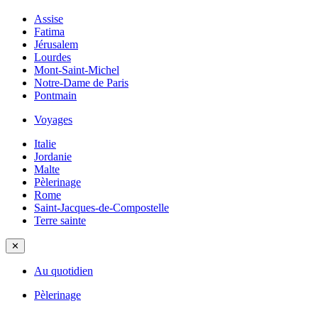
Assise
Fatima
Jérusalem
Lourdes
Mont-Saint-Michel
Notre-Dame de Paris
Pontmain
Voyages
Italie
Jordanie
Malte
Pèlerinage
Rome
Saint-Jacques-de-Compostelle
Terre sainte
✕
Au quotidien
Pèlerinage