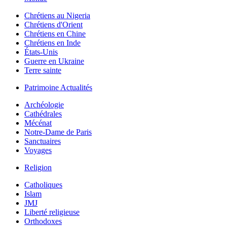
Chrétiens au Nigeria
Chrétiens d'Orient
Chrétiens en Chine
Chrétiens en Inde
États-Unis
Guerre en Ukraine
Terre sainte
Patrimoine Actualités
Archéologie
Cathédrales
Mécénat
Notre-Dame de Paris
Sanctuaires
Voyages
Religion
Catholiques
Islam
JMJ
Liberté religieuse
Orthodoxes