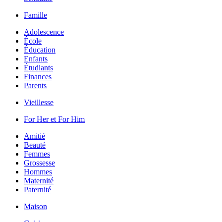
Famille
Adolescence
École
Éducation
Enfants
Étudiants
Finances
Parents
Vieillesse
For Her et For Him
Amitié
Beauté
Femmes
Grossesse
Hommes
Maternité
Paternité
Maison