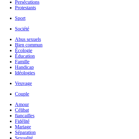
Persécutions
Protestants
Sport
Société
Abus sexuels
Bien commun
Écologie
Éducation
Famille
Handicap
Idéologies
Veuvage
Couple
Amour
Célibat
fiancailles
Fidélité
Mariage
Séparation
Sexualité