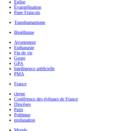
Église
Évangélisation
Pape François
Transhumanisme
Bioéthique
Avortement
Euthanasie
Fin de vie
Genre
GPA
Intelligence artificielle
PMA
France
clerge
Conférence des évêques de France
Diocèses
Paris
Politique
profanation
Monde