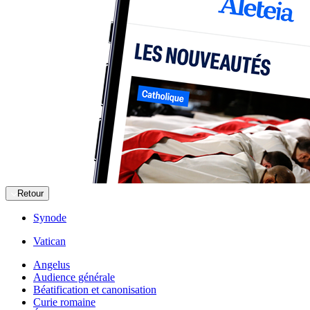
Retour
Synode
Vatican
Angelus
Audience générale
Béatification et canonisation
Curie romaine