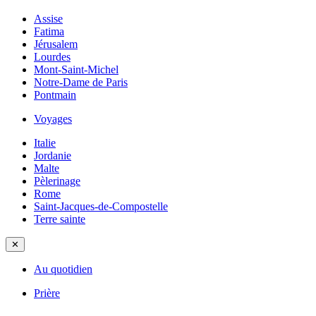
Assise
Fatima
Jérusalem
Lourdes
Mont-Saint-Michel
Notre-Dame de Paris
Pontmain
Voyages
Italie
Jordanie
Malte
Pèlerinage
Rome
Saint-Jacques-de-Compostelle
Terre sainte
✕
Au quotidien
Prière