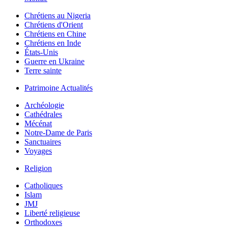
Chrétiens au Nigeria
Chrétiens d'Orient
Chrétiens en Chine
Chrétiens en Inde
États-Unis
Guerre en Ukraine
Terre sainte
Patrimoine Actualités
Archéologie
Cathédrales
Mécénat
Notre-Dame de Paris
Sanctuaires
Voyages
Religion
Catholiques
Islam
JMJ
Liberté religieuse
Orthodoxes