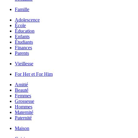
Famille
Adolescence
École
Éducation
Enfants
Étudiants
Finances
Parents
Vieillesse
For Her et For Him
Amitié
Beauté
Femmes
Grossesse
Hommes
Maternité
Paternité
Maison