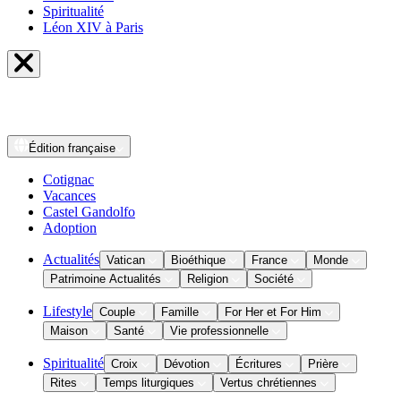
Spiritualité
Léon XIV à Paris
Édition
française
Cotignac
Vacances
Castel Gandolfo
Adoption
Actualités
Vatican
Bioéthique
France
Monde
Patrimoine Actualités
Religion
Société
Lifestyle
Couple
Famille
For Her et For Him
Maison
Santé
Vie professionnelle
Spiritualité
Croix
Dévotion
Écritures
Prière
Rites
Temps liturgiques
Vertus chrétiennes