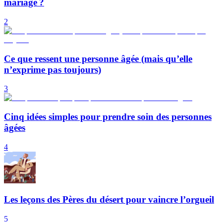
mariage ?
2
Ce que ressent une personne âgée (mais qu’elle
n’exprime pas toujours)
3
Cinq idées simples pour prendre soin des personnes
âgées
4
Les leçons des Pères du désert pour vaincre l’orgueil
5