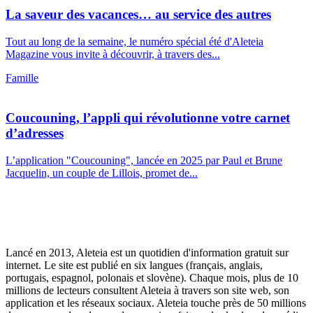
La saveur des vacances… au service des autres
Tout au long de la semaine, le numéro spécial été d'Aleteia
Magazine vous invite à découvrir, à travers des...
Famille
Coucouning, l’appli qui révolutionne votre carnet
d’adresses
L’application "Coucouning", lancée en 2025 par Paul et Brune
Jacquelin, un couple de Lillois, promet de...
Lancé en 2013, Aleteia est un quotidien d'information gratuit sur
internet. Le site est publié en six langues (français, anglais,
portugais, espagnol, polonais et slovène). Chaque mois, plus de 10
millions de lecteurs consultent Aleteia à travers son site web, son
application et les réseaux sociaux. Aleteia touche près de 50 millions