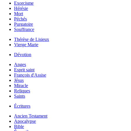
Exorcisme
Hérésie
Mort
Péchés
Purgatoire
Souffrance
Thérèse de Lisieux
Vierge Marie
Dévotion
Anges
Esprit saint
François d'Assise
Jésus
Miracle
Reliques
Saints
Écritures
Ancien Testament
Apocalypse
Bible