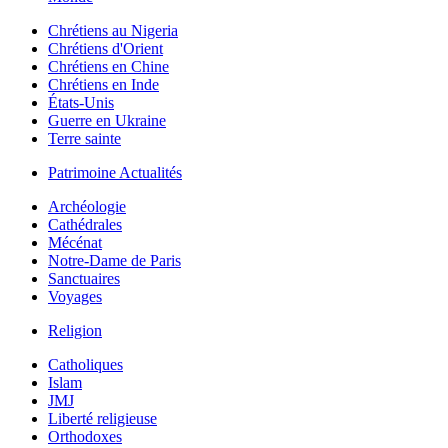
Chrétiens au Nigeria
Chrétiens d'Orient
Chrétiens en Chine
Chrétiens en Inde
États-Unis
Guerre en Ukraine
Terre sainte
Patrimoine Actualités
Archéologie
Cathédrales
Mécénat
Notre-Dame de Paris
Sanctuaires
Voyages
Religion
Catholiques
Islam
JMJ
Liberté religieuse
Orthodoxes