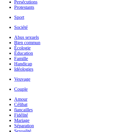
Persécutions
Protestants
Sport
Société
Abus sexuels
Bien commun
Écologie
Éducation
Famille
Handicap
Idéologies
Veuvage
Couple
Amour
Célibat
fiancailles
Fidélité
Mariage
Séparation
Sexualité