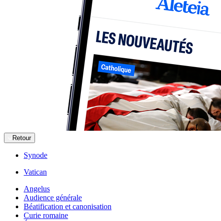
Retour
Synode
Vatican
Angelus
Audience générale
Béatification et canonisation
Curie romaine