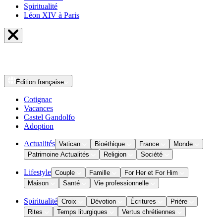
Spiritualité
Léon XIV à Paris
Édition
française
Cotignac
Vacances
Castel Gandolfo
Adoption
Actualités
Vatican
Bioéthique
France
Monde
Patrimoine Actualités
Religion
Société
Lifestyle
Couple
Famille
For Her et For Him
Maison
Santé
Vie professionnelle
Spiritualité
Croix
Dévotion
Écritures
Prière
Rites
Temps liturgiques
Vertus chrétiennes