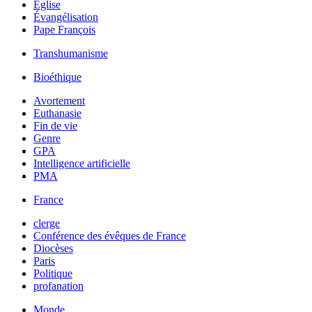
Église
Évangélisation
Pape François
Transhumanisme
Bioéthique
Avortement
Euthanasie
Fin de vie
Genre
GPA
Intelligence artificielle
PMA
France
clerge
Conférence des évêques de France
Diocèses
Paris
Politique
profanation
Monde