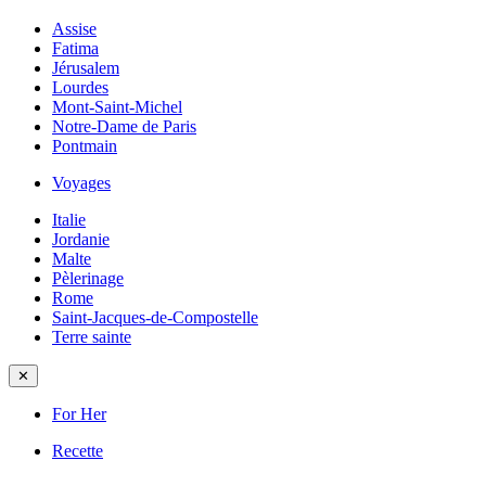
Assise
Fatima
Jérusalem
Lourdes
Mont-Saint-Michel
Notre-Dame de Paris
Pontmain
Voyages
Italie
Jordanie
Malte
Pèlerinage
Rome
Saint-Jacques-de-Compostelle
Terre sainte
✕
For Her
Recette