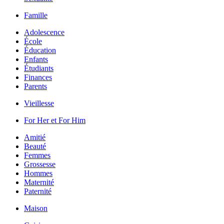
Famille
Adolescence
École
Éducation
Enfants
Étudiants
Finances
Parents
Vieillesse
For Her et For Him
Amitié
Beauté
Femmes
Grossesse
Hommes
Maternité
Paternité
Maison