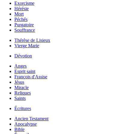
Exorcisme
Hérésie
Mort
Péchés
Purgatoire
Souffrance
Thérèse de Lisieux
Vierge Marie
Dévotion
Anges
Esprit saint
François d'Assise
Jésus
Miracle
Reliques
Saints
Écritures
Ancien Testament
Apocalypse
Bible