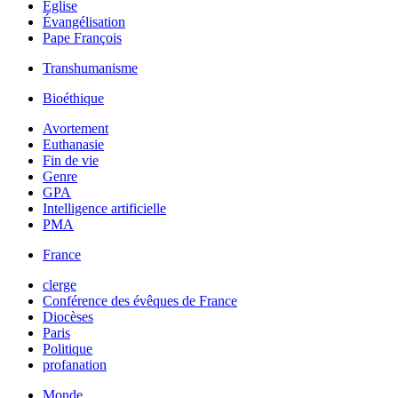
Église
Évangélisation
Pape François
Transhumanisme
Bioéthique
Avortement
Euthanasie
Fin de vie
Genre
GPA
Intelligence artificielle
PMA
France
clerge
Conférence des évêques de France
Diocèses
Paris
Politique
profanation
Monde