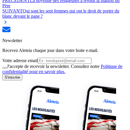
PRÉCÉDENT
La doyenne des religieuses a rejoint la maison du
Père
SUIVANT
Qui sont les sept femmes qui ont le droit de porter du
blanc devant le pape ?
Newsletter
Recevez Aleteia chaque jour dans votre boite e-mail.
Votre adresse email
J'accepte de recevoir la newsletter. Consultez notre
Politique de
confidentialité pour en savoir plus.
S'inscrire