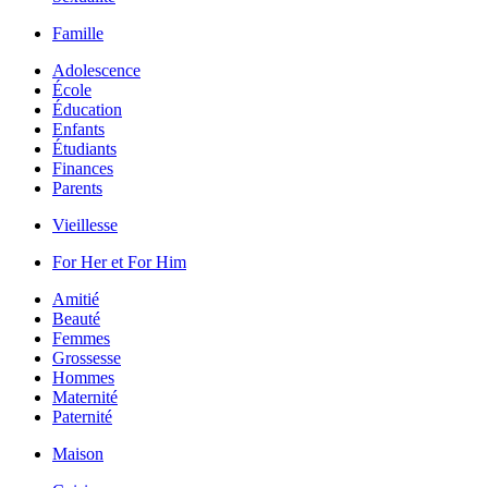
Famille
Adolescence
École
Éducation
Enfants
Étudiants
Finances
Parents
Vieillesse
For Her et For Him
Amitié
Beauté
Femmes
Grossesse
Hommes
Maternité
Paternité
Maison