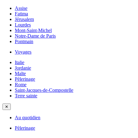
Assise
Fatima
Jérusalem
Lourdes
Mont-Saint-Michel
Notre-Dame de Paris
Pontmain
Voyages
Italie
Jordanie
Malte
Pèlerinage
Rome
Saint-Jacques-de-Compostelle
Terre sainte
✕
Au quotidien
Pèlerinage