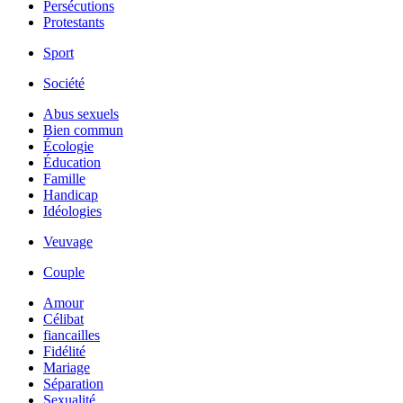
Persécutions
Protestants
Sport
Société
Abus sexuels
Bien commun
Écologie
Éducation
Famille
Handicap
Idéologies
Veuvage
Couple
Amour
Célibat
fiancailles
Fidélité
Mariage
Séparation
Sexualité