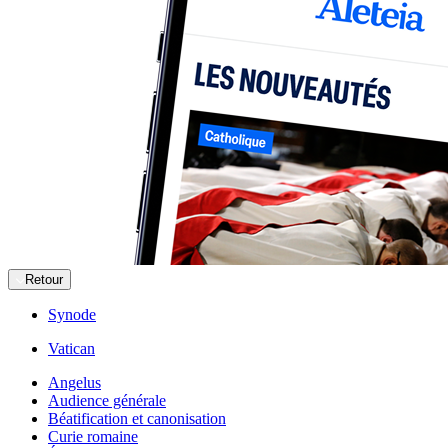
Retour
Synode
Vatican
Angelus
Audience générale
Béatification et canonisation
Curie romaine