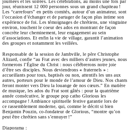
journées et les soirées. Les célébrations, au moins une fois par
jour, réunissent 12 000 personnes sous un grand chapiteau !
Les “carrefours” en petits comités, autour d’un animateur, sont
l’occasion d’échanger et de partager de façon plus intime son
expérience de foi. Les témoignages de chrétiens, une vingtaine
environ, touchent le coeur des ados en montrant de façon
concrète leur cheminement, leur engagement au sein
d’associations. Et enfin la vie de village, garantit l’animation
des groupes et notamment les veillées.
Responsable de la session de Jambville, le père Christophe
Alizard, confie “au Frat
avec des milliers d’autres jeunes, nous
formerons l’Église du Christ : nous célébrerons notre joie
d’être ses disciples. Nous deviendrons
«
fraternels
»
:
accueillants pour tous, baptisés ou non, attentifs les uns aux
autres, porteurs pour le monde de l’amour de Dieu. Nos chants
feront monter vers Dieu la louange de nos cœurs.” En matière
de musique, les ados du Frat sont gâtés : pour la quatrième
année consécutive, le groupe pop catho Glorious les
accompagne ! Ambiance spirituelle festive garantie lors de
ce rassemblement moderne, qui, comme le décrit si bien
Benjamin Pouzin, co-fondateur de Glorious, “montre qu’on
peut être chrétien sans s’ennuyer !”
Diaporama :