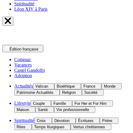
Spiritualité
Léon XIV à Paris
Édition
française
Cotignac
Vacances
Castel Gandolfo
Adoption
Actualités
Vatican
Bioéthique
France
Monde
Patrimoine Actualités
Religion
Société
Lifestyle
Couple
Famille
For Her et For Him
Maison
Santé
Vie professionnelle
Spiritualité
Croix
Dévotion
Écritures
Prière
Rites
Temps liturgiques
Vertus chrétiennes