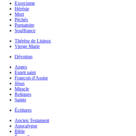
Exorcisme
Hérésie
Mort
Péchés
Purgatoire
Souffrance
Thérèse de Lisieux
Vierge Marie
Dévotion
Anges
Esprit saint
François d'Assise
Jésus
Miracle
Reliques
Saints
Écritures
Ancien Testament
Apocalypse
Bible