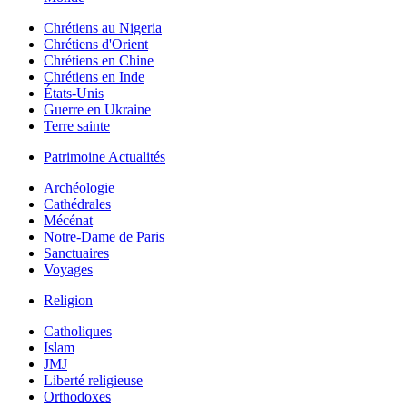
Chrétiens au Nigeria
Chrétiens d'Orient
Chrétiens en Chine
Chrétiens en Inde
États-Unis
Guerre en Ukraine
Terre sainte
Patrimoine Actualités
Archéologie
Cathédrales
Mécénat
Notre-Dame de Paris
Sanctuaires
Voyages
Religion
Catholiques
Islam
JMJ
Liberté religieuse
Orthodoxes