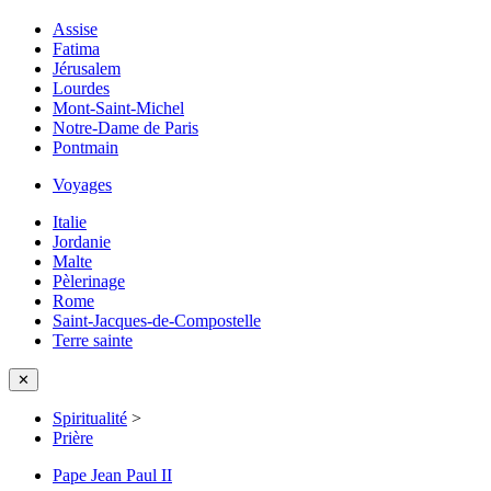
Assise
Fatima
Jérusalem
Lourdes
Mont-Saint-Michel
Notre-Dame de Paris
Pontmain
Voyages
Italie
Jordanie
Malte
Pèlerinage
Rome
Saint-Jacques-de-Compostelle
Terre sainte
✕
Spiritualité
>
Prière
Pape Jean Paul II