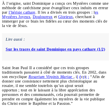
À l’origine, saint Dominique a conçu ces Mystères comme une
méthode de catéchisme pour évangéliser ceux induits en erreur
par
l’hérisie cathare
. Il les a divisés en trois groupes : l
es
Mystères Joyeux
,
Douloureux
et
Glorieux
, cherchant à
immerger par ce biais les fidèles au cœur des moments clés de
la vie de Jésus.
Lire aussi :
Sur les traces de saint Dominique en pays cathare (1/2)
Saint Jean Paul II a considéré que ces trois groupes
traditionnels passaient à côté de moments clés. En 2002, dans
son encyclique
Rosarium Virginis Mariae
,
i
l
é
c
r
i
t
:
“Afin de
donner une consistance nettement plus christologique au
rosaire, il me semble toutefois qu’un ajout serait
opportun ; tout en le laissant à la libre appréciation des
personnes et des communautés, cela pourrait permettre de
prendre en compte également les mystères de la vie publique
du Christ entre le Baptême et la Passion
.”