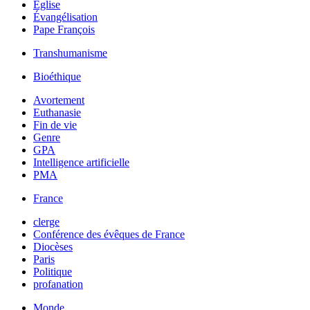
Église
Évangélisation
Pape François
Transhumanisme
Bioéthique
Avortement
Euthanasie
Fin de vie
Genre
GPA
Intelligence artificielle
PMA
France
clerge
Conférence des évêques de France
Diocèses
Paris
Politique
profanation
Monde