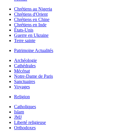
Chrétiens au Nigeria
Chrétiens d'Orient
Chrétiens en Chine
Chrétiens en Inde
États-Unis
Guerre en Ukraine
Terre sainte
Patrimoine Actualités
Archéologie
Cathédrales
Mécénat
Notre-Dame de Paris
Sanctuaires
Voyages
Religion
Catholiques
Islam
JMJ
Liberté religieuse
Orthodoxes