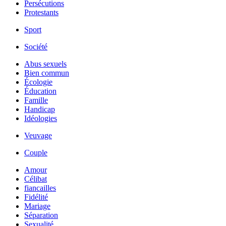
Persécutions
Protestants
Sport
Société
Abus sexuels
Bien commun
Écologie
Éducation
Famille
Handicap
Idéologies
Veuvage
Couple
Amour
Célibat
fiancailles
Fidélité
Mariage
Séparation
Sexualité