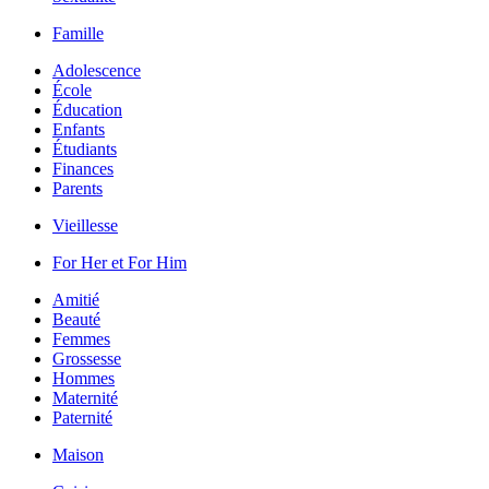
Famille
Adolescence
École
Éducation
Enfants
Étudiants
Finances
Parents
Vieillesse
For Her et For Him
Amitié
Beauté
Femmes
Grossesse
Hommes
Maternité
Paternité
Maison