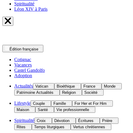
Spiritualité
Léon XIV à Paris
Édition
française
Cotignac
Vacances
Castel Gandolfo
Adoption
Actualités
Vatican
Bioéthique
France
Monde
Patrimoine Actualités
Religion
Société
Lifestyle
Couple
Famille
For Her et For Him
Maison
Santé
Vie professionnelle
Spiritualité
Croix
Dévotion
Écritures
Prière
Rites
Temps liturgiques
Vertus chrétiennes