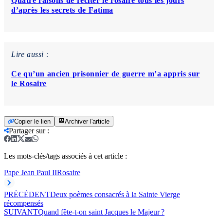
Quatre raisons de réciter le rosaire tous les jours
d’après les secrets de Fatima
Lire aussi :
Ce qu’un ancien prisonnier de guerre m’a appris sur
le Rosaire
Copier le lien
Archiver l'article
Partager sur
:
Les mots-clés/tags associés à cet article :
Pape Jean Paul II
Rosaire
PRÉCÉDENT
Deux poèmes consacrés à la Sainte Vierge
récompensés
SUIVANT
Quand fête-t-on saint Jacques le Majeur ?