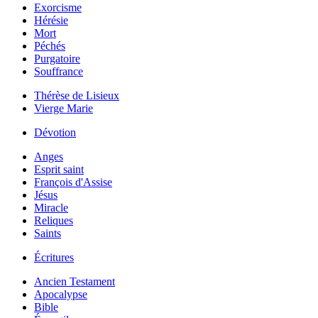
Exorcisme
Hérésie
Mort
Péchés
Purgatoire
Souffrance
Thérèse de Lisieux
Vierge Marie
Dévotion
Anges
Esprit saint
François d'Assise
Jésus
Miracle
Reliques
Saints
Écritures
Ancien Testament
Apocalypse
Bible