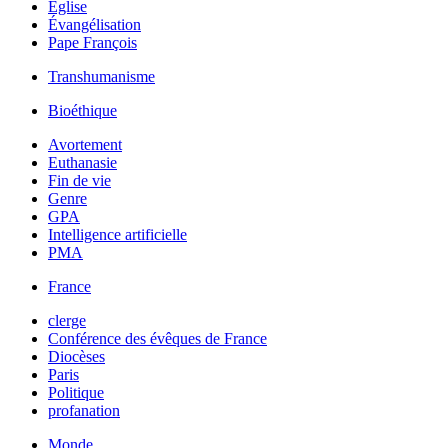
Église
Évangélisation
Pape François
Transhumanisme
Bioéthique
Avortement
Euthanasie
Fin de vie
Genre
GPA
Intelligence artificielle
PMA
France
clerge
Conférence des évêques de France
Diocèses
Paris
Politique
profanation
Monde