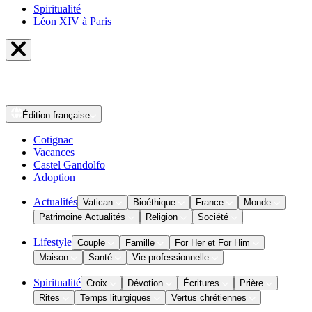
Spiritualité
Léon XIV à Paris
Édition
française
Cotignac
Vacances
Castel Gandolfo
Adoption
Actualités
Vatican
Bioéthique
France
Monde
Patrimoine Actualités
Religion
Société
Lifestyle
Couple
Famille
For Her et For Him
Maison
Santé
Vie professionnelle
Spiritualité
Croix
Dévotion
Écritures
Prière
Rites
Temps liturgiques
Vertus chrétiennes