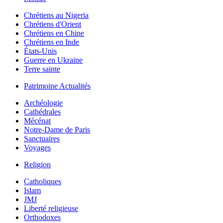
Chrétiens au Nigeria
Chrétiens d'Orient
Chrétiens en Chine
Chrétiens en Inde
États-Unis
Guerre en Ukraine
Terre sainte
Patrimoine Actualités
Archéologie
Cathédrales
Mécénat
Notre-Dame de Paris
Sanctuaires
Voyages
Religion
Catholiques
Islam
JMJ
Liberté religieuse
Orthodoxes