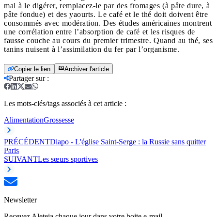
mal à le digérer, remplacez-le par des fromages (à pâte dure, à
pâte fondue) et des yaourts. Le café et le thé doit doivent être
consommés avec modération. Des études américaines montrent
une corrélation entre l’absorption de café et les risques de
fausse couche au cours du premier trimestre. Quand au thé, ses
tanins nuisent à l’assimilation du fer par l’organisme.
Copier le lien
Archiver l'article
Partager sur
:
Les mots-clés/tags associés à cet article :
Alimentation
Grossesse
PRÉCÉDENT
Diapo - L'église Saint-Serge : la Russie sans quitter
Paris
SUIVANT
Les sœurs sportives
Newsletter
Recevez Aleteia chaque jour dans votre boite e-mail.