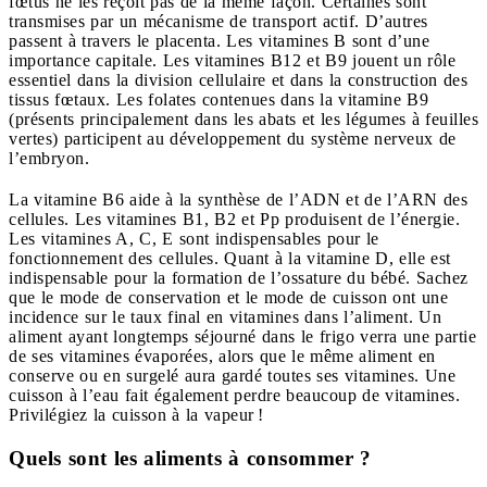
fœtus ne les reçoit pas de la même façon. Certaines sont
transmises par un mécanisme de transport actif. D’autres
passent à travers le placenta. Les vitamines B sont d’une
importance capitale. Les vitamines B12 et B9 jouent un rôle
essentiel dans la division cellulaire et dans la construction des
tissus fœtaux. Les folates contenues dans la vitamine B9
(présents principalement dans les abats et les légumes à feuilles
vertes) participent au développement du système nerveux de
l’embryon.
La vitamine B6 aide à la synthèse de l’ADN et de l’ARN des
cellules. Les vitamines B1, B2 et Pp produisent de l’énergie.
Les vitamines A, C, E sont indispensables pour le
fonctionnement des cellules. Quant à la vitamine D, elle est
indispensable pour la formation de l’ossature du bébé. Sachez
que le mode de conservation et le mode de cuisson ont une
incidence sur le taux final en vitamines dans l’aliment. Un
aliment ayant longtemps séjourné dans le frigo verra une partie
de ses vitamines évaporées, alors que le même aliment en
conserve ou en surgelé aura gardé toutes ses vitamines. Une
cuisson à l’eau fait également perdre beaucoup de vitamines.
Privilégiez la cuisson à la vapeur !
Quels sont les aliments à consommer ?