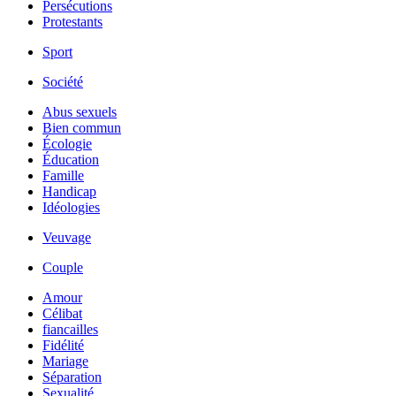
Persécutions
Protestants
Sport
Société
Abus sexuels
Bien commun
Écologie
Éducation
Famille
Handicap
Idéologies
Veuvage
Couple
Amour
Célibat
fiancailles
Fidélité
Mariage
Séparation
Sexualité