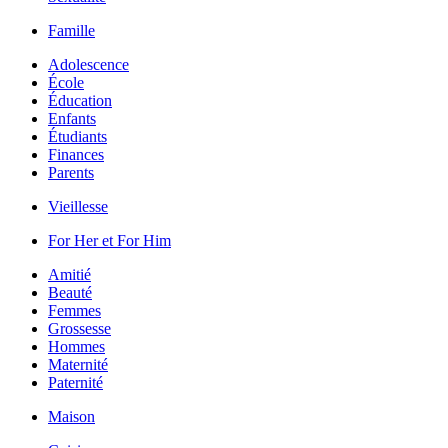
Famille
Adolescence
École
Éducation
Enfants
Étudiants
Finances
Parents
Vieillesse
For Her et For Him
Amitié
Beauté
Femmes
Grossesse
Hommes
Maternité
Paternité
Maison