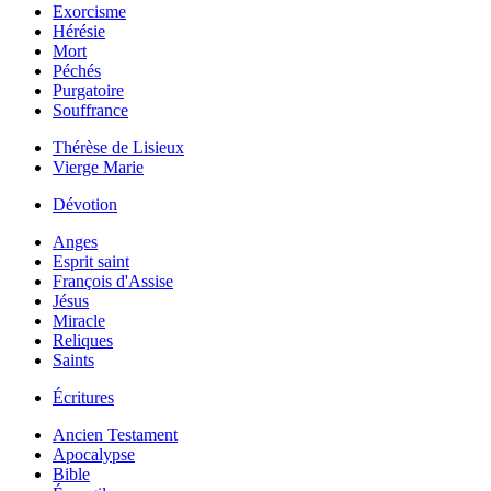
Exorcisme
Hérésie
Mort
Péchés
Purgatoire
Souffrance
Thérèse de Lisieux
Vierge Marie
Dévotion
Anges
Esprit saint
François d'Assise
Jésus
Miracle
Reliques
Saints
Écritures
Ancien Testament
Apocalypse
Bible