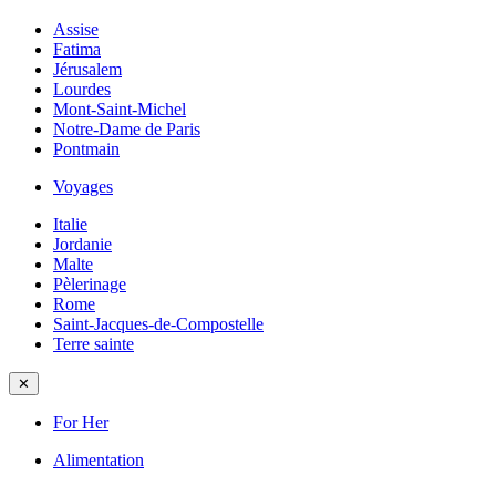
Assise
Fatima
Jérusalem
Lourdes
Mont-Saint-Michel
Notre-Dame de Paris
Pontmain
Voyages
Italie
Jordanie
Malte
Pèlerinage
Rome
Saint-Jacques-de-Compostelle
Terre sainte
✕
For Her
Alimentation