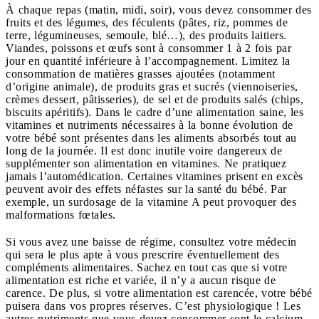
À chaque repas (matin, midi, soir), vous devez consommer des
fruits et des légumes, des féculents (pâtes, riz, pommes de
terre, légumineuses, semoule, blé…), des produits laitiers.
Viandes, poissons et œufs sont à consommer 1 à 2 fois par
jour en quantité inférieure à l’accompagnement. Limitez la
consommation de matières grasses ajoutées (notamment
d’origine animale), de produits gras et sucrés (viennoiseries,
crèmes dessert, pâtisseries), de sel et de produits salés (chips,
biscuits apéritifs). Dans le cadre d’une alimentation saine, les
vitamines et nutriments nécessaires à la bonne évolution de
votre bébé sont présentes dans les aliments absorbés tout au
long de la journée. Il est donc inutile voire dangereux de
supplémenter son alimentation en vitamines. Ne pratiquez
jamais l’automédication. Certaines vitamines prisent en excès
peuvent avoir des effets néfastes sur la santé du bébé. Par
exemple, un surdosage de la vitamine A peut provoquer des
malformations fœtales.
Si vous avez une baisse de régime, consultez votre médecin
qui sera le plus apte à vous prescrire éventuellement des
compléments alimentaires. Sachez en tout cas que si votre
alimentation est riche et variée, il n’y a aucun risque de
carence. De plus, si votre alimentation est carencée, votre bébé
puisera dans vos propres réserves. C’est physiologique ! Les
autres nutriments que vous devez consommer sont le calcium