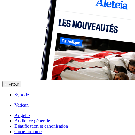
Retour
Synode
Vatican
Angelus
Audience générale
Béatification et canonisation
Curie romaine