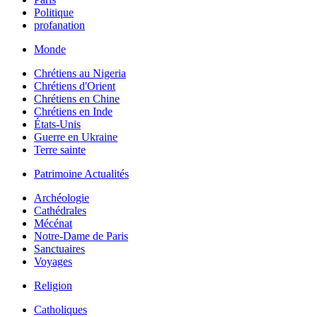
Politique
profanation
Monde
Chrétiens au Nigeria
Chrétiens d'Orient
Chrétiens en Chine
Chrétiens en Inde
États-Unis
Guerre en Ukraine
Terre sainte
Patrimoine Actualités
Archéologie
Cathédrales
Mécénat
Notre-Dame de Paris
Sanctuaires
Voyages
Religion
Catholiques