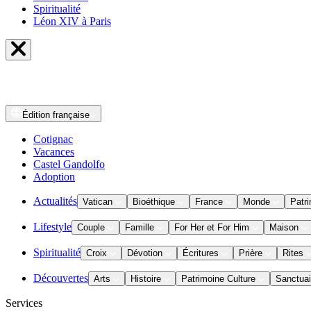
Spiritualité
Léon XIV à Paris
Édition
française
Cotignac
Vacances
Castel Gandolfo
Adoption
Actualités
Vatican
Bioéthique
France
Monde
Patri
Lifestyle
Couple
Famille
For Her et For Him
Maison
Spiritualité
Croix
Dévotion
Écritures
Prière
Rites
Découvertes
Arts
Histoire
Patrimoine Culture
Sanctuai
Services