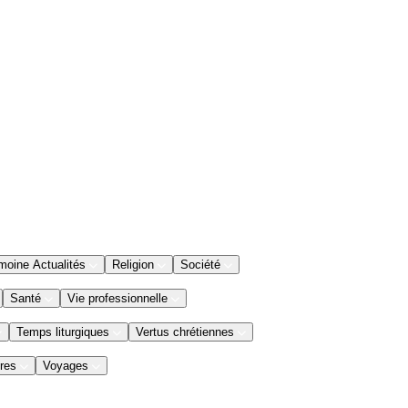
moine Actualités
Religion
Société
Santé
Vie professionnelle
Temps liturgiques
Vertus chrétiennes
res
Voyages