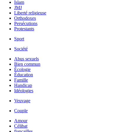
Islam
JMJ
Liberté religieuse
Orthodoxes
Persécutions
Protestants
Sport
Société
Abus sexuels
Bien commun
Écologie
Éducation
Famille
Handicap
Idéologies
Veuvage
Couple
Amour
Célibat
fiancailles