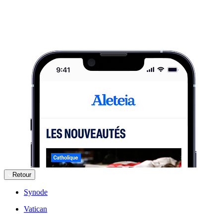
Retour
Synode
Vatican