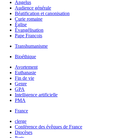
Angelus
Audience générale
Béatification et canonisation
Curie romaine
Église
Évangélisation
Pape François
Transhumanisme
Bioéthique
Avortement
Euthanasie
Fin de vie
Genre
GPA
Intelligence artificielle
PMA
France
clerge
Conférence des évêques de France
Diocèses
Paris